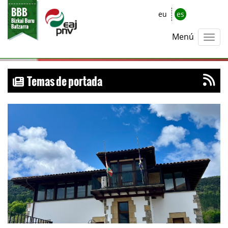
eu
es
Menú
Temas de portada