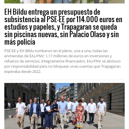
EH Bildu entrega un presupuesto de
subsistencia al PSE-EE por 114.000 euros en
estudios y papeles, y Trapagaran se queda
sin piscinas nuevas, sin Palacio Olaso y sin
más policía
PSE-EE y EH Bildu tumbaron en el pleno, una a una, todas las
enmiendas de EAJ-PNV: 1,17 millones de euros en inversiones y
refuerzo de servicios, íntegramente financiados. EAJ-PNV se abstuvo
por responsabilidad para no bloquear unas cuentas que Trapagaran
esperaba desde 2022.