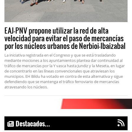
EAJ-PNV propone utilizar la red de alta
velocidad para evitar el paso de mercancías
por los núcleos urbanos de Nerbioi-Ibaizabal
La iniciativa registrada en el Congreso y que se está trasladando
mediante mociones a los ayuntamientos plantea dar continuidad al
tráfico de mercancías por la Y vasca hasta Jundiz y la Meseta, en lugar
de concentrarlo en las líneas convencionales que atraviesan los
municipios. EH Bildu ha votado en contra de esta alternativa y sigue
defendiendo que se mantenga el tráfico ferroviario de mercancías
atravesando los núcleos.
Destacados...