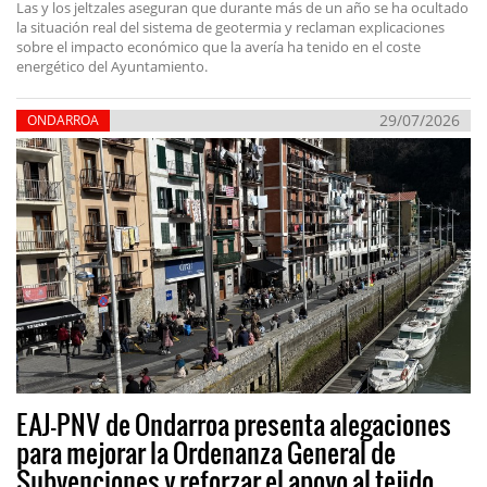
Las y los jeltzales aseguran que durante más de un año se ha ocultado
la situación real del sistema de geotermia y reclaman explicaciones
sobre el impacto económico que la avería ha tenido en el coste
energético del Ayuntamiento.
29/07/2026
ONDARROA
EAJ-PNV de Ondarroa presenta alegaciones
para mejorar la Ordenanza General de
Subvenciones y reforzar el apoyo al tejido