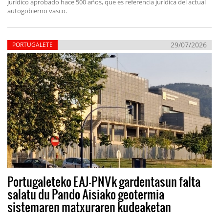
jurídico aprobado hace 500 años, que es referencia jurídica del actual
autogobierno vasco.
29/07/2026
PORTUGALETE
Portugaleteko EAJ-PNVk gardentasun falta
salatu du Pando Aisiako geotermia
sistemaren matxuraren kudeaketan