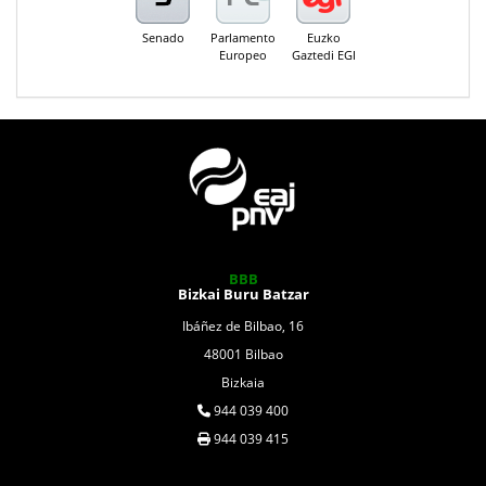
Senado
Parlamento
Euzko
Europeo
Gaztedi EGI
BBB
Bizkai Buru Batzar
Ibáñez de Bilbao, 16
48001 Bilbao
Bizkaia
944 039 400
944 039 415