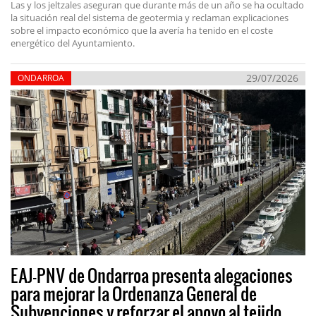
Las y los jeltzales aseguran que durante más de un año se ha ocultado
la situación real del sistema de geotermia y reclaman explicaciones
sobre el impacto económico que la avería ha tenido en el coste
energético del Ayuntamiento.
29/07/2026
ONDARROA
EAJ-PNV de Ondarroa presenta alegaciones
para mejorar la Ordenanza General de
Subvenciones y reforzar el apoyo al tejido