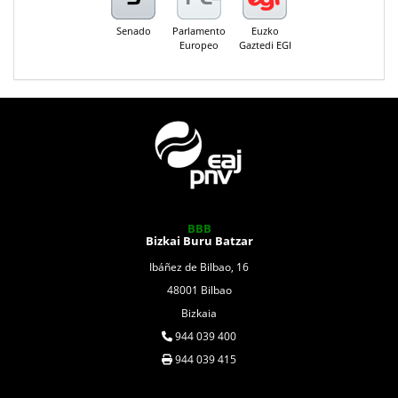
Senado
Parlamento
Euzko
Europeo
Gaztedi EGI
BBB
Bizkai Buru Batzar
Ibáñez de Bilbao, 16
48001 Bilbao
Bizkaia
944 039 400
944 039 415