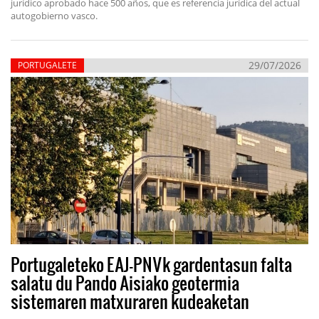
jurídico aprobado hace 500 años, que es referencia jurídica del actual
autogobierno vasco.
29/07/2026
PORTUGALETE
Portugaleteko EAJ-PNVk gardentasun falta
salatu du Pando Aisiako geotermia
sistemaren matxuraren kudeaketan