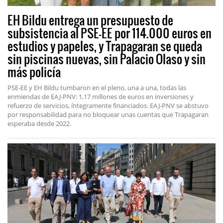
EH Bildu entrega un presupuesto de
subsistencia al PSE-EE por 114.000 euros en
estudios y papeles, y Trapagaran se queda
sin piscinas nuevas, sin Palacio Olaso y sin
más policía
PSE-EE y EH Bildu tumbaron en el pleno, una a una, todas las
enmiendas de EAJ-PNV: 1,17 millones de euros en inversiones y
refuerzo de servicios, íntegramente financiados. EAJ-PNV se abstuvo
por responsabilidad para no bloquear unas cuentas que Trapagaran
esperaba desde 2022.