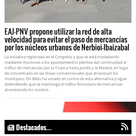
EAJ-PNV propone utilizar la red de alta
velocidad para evitar el paso de mercancías
por los núcleos urbanos de Nerbioi-Ibaizabal
La iniciativa registrada en el Congreso y que se está trasladando
mediante mociones a los ayuntamientos plantea dar continuidad al
tráfico de mercancías por la Y vasca hasta Jundiz y la Meseta, en lugar
de concentrarlo en las líneas convencionales que atraviesan los
municipios. EH Bildu ha votado en contra de esta alternativa y sigue
defendiendo que se mantenga el tráfico ferroviario de mercancías
atravesando los núcleos.
Destacados...