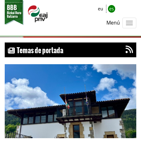
eu
es
Menú
Temas de portada