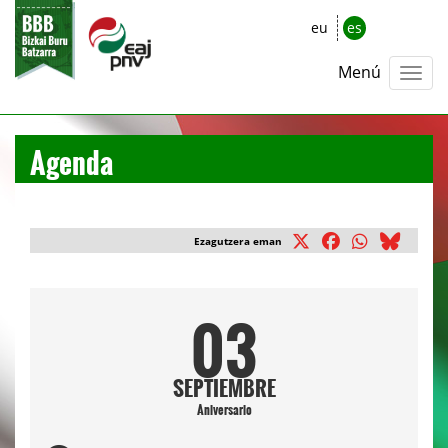
eu
es
Menú
Agenda
Ezagutzera eman
03
SEPTIEMBRE
Aniversario