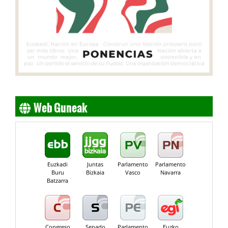
Web Guneak
Euzkadi
Juntas
Parlamento
Parlamento
Buru
Bizkaia
Vasco
Navarra
Batzarra
Congreso
Senado
Parlamento
Euzko