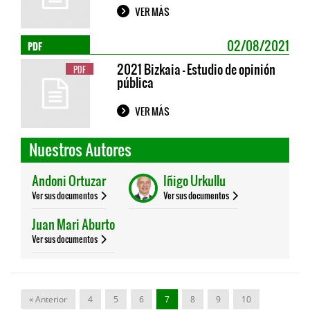
VER MÁS
PDF
02/08/2021
2021 Bizkaia - Estudio de opinión
PDF
pública
VER MÁS
Nuestros Autores
Andoni Ortuzar
Iñigo Urkullu
Ver sus documentos
Ver sus documentos
Juan Mari Aburto
Ver sus documentos
« Anterior
4
5
6
7
8
9
10