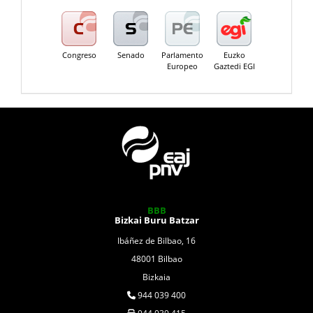
Congreso
Senado
Parlamento
Euzko
Europeo
Gaztedi EGI
BBB
Bizkai Buru Batzar
Ibáñez de Bilbao, 16
48001 Bilbao
Bizkaia
944 039 400