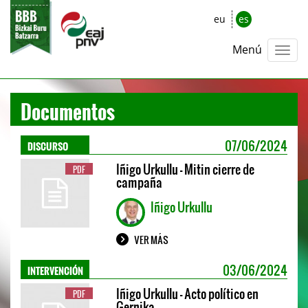
eu
es
Menú
Documentos
DISCURSO
07/06/2024
Iñigo Urkullu - Mitin cierre de
PDF
campaña
Iñigo Urkullu
VER MÁS
INTERVENCIÓN
03/06/2024
Iñigo Urkullu - Acto político en
PDF
Gernika