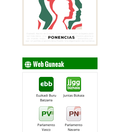
Web Guneak
Euzkadi Buru
Juntas Bizkaia
Batzarra
Parlamento
Parlamento
Vasco
Navarra