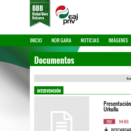
INICIO
NOR GARA
NOTICIAS
IMÁGENES
Documentos
Ez
INTERVENCIÓN
Presentación
Urkullu
94 KB
PDF
DESCARGA