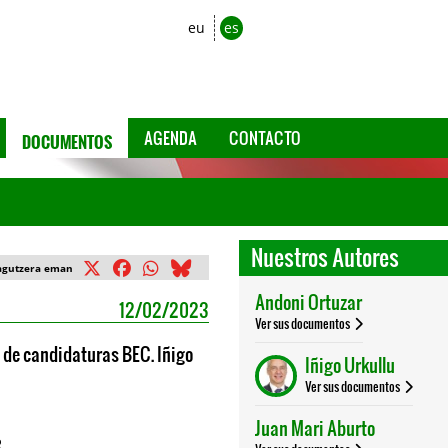
eu
es
DOCUMENTOS
AGENDA
CONTACTO
Nuestros Autores
agutzera eman
Andoni Ortuzar
12/02/2023
Ver sus documentos
 de candidaturas BEC. Iñigo
Iñigo Urkullu
Ver sus documentos
Juan Mari Aburto
R