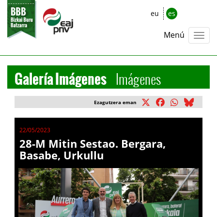
eu
es
Menú
Galería Imágenes
Imágenes
Ezagutzera eman
22/05/2023
28-M Mitin Sestao. Bergara,
Basabe, Urkullu