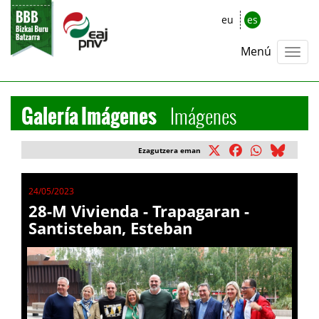
eu
es
Menú
Galería Imágenes
Imágenes
Ezagutzera eman
24/05/2023
28-M Vivienda - Trapagaran -
Santisteban, Esteban