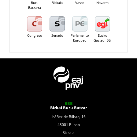
Buru
Bizkaia
Vasco
Navarra
Batzarra
Congreso
Senado
Parlamento
Euzko
Europeo
Gaztedi EGI
BBB
Bizkai Buru Batzar
Ibáñez de Bilbao, 16
48001 Bilbao
Bizkaia