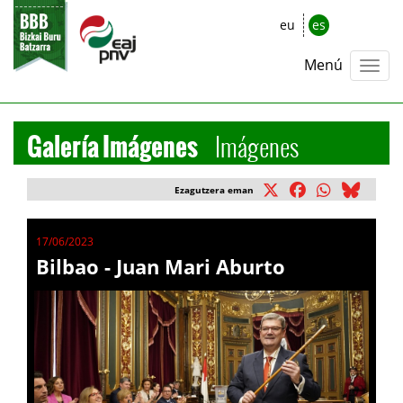
eu
es
Menú
Galería Imágenes
Imágenes
Ezagutzera eman
17/06/2023
Bilbao - Juan Mari Aburto