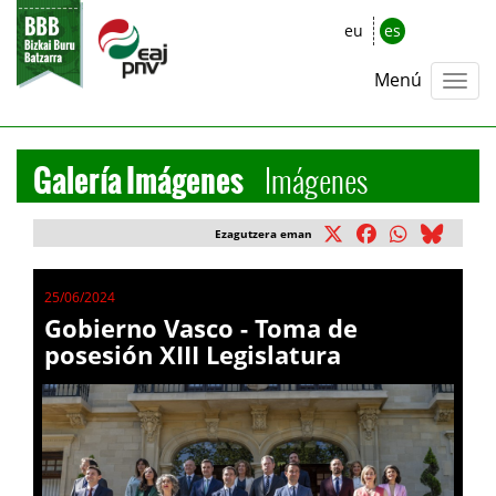
eu
es
Menú
Galería Imágenes
Imágenes
Ezagutzera eman
25/06/2024
Gobierno Vasco - Toma de
posesión XIII Legislatura