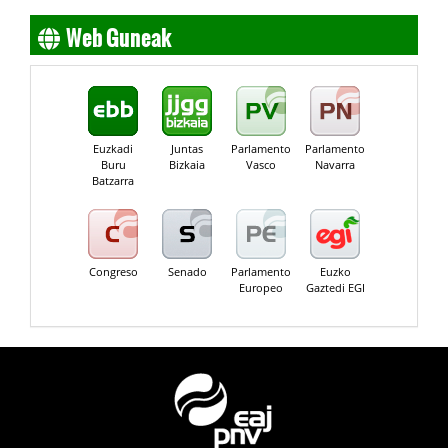
Web Guneak
Euzkadi
Juntas
Parlamento
Parlamento
Buru
Bizkaia
Vasco
Navarra
Batzarra
Congreso
Senado
Parlamento
Euzko
Europeo
Gaztedi EGI