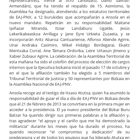
representantes), frente al otro candidato, David Salinas-
Armendáriz, que ha tenido el respaldo de 15. Asimismo, la
Asamblea ha designado, atendiendo a los estatutos territoriales
de EAJ-PNV, a 12 burukides que acompañarán a Ansola en el
nuevo mandato. Repetirán en su responsabilidad Maitane
Ipiñazar Miranda, Itziar Landaburu Ugalde, Jesús
Lekerikabeaskoa Arrillaga y Jane Eyre Urkieta Zuzaeta, y se
incorporarán Aritz Abaroa Cantuariense, Alfonso Aliende Agirre,
Unai Andraka Casimiro, Mikel Hidalgo Bordegarai, Ekaitz
Mentxaka Corral, Ane Támara Ordorika, Leire Urtasun Jimeno y
Xabier Zubiaur Agirre. La celebración de la Asamblea Territorial de
esta mañana ha sido el colofón del proceso de elección de cargos
internos que la Ejecutiva bizkaina inició el pasado 17 de octubre y
en el que la afiliación también ha elegido a 5 miembros del
Tribunal Territorial de Justicia y 50 representantes por Bizkaia en
la Asamblea Nacional de EAJ-PNV.
Ansola recoge así el testigo de Itxaso Atutxa, quien ha asumido la
responsabilidad de guiar el día a día de EAJ-PNV en Bizkaia desde
que el 21 de febrero de 2013 se convirtiera en la primera mujer en
acceder a la presidencia. El ya nuevo presidente del Bizkai Buru
Batzar ha querido dirigir sus primeras palabras a la afiliación y,
tras agradecer “el apoyo y el cariño que me ha demostrado la
militancia” durante los meses que ha durado el proceso, ha
querido reconocer “el compromiso y dedicación” de su
predecesora y el de todos los equipos que ha liderado Atutxa en