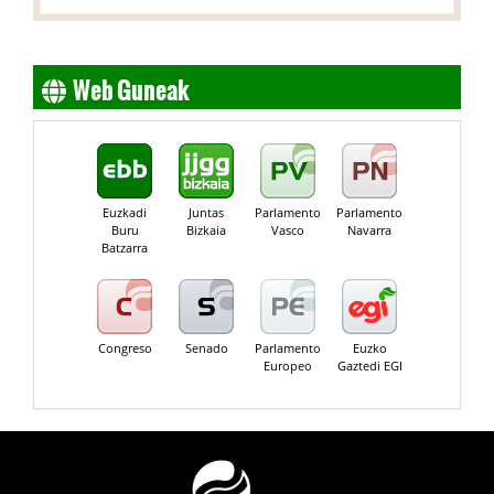
Web Guneak
Euzkadi
Juntas
Parlamento
Parlamento
Buru
Bizkaia
Vasco
Navarra
Batzarra
Congreso
Senado
Parlamento
Euzko
Europeo
Gaztedi EGI