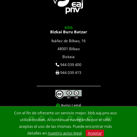
BBB
Bizkai Buru Batzar
Ibáñez de Bilbao, 16
48001 Bilbao
Bizkaia
944 039 400
944 039 415
Aviso Legal
Con el fin de ofrecerte un servicio mejor, bbb.eaj-pnv.eus
utiliza cookies. Al continuar navegando por el sitio,
aceptas el uso de las mismas. Puede encontrar más
detalles en
nuestro aviso legal
.
Aceptar