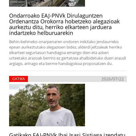
Ondarroako EAJ-PNVk Dirulaguntzen
Ordenantza Orokorra hobetzeko alegazioak
aurkeztu ditu, herriko elkarteen jarduera
indartzeko helburuarekin
Behin-behineko onarpenaren ondoren irekitako jendaurreko
epean aurkeztutako alegazioen bidez, alderdi jeltzaleak herriko
elkarteei segurtasun handiagoa emango dien eta azken
urteetako arazoak berriro ez gertatzea ahalbidetuko duen araudi
argiago, arinago eta berme handiagokoa proposatzen du.
2026/07/22
GATIKA
Gatikako EAJ-PNVk Ibai Isasi Sistiaga izendatu