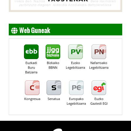
Web Guneak
Euzkadi
Bizkaiko
Eusko
Nafarroako
Buru
BBNN
Legebiltzarra
Legebiltzarra
Batzarra
Kongresua
Senatua
Europako
Euzko
Legebiltzarra
Gaztedi EGI