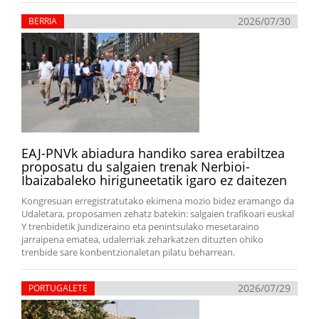
2026/07/30
BERRIA
EAJ-PNVk abiadura handiko sarea erabiltzea
proposatu du salgaien trenak Nerbioi-
Ibaizabaleko hiriguneetatik igaro ez daitezen
Kongresuan erregistratutako ekimena mozio bidez eramango da
Udaletara, proposamen zehatz batekin: salgaien trafikoari euskal
Y trenbidetik Jundizeraino eta penintsulako mesetaraino
jarraipena ematea, udalerriak zeharkatzen dituzten ohiko
trenbide sare konbentzionaletan pilatu beharrean.
2026/07/29
PORTUGALETE