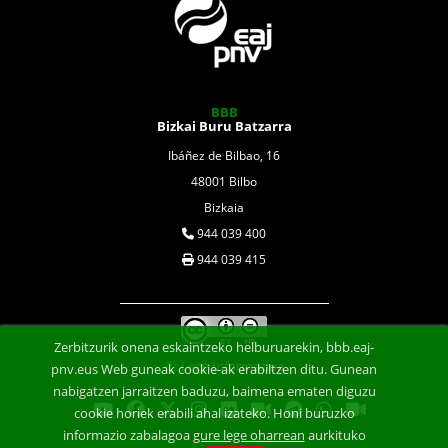
BBB
Bizkai Buru Batzarra
Ibáñez de Bilbao, 16
48001 Bilbo
Bizkaia
944 039 400
944 039 415
Zerbitzurik onena eskaintzeko helburuarekin, bbb.eaj-
Lege Informazioa
pnv.eus Web guneak cookie-ak erabiltzen ditu. Gunean
nabigatzen jarraitzen baduzu, baimena ematen diguzu
cookie horiek erabili ahal izateko. Honi buruzko
informazio zabalagoa
gure lege oharrean
aurkituko