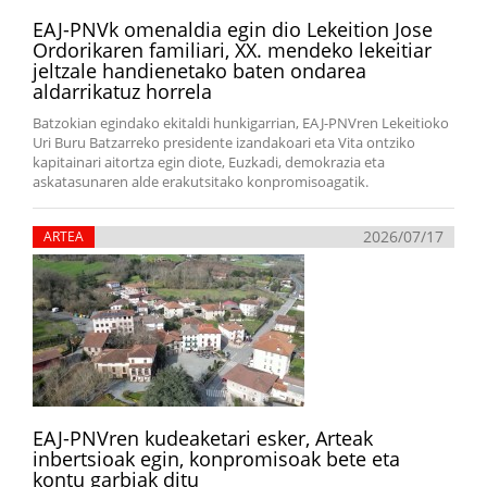
EAJ-PNVk omenaldia egin dio Lekeition Jose
Ordorikaren familiari, XX. mendeko lekeitiar
jeltzale handienetako baten ondarea
aldarrikatuz horrela
Batzokian egindako ekitaldi hunkigarrian, EAJ-PNVren Lekeitioko
Uri Buru Batzarreko presidente izandakoari eta Vita ontziko
kapitainari aitortza egin diote, Euzkadi, demokrazia eta
askatasunaren alde erakutsitako konpromisoagatik.
2026/07/17
ARTEA
EAJ-PNVren kudeaketari esker, Arteak
inbertsioak egin, konpromisoak bete eta
kontu garbiak ditu