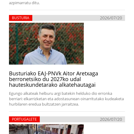
azpimarratu ditu.
2026/07/20
BUSTURIA
Busturiako EAJ-PNVk Aitor Aretxaga
berronetsiko du 2027ko udal
hauteskundetarako alkatehautagai
Egungo alkateak helburu argi batekin helduko dio erronka
berriari: elkarrizketan eta adostasunean oinarritutako kudeaketa
hurbilaren eredua bultzatzen jarraitzea.
2026/07/20
PORTUGALETE