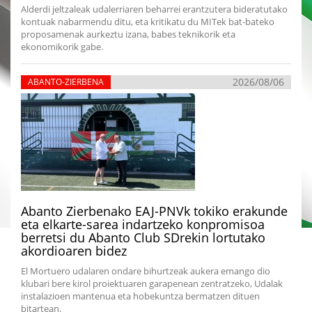
Alderdi jeltzaleak udalerriaren beharrei erantzutera bideratutako
kontuak nabarmendu ditu, eta kritikatu du MITek bat-bateko
proposamenak aurkeztu izana, babes teknikorik eta
ekonomikorik gabe.
2026/08/06
ABANTO-ZIERBENA
Abanto Zierbenako EAJ-PNVk tokiko erakunde
eta elkarte-sarea indartzeko konpromisoa
berretsi du Abanto Club SDrekin lortutako
akordioaren bidez
El Mortuero udalaren ondare bihurtzeak aukera emango dio
klubari bere kirol proiektuaren garapenean zentratzeko, Udalak
instalazioen mantenua eta hobekuntza bermatzen dituen
bitartean.