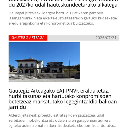
du 2027ko udal hauteskundeetarako alkategai
Hautagai jeltzaleak lidergoa hartu du Gatikaren garapen
jasangarriarekin eta elkarte-sustraitzearekin gertuko kudeaketa-
eredu eraginkorra eta konprometitua bultzatzeko.
2026/07/21
GAUTEGIZ ARTEAGA
Gautegiz Arteagako EAJ-PNVk eraldaketaz,
hurbiltasunaz eta hartutako konpromisoen
betetzeaz markatutako legegintzaldia balioan
jarri du
Alderdi jeltzaleak proiektu estrategikoen gauzatzea, udal
zerbitzuen hobekuntza eta udalerriaren garapenean aurrera
egiteko aukera ematen duen kudeaketa ekonomiko arduratsua