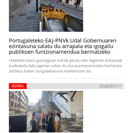
Portugaleteko EAJ-PNVk Udal Gobernuaren
ezintasuna salatu du arrapala eta igogailu
publikoen funtzionamendua bermatzeko
Urtebete baino gutxiagoan hutsik geratu den bigarren lizitazioak
kudeaketa falta agerian uzten du eta auzotarrentzako funtsezko
zerbitzu baten ziurgabetasuna mantentzen du.
2026/07/17
BERRIA