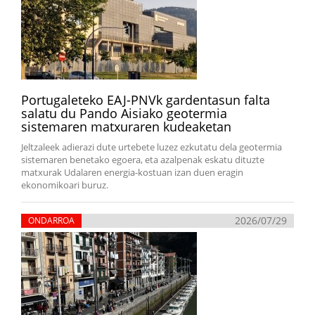
Portugaleteko EAJ-PNVk gardentasun falta
salatu du Pando Aisiako geotermia
sistemaren matxuraren kudeaketan
Jeltzaleek adierazi dute urtebete luzez ezkutatu dela geotermia
sistemaren benetako egoera, eta azalpenak eskatu dituzte
matxurak Udalaren energia-kostuan izan duen eragin
ekonomikoari buruz.
2026/07/29
ONDARROA