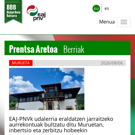
eu
es
Menua
Prentsa Aretoa
Berriak
2026/08/06
MURUETA
EAJ-PNVk udalerria eraldatzen jarraitzeko
aurrekontuak bultzatu ditu Muruetan,
inbertsio eta zerbitzu hobeekin