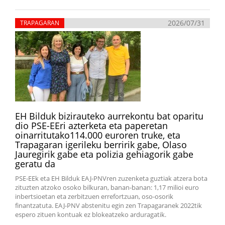
2026/07/31
TRAPAGARAN
EH Bilduk bizirauteko aurrekontu bat oparitu
dio PSE-EEri azterketa eta paperetan
oinarritutako114.000 euroren truke, eta
Trapagaran igerileku berririk gabe, Olaso
Jauregirik gabe eta polizia gehiagorik gabe
geratu da
PSE-EEk eta EH Bilduk EAJ-PNVren zuzenketa guztiak atzera bota
zituzten atzoko osoko bilkuran, banan-banan: 1,17 milioi euro
inbertsioetan eta zerbitzuen errefortzuan, oso-osorik
finantzatuta. EAJ-PNV abstenitu egin zen Trapagaranek 2022tik
espero zituen kontuak ez blokeatzeko arduragatik.