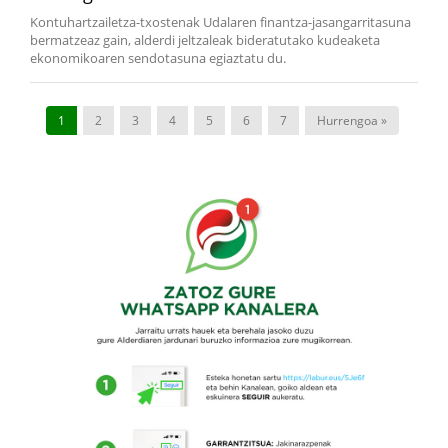
Kontuhartzailetza-txostenak Udalaren finantza-jasangarritasuna
bermatzeaz gain, alderdi jeltzaleak bideratutako kudeaketa
ekonomikoaren sendotasuna egiaztatu du.
1
2
3
4
5
6
7
Hurrengoa »