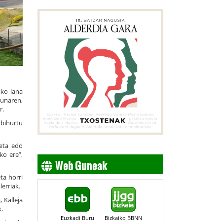
ako lana
sunaren,
r.
 bihurtu
teta edo
ko ere”,
Web Guneak
ta horri
erriak.
 Kalleja
.
Euzkadi Buru
Bizkaiko BBNN