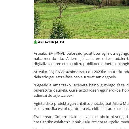
ARGAZKIA JAITSI
Arteako EAJ-PNVk balorazio positiboa egin du egungo
nabarmendu du. Alderdi jeltzalearen ustez, udalerri
digitalizazioaren eta zerbitzu publikoen arloetan, plan
Arteako EAJ-PNVk azpimarratu du 2023ko hauteskunde
dela edo gauzatze-fase oso aurreratuan dagoela.
“Legealdia amaitzeko urtebete baino gutxiago falta
bideratuta daudela. Gure auzokideen egunerokoa hobet
adierazi dute jeltzaleek.
Agintaldiko proiektu garrantzitsuenetako bat Ailara Mu
esker, musika eskola, jarduera eta ekitaldietarako espa
Era berean, Gobernu talde jeltzaleak hobekuntza ugari 
eta Biteriko asfaltatze-lanak, Kukutze eta Murgako man