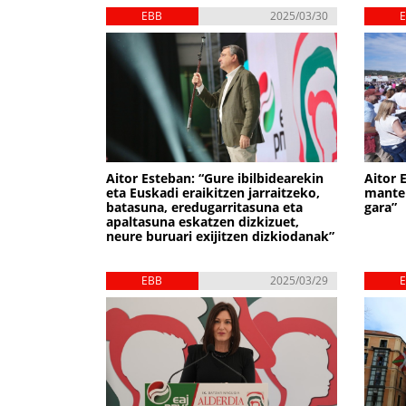
EBB
2025/03/30
Aitor Esteban: “Gure ibilbidearekin
Aitor 
eta Euskadi eraikitzen jarraitzeko,
manten
batasuna, eredugarritasuna eta
gara”
apaltasuna eskatzen dizkizuet,
neure buruari exijitzen dizkiodanak”
EBB
2025/03/29