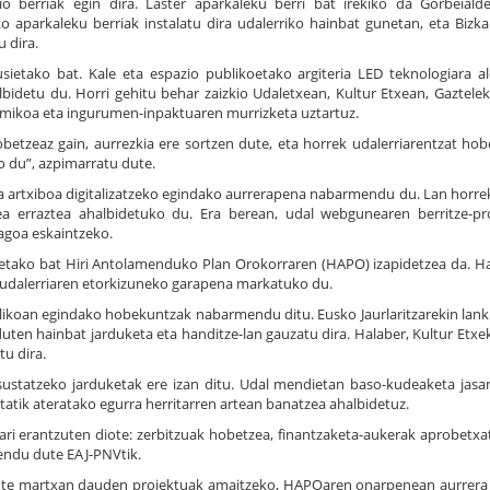
io berriak egin dira. Laster aparkaleku berri bat irekiko da Gorbeial
ko aparkaleku berriak instalatu dira udalerriko hainbat gunetan, eta Bizk
 dira.
usietako bat. Kale eta espazio publikoetako argiteria LED teknologiara a
detu du. Horri gehitu behar zaizkio Udaletxean, Kultur Etxean, Gaztele
omikoa eta ingurumen-inpaktuaren murrizketa uztartuz.
betzeaz gain, aurrezkia ere sortzen dute, eta horrek udalerriarentzat ho
o du”, azpimarratu dute.
a artxiboa digitalizatzeko egindako aurrerapena nabarmendu du. Lan horre
a erraztea ahalbidetuko du. Era berean, udal webgunearen berritze-pr
ilagoa eskaintzeko.
etako bat Hiri Antolamenduko Plan Orokorraren (HAPO) izapidetzea da. H
k udalerriaren etorkizuneko garapena markatuko du.
blikoan egindako hobekuntzak nabarmendu ditu. Eusko Jaurlaritzarekin lank
duten hainbat jarduketa eta handitze-lan gauzatu dira. Halaber, Kultur Etxe
u dira.
sustatzeko jarduketak ere izan ditu. Udal mendietan baso-kudeaketa jasa
etatik ateratako egurra herritarren artean banatzea ahalbidetuz.
ri erantzuten diote: zerbitzuak hobetzea, finantzaketa-aukerak aprobetxa
endu dute EAJ-PNVtik.
tu dute martxan dauden proiektuak amaitzeko, HAPOaren onarpenean aurrera