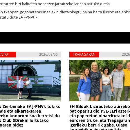
ritarren bizi-kalitatea hobetzen jarraitzeko lanean arituko direla.
en txanpari gogobetetasunez ekin diezaiokegu, baina baita ilusioz eta anbiz
oztatu dute EAJ-PNVtik.
ANTO-
2026/08/06
TRAPAGARAN
2026
RBENA
o Zierbenako EAJ-PNVk tokiko
EH Bilduk bizirauteko aurrek
de eta elkarte-sarea
bat oparitu dio PSE-EEri azter
zeko konpromisoa berretsi du
eta paperetan oinarritutako1
 Club SDrekin lortutako
euroren truke, eta Trapagaran
oaren bidez
igerileku berririk gabe, Olaso
Jauregirik gabe eta polizia