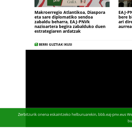
Makroerregio Atlantikoa, Diaspora
EAJ-PN
eta sare diplomatiko sendoa
bere b
zabaldu beharra, EAJ-PNVk
ari di
nazioartera begira zabalduko duen
aurre
estrategiaren ardatzak
BERRI GUZTIAK IKUSI
Zerbitzurik onena eskaintzeko helburuarekin, bbb.eaj-pnv.eus We
bu