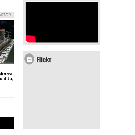
/07/29
Flickr
okorra
u ditu,