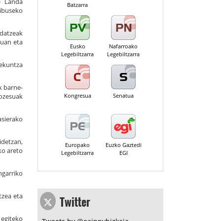
de Landa
Batzarra
aibuseko
ldatzeak
kuan eta
Eusko
Nafarroako
Legebiltzarra
Legebiltzarra
bekuntza
k barne-
ozesuak
Kongresua
Senatua
asierako
idetzan,
Europako
Euzko Gaztedi
ko areto
Legebiltzarra
EGI
ngarriko
Twitter
tzea eta
 egiteko