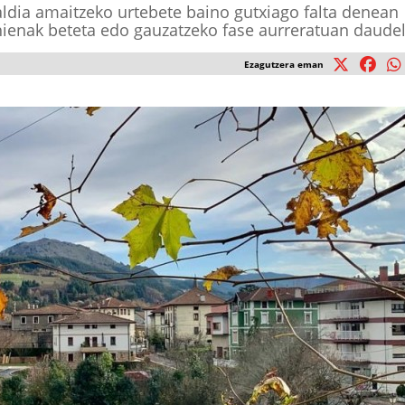
ldia amaitzeko urtebete baino gutxiago falta denean
hienak beteta edo gauzatzeko fase aurreratuan daudel
Ezagutzera eman