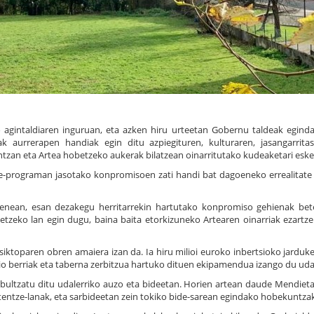
 agintaldiaren inguruan, eta azken hiru urteetan Gobernu taldeak egind
ak aurrerapen handiak egin ditu azpiegituren, kulturaren, jasangarrita
gintzan eta Artea hobetzeko aukerak bilatzean oinarritutako kudeaketari eske
-programan jasotako konpromisoen zati handi bat dagoeneko errealitate
 denean, esan dezakegu herritarrekin hartutako konpromiso gehienak be
zeko lan egin dugu, baina baita etorkizuneko Artearen oinarriak ezartze
siktoparen obren amaiera izan da. Ia hiru milioi euroko inbertsioko jarduke
zio berriak eta taberna zerbitzua hartuko dituen ekipamendua izango du udal
bultzatu ditu udalerriko auzo eta bideetan. Horien artean daude Mendieta,
tentze-lanak, eta sarbideetan zein tokiko bide-sarean egindako hobekuntzak