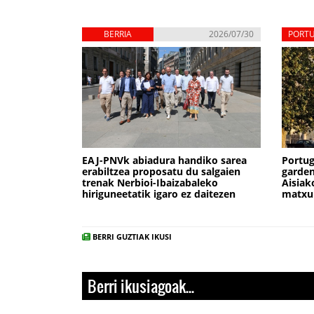
BERRIA
2026/07/30
PORT
EAJ-PNVk abiadura handiko sarea
Portu
erabiltzea proposatu du salgaien
garden
trenak Nerbioi-Ibaizabaleko
Aisiak
hiriguneetatik igaro ez daitezen
matxu
BERRI GUZTIAK IKUSI
Berri ikusiagoak...