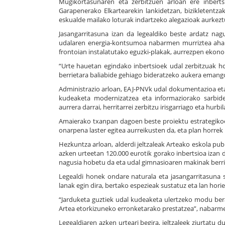
Mugikortasunaren eta zerbitzuen arloan ere inberts
Garapenerako Elkartearekin lankidetzan, bizikletentza
eskualde mailako loturak indartzeko alegazioak aurkeztu
Jasangarritasuna izan da legealdiko beste ardatz nag
udalaren energia-kontsumoa nabarmen murriztea ahalbi
frontoian instalatutako eguzki-plakak, aurrezpen ekon
“Urte hauetan egindako inbertsioek udal zerbitzuak ho
berrietara baliabide gehiago bideratzeko aukera emang
Administrazio arloan, EAJ-PNVk udal dokumentazioa et
kudeaketa modernizatzea eta informaziorako sarbide
aurrera darrai, herritarrei zerbitzu irisgarriago eta hurb
Amaierako txanpan dagoen beste proiektu estrategiko
onarpena laster egitea aurreikusten da, eta plan horre
Hezkuntza arloan, alderdi jeltzaleak Arteako eskola pu
azken urteetan 120.000 eurotik gorako inbertsioa izan 
nagusia hobetu da eta udal gimnasioaren makinak berrit
Legealdi honek ondare naturala eta jasangarritasuna 
lanak egin dira, bertako espezieak sustatuz eta lan hori
“Jarduketa guztiek udal kudeaketa ulertzeko modu bera
Artea etorkizuneko erronketarako prestatzea”, nabarm
Legealdiaren azken urteari begira, jeltzaleek ziurta