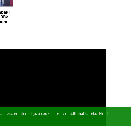
abaki
EBBk
duen
aimena ematen diguzu cookie horiek erabili ahal izateko. Honi