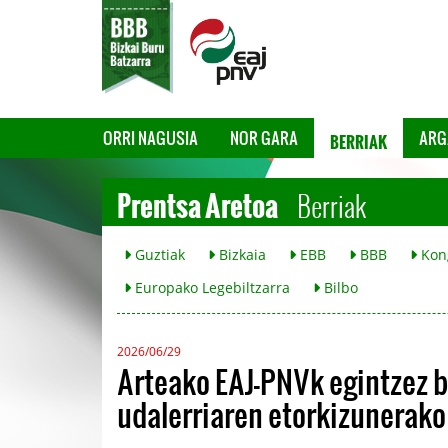
BERRIAK
ORRI NAGUSIA
NOR GARA
ARG
Prentsa Aretoa
Berriak
Guztiak
Bizkaia
EBB
BBB
Kon
Europako Legebiltzarra
Bilbo
2026/06/29
Arteako EAJ-PNVk egintzez be
udalerriaren etorkizunerako