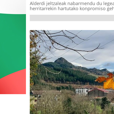
Alderdi jeltzaleak nabarmendu du legea
herritarrekin hartutako konpromiso ge