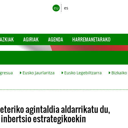
eu
es
AZKIAK
AGIRIAK
AGENDA
HARREMANETARAKO
gresua
Eusko Jaurlaritza
Eusko Legebiltzarra
Bizkaiko
teriko agintaldia aldarrikatu du,
 inbertsio estrategikoekin