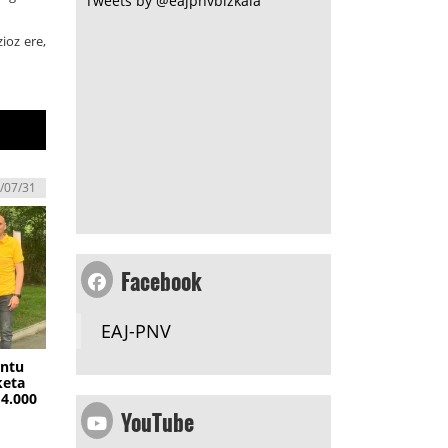
Tweets by @eajpnvbizkaia
ioz ere,
/07/31
Facebook
EAJ-PNV
ontu
keta
14.000
YouTube