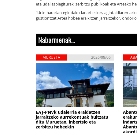
eta udal azpiegiturak, zerbitzu publikoak eta Arteako her
“Urte hauetan egindako lanari esker, agintaldiaren azk
guztiontzat Artea hobea eraikitzen jarraitzeko”, ondori
Nabarmenak...
MURUETA
2026/08/06
AB
ZIE
EAJ-PNVk udalerria eraldatzen
Abant
jarraitzeko aurrekontuak bultzatu
erakun
ditu Muruetan, inbertsio eta
indart
zerbitzu hobeekin
Abanto
akordi