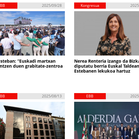
EBB
2025/09/28
Kongresua
2025
Esteban: “Euskadi martxan
Nerea Renteria izango da Bizk
tzen duen grabitate-zentroa
diputatu berria Euskal Taldean
Estebanen lekukoa hartuz
EBB
2025/08/13
EBB
2025