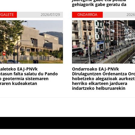
gehiagorik gabe geratu da
UGALETE
2026/07/29
ONDARROA
2026
galeteko EAJ-PNVk
Ondarroako EAJ-PNVk
tasun falta salatu du Pando
Dirulaguntzen Ordenantza Or
o geotermia sistemaren
hobetzeko alegazioak aurkezt
raren kudeaketan
herriko elkarteen jarduera
indartzeko helburuarekin