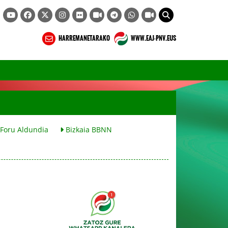
HARREMANETARAKO
WWW.EAJ-PNV.EUS
 Foru Aldundia
Bizkaia BBNN