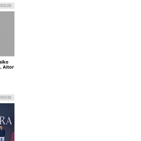
/03/26
aiko
, Aitor
/03/30