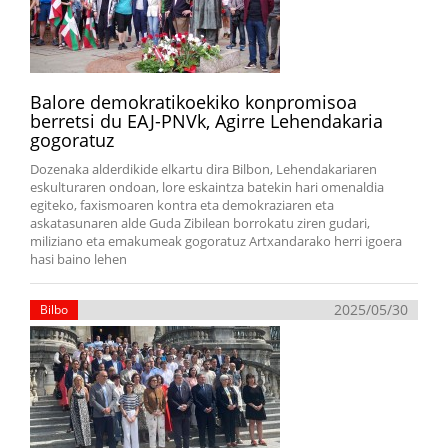
Balore demokratikoekiko konpromisoa
berretsi du EAJ-PNVk, Agirre Lehendakaria
gogoratuz
Dozenaka alderdikide elkartu dira Bilbon, Lehendakariaren
eskulturaren ondoan, lore eskaintza batekin hari omenaldia
egiteko, faxismoaren kontra eta demokraziaren eta
askatasunaren alde Guda Zibilean borrokatu ziren gudari,
miliziano eta emakumeak gogoratuz Artxandarako herri igoera
hasi baino lehen
2025/05/30
Bilbo