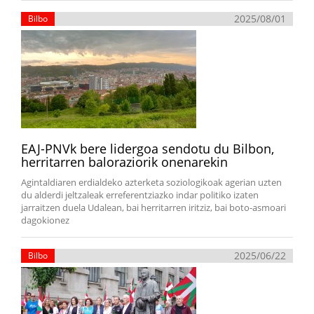
2025/08/01
Bilbo
EAJ-PNVk bere lidergoa sendotu du Bilbon,
herritarren baloraziorik onenarekin
Agintaldiaren erdialdeko azterketa soziologikoak agerian uzten
du alderdi jeltzaleak erreferentziazko indar politiko izaten
jarraitzen duela Udalean, bai herritarren iritziz, bai boto-asmoari
dagokionez
2025/06/22
Bilbo