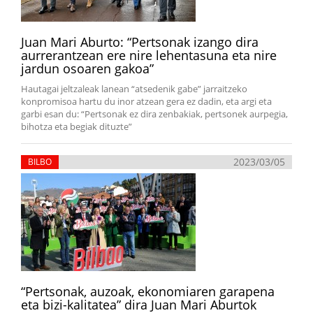
Juan Mari Aburto: “Pertsonak izango dira
aurrerantzean ere nire lehentasuna eta nire
jardun osoaren gakoa”
Hautagai jeltzaleak lanean “atsedenik gabe” jarraitzeko
konpromisoa hartu du inor atzean gera ez dadin, eta argi eta
garbi esan du: “Pertsonak ez dira zenbakiak, pertsonek aurpegia,
bihotza eta begiak dituzte”
2023/03/05
BILBO
“Pertsonak, auzoak, ekonomiaren garapena
eta bizi-kalitatea” dira Juan Mari Aburtok