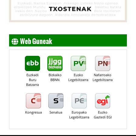
Web Guneak
Euzkadi
Bizkaiko
Eusko
Nafarroako
Buru
BBNN
Legebiltzarra
Legebiltzarra
Batzarra
Kongresua
Senatua
Europako
Euzko
Legebiltzarra
Gaztedi EGI