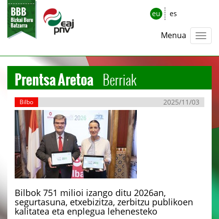
eu
es
Menua
Prentsa Aretoa
Berriak
2025/11/03
Bilbo
Bilbok 751 milioi izango ditu 2026an,
segurtasuna, etxebizitza, zerbitzu publikoen
kalitatea eta enplegua lehenesteko