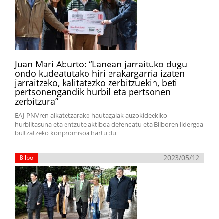
Juan Mari Aburto: “Lanean jarraituko dugu
ondo kudeatutako hiri erakargarria izaten
jarraitzeko, kalitatezko zerbitzuekin, beti
pertsonengandik hurbil eta pertsonen
zerbitzura”
EAJ-PNVren alkatetzarako hautagaiak auzokideekiko
hurbiltasuna eta entzute aktiboa defendatu eta Bilboren lidergoa
bultzatzeko konpromisoa hartu du
2023/05/12
Bilbo