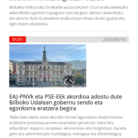
Bizkaiko hiriburuko Errekalde auzoa EAJren 13 uri erakundeetako
alderdikide ugariren topagune izan da gaur. Bertan aldarrikatu
eta aitortu dute Euskadiren eraikuntzan eman duten guztia eta
egin duten ekarpena.
2023/06/16
BILBO
EAJ-PNVk eta PSE-EEk akordioa adostu dute
Bilboko Udalean gobernu sendo eta
egonkorra eratzera begira
Talde biek ulertu dute akordio honek lagunduko duela hiriaren
eraldatze prozesua aurrera eramaten jarraitzen, bere hiru
alderditan: esparru sozialean, ekonomian eta hirigintzan, bai eta
gero eta administrazio hurbilagoa, irekiagoa eta efizienteagoa