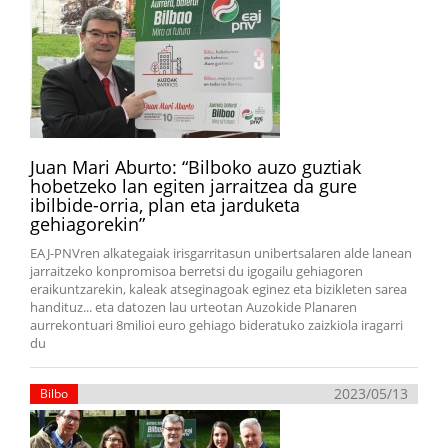
Juan Mari Aburto: “Bilboko auzo guztiak
hobetzeko lan egiten jarraitzea da gure
ibilbide-orria, plan eta jarduketa
gehiagorekin”
EAJ-PNVren alkategaiak irisgarritasun unibertsalaren alde lanean
jarraitzeko konpromisoa berretsi du igogailu gehiagoren
eraikuntzarekin, kaleak atseginagoak eginez eta bizikleten sarea
handituz... eta datozen lau urteotan Auzokide Planaren
aurrekontuari 8milioi euro gehiago bideratuko zaizkiola iragarri
du
2023/05/13
Bilbo