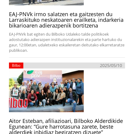
EAJ-PNVk irmo salatzen eta gaitzesten du
Larraskituko neskatoaren erailketa, indarkeria
bikarioaren adierazpenik bortitzena
EAJ-PNVk bat egiten du Bilboko Udaleko talde politikoek
adostutako adierazpen instituzionalarekin eta parte hartuko du
gaur, 12:00etan, udaletxeko eskaileretan deitutako elkarretaratze
publikoan.
2025/05/10
Bilbo
Aitor Esteban, afiliazioari, Bilboko Alderdikide
Egunean: “Gure harrotasuna zarete, beste
alderdiek inbidiaz begiratzen dizuete”