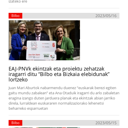
izateko ere
2023/05/16
Bilbo
EAJ-PNVk ekintzak eta proiektu zehatzak
iragarri ditu “Bilbo eta Bizkaia elebidunak”
lortzeko
Juan Mari Aburtok nabarmendu duenez “euskarak berezi egiten
gaitu mundu zabalean” eta Ana Otaduik iragarri du arlo zabaletan
eragina izango duten jarduera planak eta ekintzak abian jarriko
direla, lurraldean euskararen normalizaziorako lehenetsi
beharreko esparruetan
2023/05/15
Bilbo