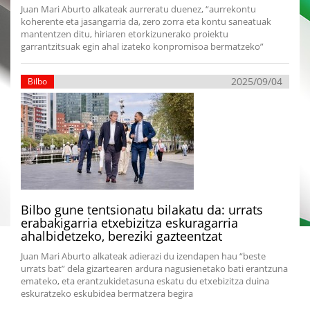
Juan Mari Aburto alkateak aurreratu duenez, “aurrekontu
koherente eta jasangarria da, zero zorra eta kontu saneatuak
mantentzen ditu, hiriaren etorkizunerako proiektu
garrantzitsuak egin ahal izateko konpromisoa bermatzeko”
2025/09/04
Bilbo
Bilbo gune tentsionatu bilakatu da: urrats
erabakigarria etxebizitza eskuragarria
ahalbidetzeko, bereziki gazteentzat
Juan Mari Aburto alkateak adierazi du izendapen hau “beste
urrats bat” dela gizartearen ardura nagusienetako bati erantzuna
emateko, eta erantzukidetasuna eskatu du etxebizitza duina
eskuratzeko eskubidea bermatzera begira