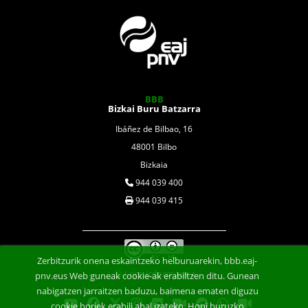
BBB
Bizkai Buru Batzarra
Ibáñez de Bilbao, 16
48001 Bilbo
Bizkaia
944 039 400
944 039 415
Zerbitzurik onena eskaintzeko helburuarekin, bbb.eaj-
Lege Informazioa
pnv.eus Web guneak cookie-ak erabiltzen ditu. Gunean
nabigatzen jarraitzen baduzu, baimena ematen diguzu
cookie horiek erabili ahal izateko. Honi buruzko