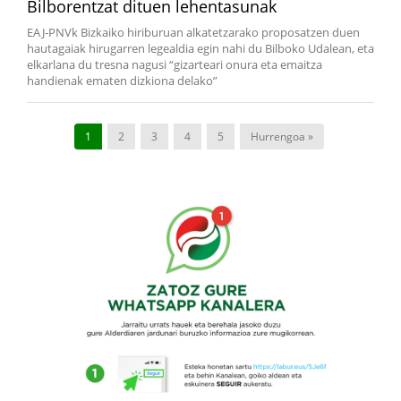
Bilborentzat dituen lehentasunak
EAJ-PNVk Bizkaiko hiriburuan alkatetzarako proposatzen duen
hautagaiak hirugarren legealdia egin nahi du Bilboko Udalean, eta
elkarlana du tresna nagusi “gizarteari onura eta emaitza
handienak ematen dizkiona delako”
1
2
3
4
5
Hurrengoa »