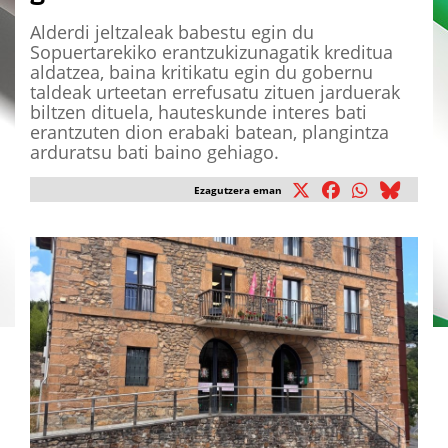
Alderdi jeltzaleak babestu egin du
Sopuertarekiko erantzukizunagatik kreditua
aldatzea, baina kritikatu egin du gobernu
taldeak urteetan errefusatu zituen jarduerak
biltzen dituela, hauteskunde interes bati
erantzuten dion erabaki batean, plangintza
arduratsu bati baino gehiago.
Ezagutzera eman