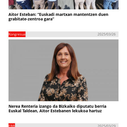
Aitor Esteban: “Euskadi martxan mantentzen duen
grabitate-zentroa gara”
Kongresua
2025/03/26
Nerea Renteria izango da Bizkaiko diputatu berria
Euskal Taldean, Aitor Estebanen lekukoa hartuz
EBB
2025/03/29