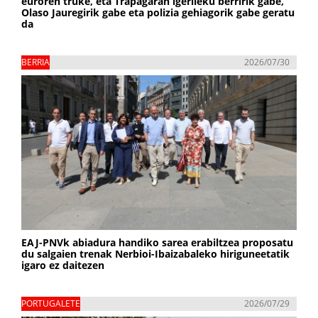
euroren truke, eta Trapagaran igerileku berririk gabe,
Olaso Jauregirik gabe eta polizia gehiagorik gabe geratu
da
BERRIA
2026/07/30
EAJ-PNVk abiadura handiko sarea erabiltzea proposatu
du salgaien trenak Nerbioi-Ibaizabaleko hiriguneetatik
igaro ez daitezen
PORTUGALETE
2026/07/29