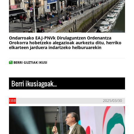
Ondarroako EAJ-PNVk Dirulaguntzen Ordenantza
Orokorra hobetzeko alegazioak aurkeztu ditu, herriko
elkarteen jarduera indartzeko helburuarekin
BERRI GUZTIAK IKUSI
Berri ikusiagoak...
EBB
2025/03/30