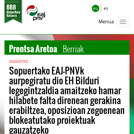
eu
es
Menua
Prentsa Aretoa
Berriak
2026/07/02
Sopuertako EAJ-PNVk
aurpegiratu dio EH Bilduri
legegintzaldia amaitzeko hamar
hilabete falta direnean gerakina
erabiltzea, oposizioan zegoenean
blokeatutako proiektuak
gauzatzeko