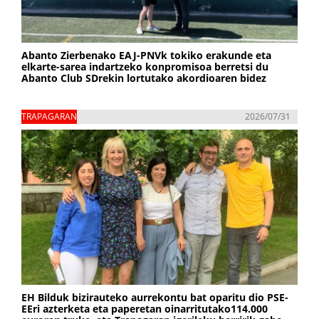
Abanto Zierbenako EAJ-PNVk tokiko erakunde eta
elkarte-sarea indartzeko konpromisoa berretsi du
Abanto Club SDrekin lortutako akordioaren bidez
TRAPAGARAN
2026/07/31
EH Bilduk bizirauteko aurrekontu bat oparitu dio PSE-
EEri azterketa eta paperetan oinarritutako114.000