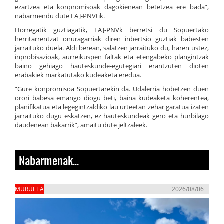
ezartzea eta konpromisoak dagokienean betetzea ere bada”,
nabarmendu dute EAJ-PNVtik.
Horregatik guztiagatik, EAJ-PNVk berretsi du Sopuertako
herritarrentzat onuragarriak diren inbertsio guztiak babesten
jarraituko duela. Aldi berean, salatzen jarraituko du, haren ustez,
inprobisazioak, aurreikuspen faltak eta etengabeko plangintzak
baino gehiago hauteskunde-egutegiari erantzuten dioten
erabakiek markatutako kudeaketa eredua.
“Gure konpromisoa Sopuertarekin da. Udalerria hobetzen duen
orori babesa emango diogu beti, baina kudeaketa koherentea,
planifikatua eta legegintzaldiko lau urteetan zehar garatua izaten
jarraituko dugu eskatzen, ez hauteskundeak gero eta hurbilago
daudenean bakarrik”, amaitu dute jeltzaleek.
Nabarmenak...
MURUETA
2026/08/06