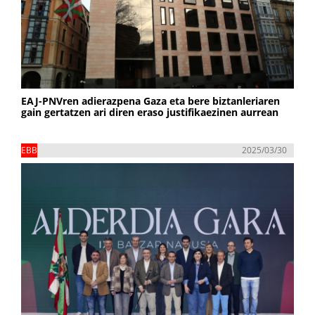
EAJ-PNVren adierazpena Gaza eta bere biztanleriaren
gain gertatzen ari diren eraso justifikaezinen aurrean
EBB
2025/03/30