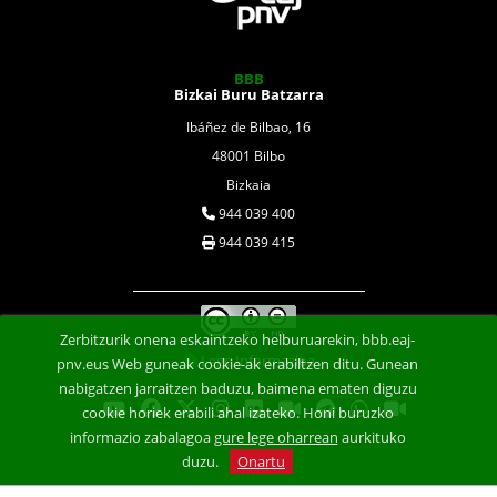
BBB
Bizkai Buru Batzarra
Ibáñez de Bilbao, 16
48001 Bilbo
Bizkaia
944 039 400
944 039 415
Zerbitzurik onena eskaintzeko helburuarekin, bbb.eaj-
Lege Informazioa
pnv.eus Web guneak cookie-ak erabiltzen ditu. Gunean
nabigatzen jarraitzen baduzu, baimena ematen diguzu
cookie horiek erabili ahal izateko. Honi buruzko
informazio zabalagoa
gure lege oharrean
aurkituko
duzu.
Onartu