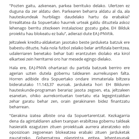
“Pozten gaitu, azkenean, parkea berrituko delako. Ulertzen ez
duguna da zer aldatu den. Parkearen beharra aldatu al da, ala
hauteskundeak hurbilago daudelako hartu da erabakia?
Errealitatea da Sopuertako haurrek urteak galdu dituztela askoz
lehenago berritu zitezkeen instalazioez gozatu gabe, EH Bilduk
proiektu hau blokeatu ez balu“, adierazi dute EAJ-PNVtik.
Jeltzaleek kreditu-aldaketan jasotako beste jarduketa batzuk ere
babestu dituzte, hala nola futbol zelaiko belar artifiziala berritzea,
udalerriaren benetako behar bati erantzuten diolako eta kirol
elkarteei zein herritarrei oro har mesede egingo dielako.
Hala ere, EAJ-PNVk ohartarazi du partida batzuek berriro ere
agerian uzten dutela gobernu taldearen aurreikuspen falta.
Horren adibide dira Sopuertako ondare immateriala biltzera
bideratutako 11.143,37 euroak. Jarduketa hori EH Bilduren
hauteskunde-programan berariaz jasota zegoen, eta, jeltzaleen
esanetan, ohiko aurrekontuetan txertatu eta legegintzaldian
zehar garatu behar zen, orain gerakinaren bidez finantzatu
beharrean.
“Gerakina izatea albiste ona da Sopuertarentzat. Kezkagarria
dena da agintaldiaren azken txanpan erabiltzea gobernu taldeak
hasieratik ezagutzen zituen proiektuak aurrera ateratzeko edo
oposizioan zegoenean blokeatzea erabaki zituen jarduketak
gauzatzeko. Gobernatzea plangintza egitea, lehentasunak