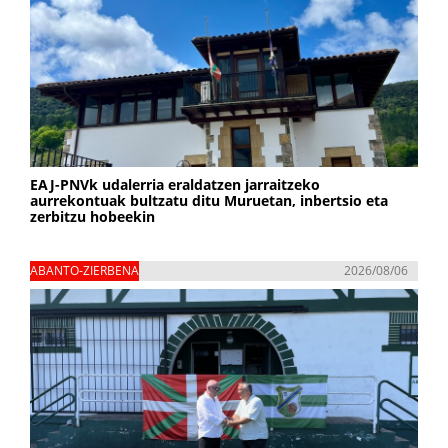
EAJ-PNVk udalerria eraldatzen jarraitzeko
aurrekontuak bultzatu ditu Muruetan, inbertsio eta
zerbitzu hobeekin
ABANTO-ZIERBENA
2026/08/06