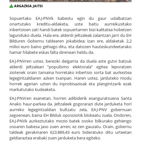
ARGAZKIA JAITSI
Sopuertako EAJ-PNVk babestu egin du gaur udalbatzan
onartutako kreditu-aldaketa, uste baitu aurreikusitako
inbertsioen zati handi batek sopuertarren bizi-kalitatea hobetzen
lagunduko duela. Hala ere, alderdi jeltzaleak zalantzan jarri du EH
Bilduren Gobernu taldearen jokabidea; izan ere, aldaketak 2,2
milioi euro baino gehiago ditu, eta datozen hauteskundeetarako
hamar hilabete eskas falta direnean heldu da.
EAJ-PNVren ustez, bereziki deigarria da duela aste gutxi batzuk
alderdi jeltzaleari “populismo elektorala” egitea leporatzen
ziotenek orain tamaina horretako inbertsio sorta bat aurkeztea
legegintzaldiaren azken txanpan. Haren ustez, jarduteko modu
horrek agerian uzten du inprobisazioak eta plangintzarik ezak
markatutako kudeaketa.
EAJ-PNVren esanetan, horren adibiderik esanguratsuena Santa
Anako haur-parkea da. Jeltzaleek gogorarazi dute jarduketa hori
aurreko legegintzaldian bultzatu zela, EAJ-PNV gobernuan
zegoenean, baina EH Bilduk oposiziotik blokeatu zuela. Ondoren,
EAJ-PNVk aurkeztutako mozio batek osoko bilkurako gehiengo
osoaren babesa jaso zuen arren, ez zen gauzatu. Orain, gobernu
taldeak gerakinaren 623.889,43 euro bideratuko ditu urteetan
geldiaraztea erabaki zuen jarduketa bera egiteko.