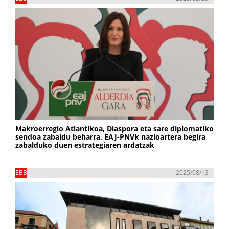
Makroerregio Atlantikoa, Diaspora eta sare diplomatiko
sendoa zabaldu beharra, EAJ-PNVk nazioartera begira
zabalduko duen estrategiaren ardatzak
EBB
2025/08/13