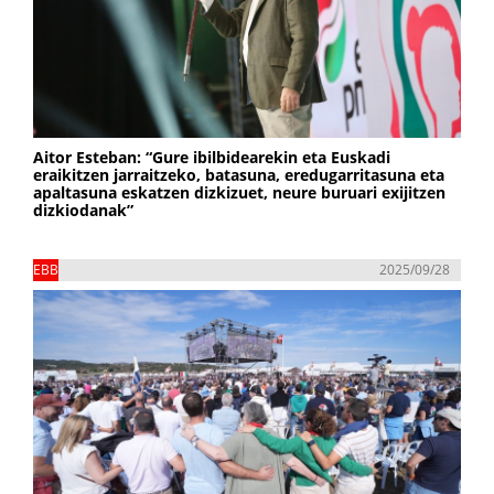
Aitor Esteban: “Gure ibilbidearekin eta Euskadi
eraikitzen jarraitzeko, batasuna, eredugarritasuna eta
apaltasuna eskatzen dizkizuet, neure buruari exijitzen
dizkiodanak”
EBB
2025/09/28