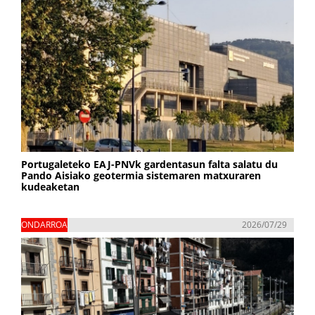
Portugaleteko EAJ-PNVk gardentasun falta salatu du
Pando Aisiako geotermia sistemaren matxuraren
kudeaketan
ONDARROA
2026/07/29