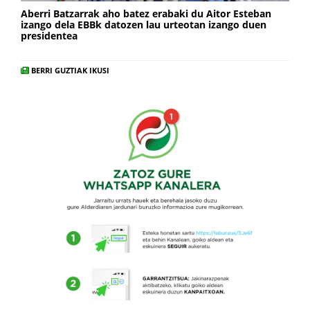
Aberri Batzarrak aho batez erabaki du Aitor Esteban
izango dela EBBk datozen lau urteotan izango duen
presidentea
BERRI GUZTIAK IKUSI