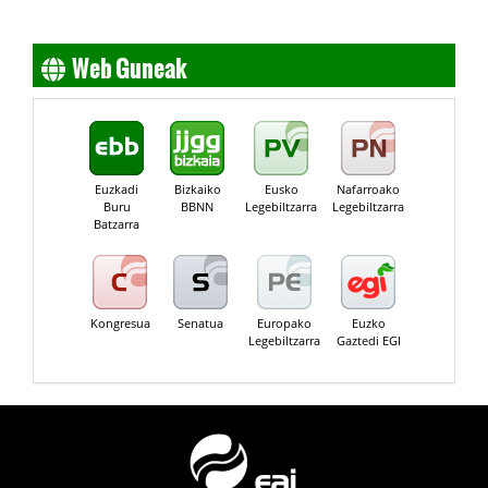
Web Guneak
Euzkadi
Bizkaiko
Eusko
Nafarroako
Buru
BBNN
Legebiltzarra
Legebiltzarra
Batzarra
Kongresua
Senatua
Europako
Euzko
Legebiltzarra
Gaztedi EGI