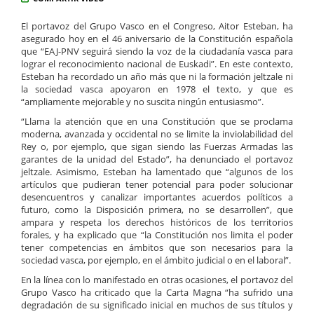
El portavoz del Grupo Vasco en el Congreso, Aitor Esteban, ha
asegurado hoy en el 46 aniversario de la Constitución española
que “EAJ-PNV seguirá siendo la voz de la ciudadanía vasca para
lograr el reconocimiento nacional de Euskadi”. En este contexto,
Esteban ha recordado un año más que ni la formación jeltzale ni
la sociedad vasca apoyaron en 1978 el texto, y que es
“ampliamente mejorable y no suscita ningún entusiasmo”.
“Llama la atención que en una Constitución que se proclama
moderna, avanzada y occidental no se limite la inviolabilidad del
Rey o, por ejemplo, que sigan siendo las Fuerzas Armadas las
garantes de la unidad del Estado”, ha denunciado el portavoz
jeltzale. Asimismo, Esteban ha lamentado que “algunos de los
artículos que pudieran tener potencial para poder solucionar
desencuentros y canalizar importantes acuerdos políticos a
futuro, como la Disposición primera, no se desarrollen”, que
ampara y respeta los derechos históricos de los territorios
forales, y ha explicado que “la Constitución nos limita el poder
tener competencias en ámbitos que son necesarios para la
sociedad vasca, por ejemplo, en el ámbito judicial o en el laboral”.
En la línea con lo manifestado en otras ocasiones, el portavoz del
Grupo Vasco ha criticado que la Carta Magna “ha sufrido una
degradación de su significado inicial en muchos de sus títulos y