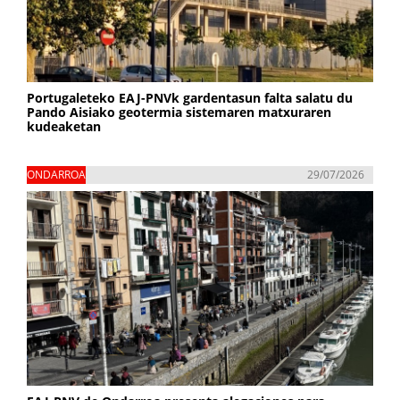
Portugaleteko EAJ-PNVk gardentasun falta salatu du
Pando Aisiako geotermia sistemaren matxuraren
kudeaketan
ONDARROA
29/07/2026