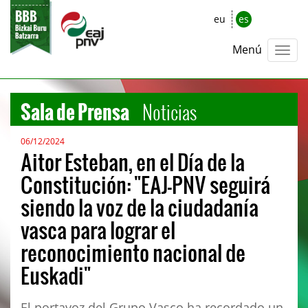
eu
es
Menú
Sala de Prensa
Noticias
06/12/2024
Aitor Esteban, en el Día de la
Constitución: "EAJ-PNV seguirá
siendo la voz de la ciudadanía
vasca para lograr el
reconocimiento nacional de
Euskadi"
El portavoz del Grupo Vasco ha recordado un