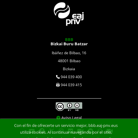
BBB
Bizkai Buru Batzar
Ibáñez de Bilbao, 16
48001 Bilbao
Bizkaia
944 039 400
944 039 415
Aviso Legal
Con el fin de ofrecerte un servicio mejor, bbb.eaj-pnv.eus
utiliza cookies. Al continuar navegando por el sitio,