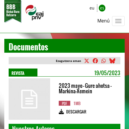
eu
es
Menú
Documentos
Ezagutzera eman
REVISTA
19/05/2023
2023 mayo - Gure ahotsa -
Markina-Xemein
1 MB
PDF
DESCARGAR
Nuestros Autores