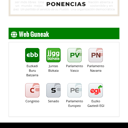
Web Guneak
Euzkadi
Juntas
Parlamento
Parlamento
Buru
Bizkaia
Vasco
Navarra
Batzarra
Congreso
Senado
Parlamento
Euzko
Europeo
Gaztedi EGI