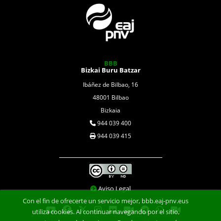
BBB
Bizkai Buru Batzar
Ibáñez de Bilbao, 16
48001 Bilbao
Bizkaia
944 039 400
944 039 415
Aviso Legal
Con el fin de ofrecerte un servicio mejor, bbb.eaj-pnv.eus
utiliza cookies. Al continuar navegando por el sitio,