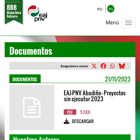
eu
es
Menú
Documentos
Ezagutzera eman
DOCUMENTOS
21/11/2023
EAJ-PNV Abadiño - Proyectos
sin ejecutar 2023
53 KB
PDF
DESCARGAR
Nuestros Autores