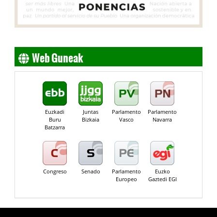
Web Guneak
Euzkadi
Juntas
Parlamento
Parlamento
Buru
Bizkaia
Vasco
Navarra
Batzarra
Congreso
Senado
Parlamento
Euzko
Europeo
Gaztedi EGI