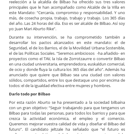
reelección a la alcaldía de Bilbao ha ofrecido sus tres valores
principales que le han acompañado como Alcalde de la Villa en
este Mandato: “Cercanía, compromiso y responsabilidad. Y uno
más, de cosecha propia, trabajo, trabajo y trabajo. Los 365 días
del año. Las 24 horas del día. Eso es ser alcalde de Bilbao. Así soy
yo: Juan Mari Aburto Rike”.
Durante su intervención, se ha comprometido también a
desarrollar los pactos alcanzados en este mandato: el de
Seguridad, el de los Barrios, el de la Movilidad Urbana Sostenible,
el de las Políticas Sociales. “Seremos ambiciosos -ha añadido- en
proyectos como el TAV, la Isla de Zorrotzaurre o convertir Bilbao
en una ciudad universitaria, emprendedora, euskaldun comercial,
de ocio y donde fluya la cultura los 365 días del año”. Además ha
anunciado que quiere que Bilbao sea una ciudad con valores
sólidos, compartidos, entre los que destaque uno por encima de
todos: el de la igualdad efectiva entre mujeres y hombres.
Darlo todo por Bilbao
Por esta razón Aburto se ha presentado a la sociedad bilbaína
con un gran objetivo: “Seguir trabajando para que tengamos un
Bilbao para todas las personas, para todos los barrios y para que
crezca la actividad económica, el empleo y el comercio.
Queremos mejorar vuestra calidad de vida y diseñar el Bilbao del
futuro”. El candidato jeltzale ha señalado que “el futuro es