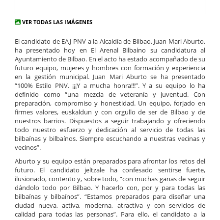
VER TODAS LAS IMÁGENES
El candidato de EAJ-PNV a la Alcaldía de Bilbao, Juan Mari Aburto,
ha presentado hoy en El Arenal Bilbaíno su candidatura al
Ayuntamiento de Bilbao. En el acto ha estado acompañado de su
futuro equipo, mujeres y hombres con formación y experiencia
en la gestión municipal. Juan Mari Aburto se ha presentado
“100% Estilo PNV. ¡¡¡Y a mucha honra!!!”. Y a su equipo lo ha
definido como “una mezcla de veteranía y juventud. Con
preparación, compromiso y honestidad. Un equipo, forjado en
firmes valores, euskaldun y con orgullo de ser de Bilbao y de
nuestros barrios. Dispuestos a seguir trabajando y ofreciendo
todo nuestro esfuerzo y dedicación al servicio de todas las
bilbaínas y bilbaínos. Siempre escuchando a nuestras vecinas y
vecinos”.
Aburto y su equipo están preparados para afrontar los retos del
futuro. El candidato jeltzale ha confesado sentirse fuerte,
ilusionado, contento y, sobre todo, “con muchas ganas de seguir
dándolo todo por Bilbao. Y hacerlo con, por y para todas las
bilbaínas y bilbaínos”. “Estamos preparados para diseñar una
ciudad nueva, activa, moderna, atractiva y con servicios de
calidad para todas las personas”. Para ello, el candidato a la