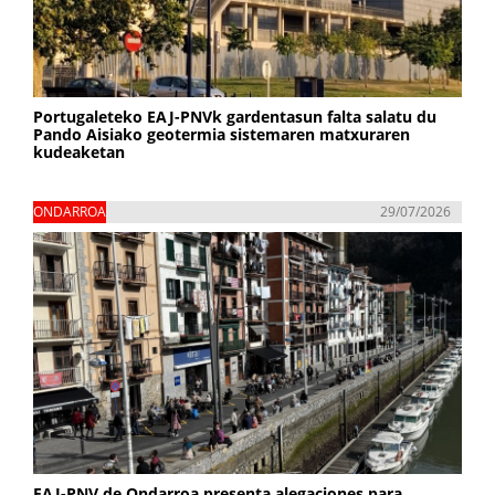
Portugaleteko EAJ-PNVk gardentasun falta salatu du
Pando Aisiako geotermia sistemaren matxuraren
kudeaketan
ONDARROA
29/07/2026
EAJ-PNV de Ondarroa presenta alegaciones para