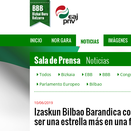
NOTICIAS
INICIO
NOR GARA
IMÁGENES
Sala de Prensa
Noticias
Todos
Bizkaia
EBB
BBB
Cong
Parlamento Europeo
Bilbao
10/06/2019
Izaskun Bilbao Barandica co
ser una estrella más en una 