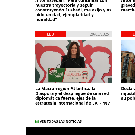
Aitor Esteban: “Para continuar con
Aitor 
nuestra trayectoria y seguir
graved
construyendo Euskadi, me exijo y os
march
pido unidad, ejemplaridad y
humildad”
EBB
29/03/2025
La Macrorregión Atlántica, la
Declar
Diáspora y el despliegue de una red
injust
diplomática fuerte, ejes de la
su pob
estrategia internacional de EAJ-PNV
VER TODAS LAS NOTICIAS