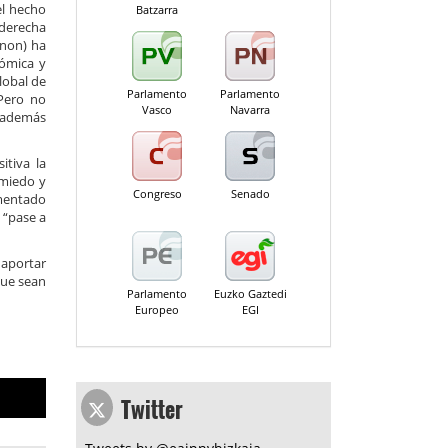
el hecho
Batzarra
 derecha
nnon) ha
nómica y
lobal de
Parlamento
Parlamento
“Pero no
Vasco
Navarra
r además
itiva la
 miedo y
Congreso
Senado
amentado
 “pase a
 aportar
que sean
Parlamento
Euzko Gaztedi
Europeo
EGI
Twitter