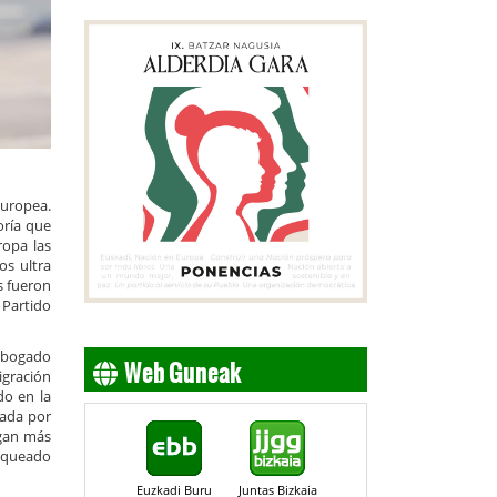
europea.
oría que
ropa las
os ultra
s fueron
 Partido
Web Guneak
 abogado
igración
do en la
eada por
ngan más
loqueado
Euzkadi Buru
Juntas Bizkaia