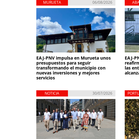
MURUETA
06/08/2026
AB
ZIE
EAJ-PNV impulsa en Murueta unos
EAJ-PN
presupuestos para seguir
reafir
transformando el municipio con
las en
nuevas inversiones y mejores
alcanz
servicios
NOTICIA
30/07/2026
PORT