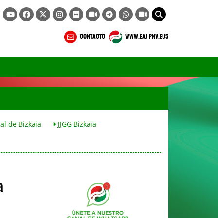
CONTACTO
WWW.EAJ-PNV.EUS
al de Bizkaia
JJGG Bizkaia
a