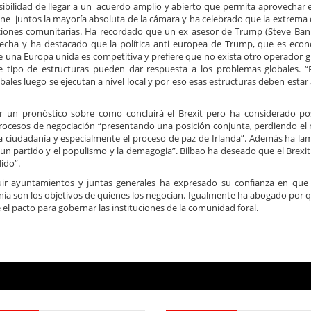
ibilidad de llegar a un acuerdo amplio y abierto que permita aprovechar 
iene juntos la mayoría absoluta de la cámara y ha celebrado que la extrema
tuciones comunitarias. Ha recordado que un ex asesor de Trump (Steve Ba
echa y ha destacado que la política anti europea de Trump, que es eco
e una Europa unida es competitiva y prefiere que no exista otro operador g
e tipo de estructuras pueden dar respuesta a los problemas globales. 
bales luego se ejecutan a nivel local y por eso esas estructuras deben esta
r un pronóstico sobre como concluirá el Brexit pero ha considerado pos
procesos de negociación “presentando una posición conjunta, perdiendo el
 la ciudadanía y especialmente el proceso de paz de Irlanda”. Además ha l
e un partido y el populismo y la demagogia”. Bilbao ha deseado que el Brexit
ido”.
tuir ayuntamientos y juntas generales ha expresado su confianza en que
danía son los objetivos de quienes los negocian. Igualmente ha abogado por 
 el pacto para gobernar las instituciones de la comunidad foral.