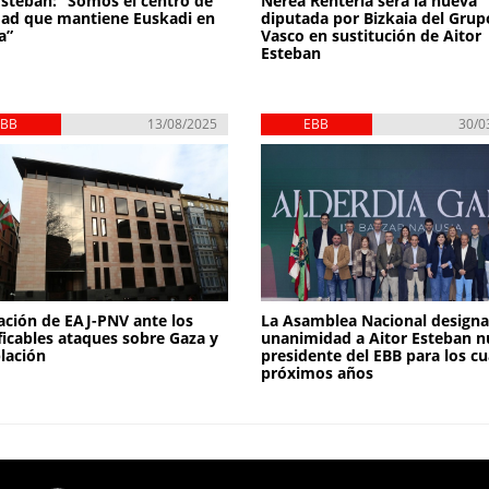
Esteban: “Somos el centro de
Nerea Renteria será la nueva
ad que mantiene Euskadi en
diputada por Bizkaia del Grup
a”
Vasco en sustitución de Aitor
Esteban
EBB
13/08/2025
EBB
30/0
ación de EAJ-PNV ante los
La Asamblea Nacional designa
ificables ataques sobre Gaza y
unanimidad a Aitor Esteban 
lación
presidente del EBB para los c
próximos años