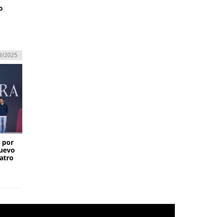
o
3/2025
 por
nuevo
uatro