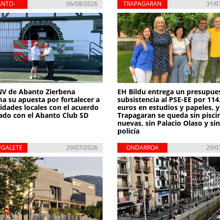
ANTO-
06/08/2026
TRAPAGARAN
31/0
RBENA
V de Abanto Zierbena
EH Bildu entrega un presupue
ma su apuesta por fortalecer a
subsistencia al PSE-EE por 114
tidades locales con el acuerdo
euros en estudios y papeles, y
ado con el Abanto Club SD
Trapagaran se queda sin pisci
nuevas, sin Palacio Olaso y si
policía
UGALETE
29/07/2026
ONDARROA
29/0