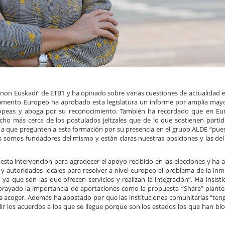
non Euskadi” de ETB1 y ha opinado sobre varias cuestiones de actualidad 
rlamento Europeo ha aprobado esta legislatura un informe por amplia may
uropeas y aboga por su reconocimiento. También ha recordado que en Eu
cho más cerca de los postulados jeltzales que de lo que sostienen partid
a que pregunten a esta formación por su presencia en el grupo ALDE “pue
s somos fundadores del mismo y están claras nuestras posiciones y las del
esta intervención para agradecer el apoyo recibido en las elecciones y ha
y autoridades locales para resolver a nivel europeo el problema de la inm
ya que son las que ofrecen servicios y realizan la integración”. Ha insisti
brayado la importancia de aportaciones como la propuesta “Share” plant
s a acoger. Además ha apostado por que las instituciones comunitarias “te
ir los acuerdos a los que se llegue porque son los estados los que han b