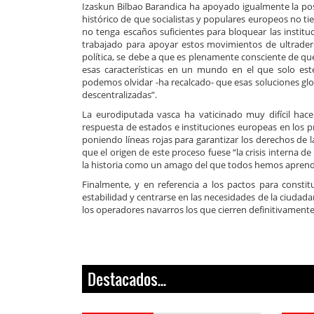
Izaskun Bilbao Barandica ha apoyado igualmente la pos
histórico de que socialistas y populares europeos no t
no tenga escaños suficientes para bloquear las insti
trabajado para apoyar estos movimientos de ultrader
política, se debe a que es plenamente consciente de qu
esas características en un mundo en el que solo est
podemos olvidar -ha recalcado- que esas soluciones glo
descentralizadas”.
La eurodiputada vasca ha vaticinado muy difícil hace
respuesta de estados e instituciones europeas en los 
poniendo líneas rojas para garantizar los derechos de
que el origen de este proceso fuese “la crisis interna d
la historia como un amago del que todos hemos aprend
Finalmente, y en referencia a los pactos para consti
estabilidad y centrarse en las necesidades de la ciuda
los operadores navarros los que cierren definitivamente
Destacados...