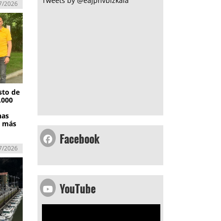
Tweets by @eajpnvbizkaia
7/2026
sto de
.000
nas
n más
Facebook
7/2026
YouTube