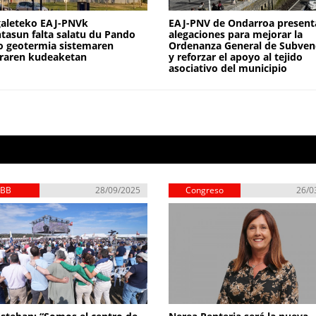
galeteko EAJ-PNVk
EAJ-PNV de Ondarroa present
tasun falta salatu du Pando
alegaciones para mejorar la
o geotermia sistemaren
Ordenanza General de Subven
raren kudeaketan
y reforzar el apoyo al tejido
asociativo del municipio
EBB
28/09/2025
Congreso
26/0