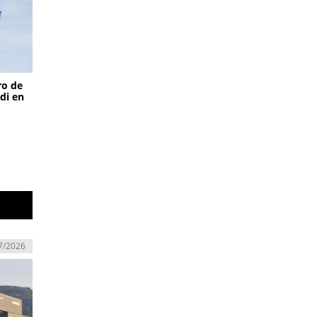
ro de
di en
7/2026