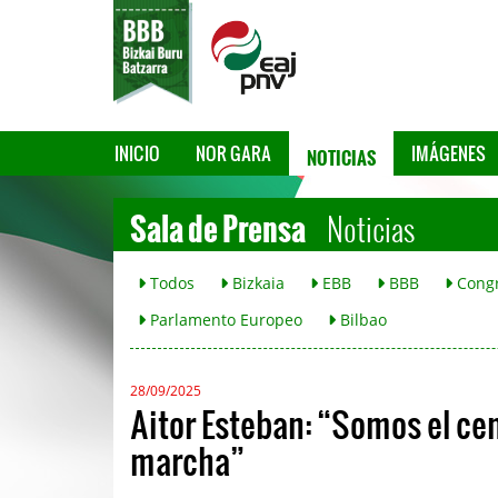
NOTICIAS
INICIO
NOR GARA
IMÁGENES
Sala de Prensa
Noticias
Todos
Bizkaia
EBB
BBB
Cong
Parlamento Europeo
Bilbao
28/09/2025
Aitor Esteban: “Somos el ce
marcha”