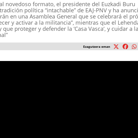
al novedoso formato, el presidente del Euzkadi Buru
tradición política “intachable” de EAJ-PNV y ha anunc
arán en una Asamblea General que se celebrará el pr
cer y activar a la militancia”, mientras que el Lehenda
que proteger y defender la ‘Casa Vasca‘, y cuidar a l
al”
Ezagutzera eman