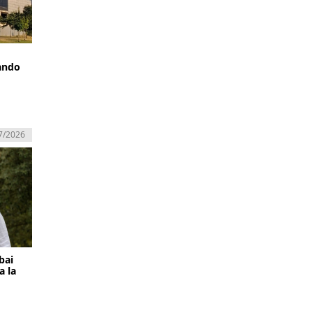
Pando
7/2026
bai
a la