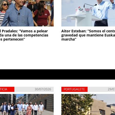
 Pradales: “Vamos a pelear
Aitor Esteban: “Somos el cent
da una de las competencias
gravedad que mantiene Euska
s pertenecen”
marcha”
TICIA
30/07/2026
PORTUGALETE
29/0