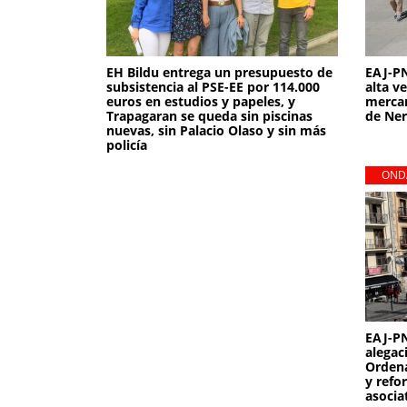
EH Bildu entrega un presupuesto de
EAJ-PN
subsistencia al PSE-EE por 114.000
alta v
euros en estudios y papeles, y
mercan
Trapagaran se queda sin piscinas
de Ner
nuevas, sin Palacio Olaso y sin más
policía
OND
EAJ-P
alegac
Ordena
y refor
asocia