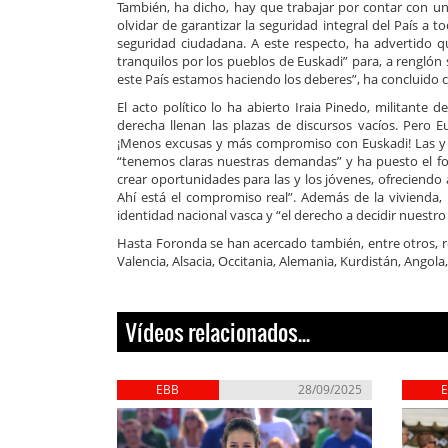
También, ha dicho, hay que trabajar por contar con una
olvidar de garantizar la seguridad integral del País a to
seguridad ciudadana. A este respecto, ha advertido 
tranquilos por los pueblos de Euskadi” para, a renglón
este País estamos haciendo los deberes”, ha concluido 
El acto político lo ha abierto Iraia Pinedo, militant
derecha llenan las plazas de discursos vacíos. Pero 
¡Menos excusas y más compromiso con Euskadi! Las y l
“tenemos claras nuestras demandas” y ha puesto el fo
crear oportunidades para las y los jóvenes, ofreciend
Ahí está el compromiso real”. Además de la vivienda, 
identidad nacional vasca y “el derecho a decidir nuestro
Hasta Foronda se han acercado también, entre otros, rep
Valencia, Alsacia, Occitania, Alemania, Kurdistán, Angol
Vídeos relacionados...
EBB
28/09/2025