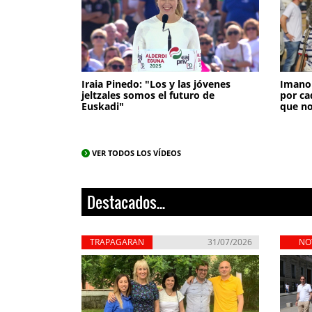
Iraia Pinedo: "Los y las jóvenes
Imanol
jeltzales somos el futuro de
por ca
Euskadi"
que no
VER TODOS LOS VÍDEOS
Destacados...
TRAPAGARAN
31/07/2026
NO