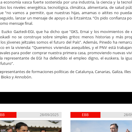
 economía vasca fuerte sostenida por una industria, la ciencia y la tecnol
dos los niveles: energética, tecnológica, climática, alimentaria, de salud púb
que “no vamos a permitir, que nuestras hijas, amamas o aitites no pued
 seguido, lanzar un mensaje de apoyo a la Ertzaintza. “Os pido confianza p
como mensaje final.
e de Euzko Gaztedi-EGI, que ha dicho que "GKS, Ernai y los movimientos de
Euskadi no se construye sobre simples gritos: menos historias y más pro
os jóvenes jeltzales somos el futuro del País”. Además, Pinedo ha remar
co en la vivienda: “Queremos viviendas asequibles, y el PNV está trabaja
o avales para poder comprar nuestra primera casa, promoviendo nuevas vivi
la representante de EGI ha defendido el empleo digno, el euskera, la igua
 futuro”.
resentantes de formaciones políticas de Catalunya, Canarias, Galiza, Illes 
a, Bioko y Annobón.
EBB
28/09/2025
EBB
28/0