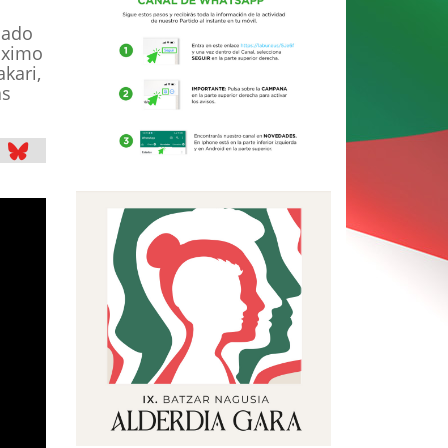
iado
óximo
kari,
as