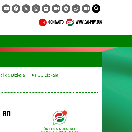
CONTACTO
WWW.EAJ-PNV.EUS
al de Bizkaia
JJGG Bizkaia
i en