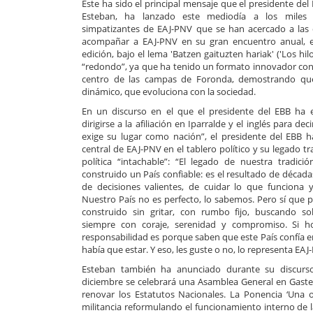
Este ha sido el principal mensaje que el presidente del
Esteban, ha lanzado este mediodía a los miles de
simpatizantes de EAJ-PNV que se han acercado a la
acompañar a EAJ-PNV en su gran encuentro anual, el
edición, bajo el lema 'Batzen gaituzten hariak' ('Los hi
“redondo”, ya que ha tenido un formato innovador con
centro de las campas de Foronda, demostrando qu
dinámico, que evoluciona con la sociedad.
En un discurso en el que el presidente del EBB ha 
dirigirse a la afiliación en Iparralde y el inglés para de
exige su lugar como nación”, el presidente del EBB ha
central de EAJ-PNV en el tablero político y su legado t
política “intachable”: “El legado de nuestra tradic
construido un País confiable: es el resultado de décad
de decisiones valientes, de cuidar lo que funciona 
Nuestro País no es perfecto, lo sabemos. Pero sí qu
construido sin gritar, con rumbo fijo, buscando s
siempre con coraje, serenidad y compromiso. Si h
responsabilidad es porque saben que este País confía 
había que estar. Y eso, les guste o no, lo representa EAJ
Esteban también ha anunciado durante su discurs
diciembre se celebrará una Asamblea General en Gastei
renovar los Estatutos Nacionales. La Ponencia ‘Una o
militancia reformulando el funcionamiento interno de l