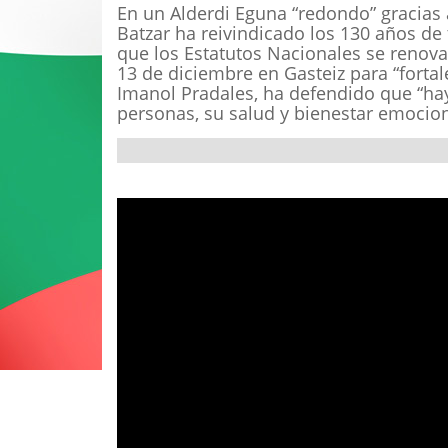
En un Alderdi Eguna “redondo” gracias 
Batzar ha reivindicado los 130 años de 
que los Estatutos Nacionales se renov
13 de diciembre en Gasteiz para “fortale
Imanol Pradales, ha defendido que “hay 
personas, su salud y bienestar emocion