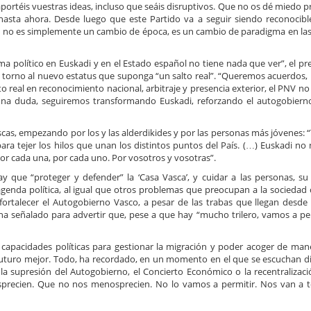
 aportéis vuestras ideas, incluso que seáis disruptivos. Que no os dé miedo 
sta ahora. Desde luego que este Partido va a seguir siendo reconocibl
ue no es simplemente un cambio de época, es un cambio de paradigma en la
ma político en Euskadi y en el Estado español no tiene nada que ver”, el pr
 torno al nuevo estatus que suponga “un salto real”. “Queremos acuerdos,
 real en reconocimiento nacional, arbitraje y presencia exterior, el PNV no 
guna duda, seguiremos transformando Euskadi, reforzando el autogobier
ascas, empezando por los y las alderdikides y por las personas más jóvenes: 
a tejer los hilos que unan los distintos puntos del País. (…) Euskadi no 
or cada una, por cada uno. Por vosotros y vosotras”.
y que “proteger y defender” la ‘Casa Vasca’, y cuidar a las personas, su
agenda política, al igual que otros problemas que preocupan a la sociedad
 fortalecer el Autogobierno Vasco, a pesar de las trabas que llegan desde
a señalado para advertir que, pese a que hay “mucho trilero, vamos a pe
s capacidades políticas para gestionar la migración y poder acoger de ma
 futuro mejor. Todo, ha recordado, en un momento en el que se escuchan d
la supresión del Autogobierno, el Concierto Económico o la recentralizaci
esprecien. Que no nos menosprecien. No lo vamos a permitir. Nos van a 