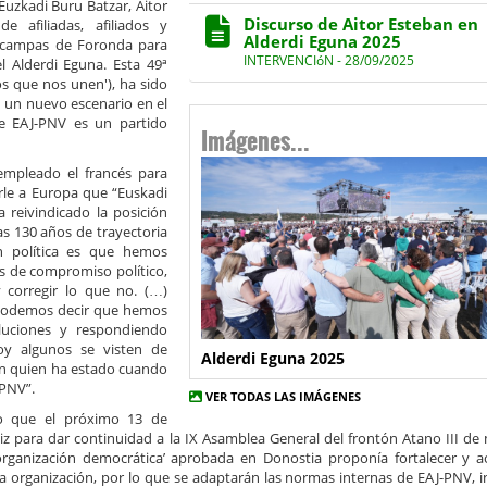
 Euzkadi Buru Batzar, Aitor
Discurso de Aitor Esteban en
 afiliadas, afiliados y
Alderdi Eguna 2025
s campas de Foronda para
INTERVENCIóN - 28/09/2025
 Alderdi Eguna. Esta 49ª
los que nos unen'), ha sido
 un nuevo escenario en el
Imágenes...
e EAJ-PNV es un partido
empleado el francés para
cirle a Europa que “Euskadi
 reivindicado la posición
ras 130 años de trayectoria
ión política es que hemos
as de compromiso político,
y corregir lo que no. (…)
e podemos decir que hemos
oluciones y respondiendo
oy algunos se visten de
Alderdi Eguna 2025
en quien ha estado cuando
-PNV”.
VER TODAS LAS IMÁGENES
o que el próximo 13 de
z para dar continuidad a la IX Asamblea General del frontón Atano III de
rganización democrática’ aprobada en Donostia proponía fortalecer y ac
a organización, por lo que se adaptarán las normas internas de EAJ-PNV, i