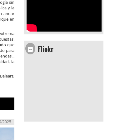
ogía sin
lica y la
an andar
orque en
 extrema
puestas.
Flickr
cado que
ndo para
endas...
ldad, la
Balears,
9/2025