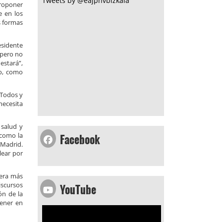
Tweets by @eajpnvbizkaia
proponer
e en los
s formas
esidente
 pero no
estará”,
no, como
“Todos y
necesita
 salud y
Facebook
 como la
 Madrid.
lear por
nera más
YouTube
iscursos
ón de la
tener en