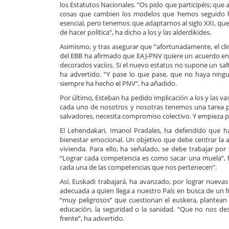
los Estatutos Nacionales. “Os pido que participéis; que
cosas que cambien los modelos que hemos seguido ha
esencial, pero tenemos que adaptarnos al siglo XXI, q
de hacer política”, ha dicho a los y las alderdikides.
Asimismo, y tras asegurar que “afortunadamente, el cli
del EBB ha afirmado que EAJ-PNV quiere un acuerdo en
decorados vacíos. Si el nuevo estatus no supone un salto
ha advertido. “Y pase lo que pase, que no haya nin
siempre ha hecho el PNV”, ha añadido.
Por último, Esteban ha pedido implicación a los y las v
cada uno de nosotros y nosotras tenemos una tarea par
salvadores, necesita compromiso colectivo. Y empieza p
El Lehendakari, Imanol Pradales, ha defendido que ha
bienestar emocional. Un objetivo que debe centrar la 
vivienda. Para ello, ha señalado, se debe trabajar por
“Lograr cada competencia es como sacar una muela”, h
cada una de las competencias que nos pertenecen”.
Así, Euskadi trabajará, ha avanzado, por lograr nueva
adecuada a quien llega a nuestro País en busca de un
“muy peligrosos” que cuestionan el euskera, plantean 
educación, la seguridad o la sanidad. “Que no nos d
frente”, ha advertido.