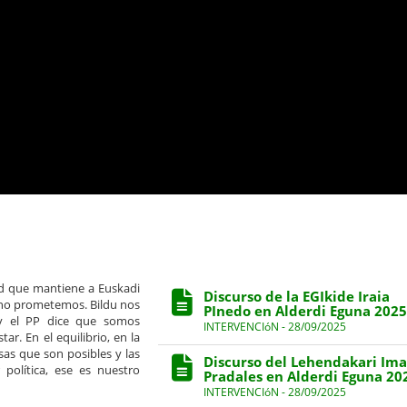
d que mantiene a Euskadi
Discurso de la EGIkide Iraia
no prometemos. Bildu nos
PInedo en Alderdi Eguna 2025
y el PP dice que somos
INTERVENCIóN - 28/09/2025
r. En el equilibrio, en la
osas que son posibles y las
Discurso del Lehendakari Ima
política, ese es nuestro
Pradales en Alderdi Eguna 20
INTERVENCIóN - 28/09/2025