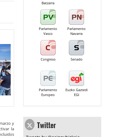
Batzarra
Parlamento
Parlamento
Vasco
Navarra
Congreso
Senado
Parlamento
Euzko Gaztedi
Europeo
EGI
Twitter
 marzo y
tivar la
ncluidos