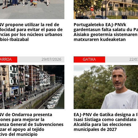
V propone utilizar la red de
Portugaleteko EAJ-PNVk
elocidad para evitar el paso de
gardentasun falta salatu du 
cías por los núcleos urbanos
Aisiako geotermia sistemaren
bioi-Ibaizabal
matxuraren kudeaketan
ARROA
29/07/2026
GATIKA
22/0
NV de Ondarroa presenta
EAJ-PNV de Gatika designa a I
iones para mejorar la
Isasi Sistiaga como candidato 
nza General de Subvenciones
Alcaldía para las elecciones
zar el apoyo al tejido
municipales de 2027
tivo del municipio