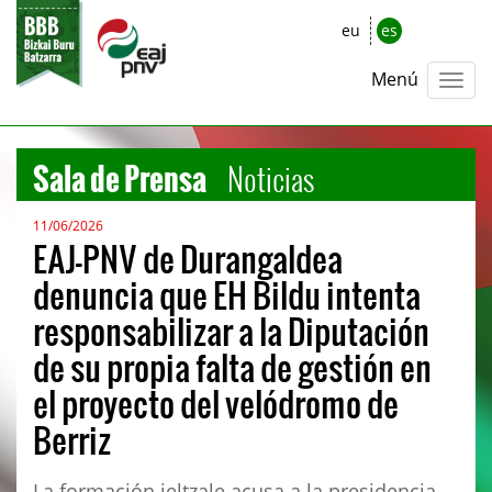
eu
es
Menú
Sala de Prensa
Noticias
11/06/2026
EAJ-PNV de Durangaldea
denuncia que EH Bildu intenta
responsabilizar a la Diputación
de su propia falta de gestión en
el proyecto del velódromo de
Berriz
La formación jeltzale acusa a la presidencia