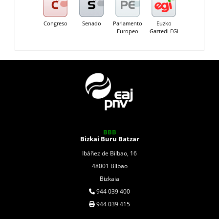
Congreso
Senado
Parlamento
Euzko
Europeo
Gaztedi EGI
BBB
Bizkai Buru Batzar
Ibáñez de Bilbao, 16
48001 Bilbao
Bizkaia
944 039 400
944 039 415