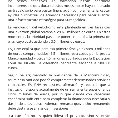
los costes definitivos. La formación jeltzale considera
incomprensible que, durante estos meses, no se haya impulsado
un trabajo serio para buscar financiación complementaria, captar
ayudas o construir los acuerdos necesarios para hacer avanzar
una infraestructura estratégica para Durangaldea.
La renovación del velódromo está planteada en tres fases con
una inversión global cercana a los 6,8 millones de euros. En estos
momentos, la prioridad pasa por poner en marcha la primera de
ellas, cuyo coste asciende a 3,5 millones de euros.
EAJ-PNV explica que para esa primera fase ya existen 3 millones
de euros comprometidos: 1,5 millones reservados por la propia
Mancomunidad y otros 1,5 millones aportados por la Diputación
Foral de Bizkaia. La diferencia pendiente asciende a 500.000
euros.
Según ha argumentado la presidencia de la Mancomunidad,
asumir esa cantidad podría comprometer determinados servicios
comarcales. EAJ-PNV rechaza esa afirmación y recuerda que la
institución dispone actualmente de un remanente superior a los
cinco millones de euros, por lo que cuenta con capacidad
económica suficiente para completar la financiación necesaria y
dar inicio a las obras. Además, remarca que, dicho remanente
debe destinarse a financiar inversiones.
“La cuestión no es quién lidera el proyecto, sino si existe