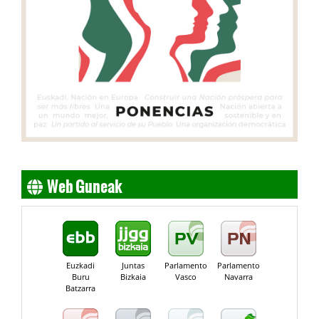
Web Guneak
Euzkadi
Juntas
Parlamento
Parlamento
Buru
Bizkaia
Vasco
Navarra
Batzarra