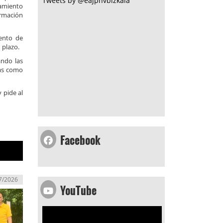
Tweets by @eajpnvbizkaia
tamiento
ormación
tento de
 plazo.
ando las
ias como
 pide al
Facebook
7/2026
YouTube