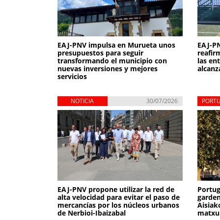
EAJ-PNV impulsa en Murueta unos
EAJ-PN
presupuestos para seguir
reafir
transformando el municipio con
las en
nuevas inversiones y mejores
alcanz
servicios
NOTICIA
30/07/2026
PORT
EAJ-PNV propone utilizar la red de
Portu
alta velocidad para evitar el paso de
garden
mercancías por los núcleos urbanos
Aisiak
de Nerbioi-Ibaizabal
matxu