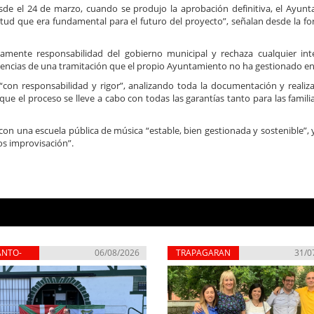
desde el 24 de marzo, cuando se produjo la aprobación definitiva, el Ayun
itud que era fundamental para el futuro del proyecto”, señalan desde la f
amente responsabilidad del gobierno municipal y rechaza cualquier in
uencias de una tramitación que el propio Ayuntamiento no ha gestionado en
 “con responsabilidad y rigor”, analizando toda la documentación y realiz
que el proceso se lleve a cabo con todas las garantías tanto para las famil
on una escuela pública de música “estable, bien gestionada y sostenible”, y
os improvisación”.
ANTO-
06/08/2026
TRAPAGARAN
31/0
RBENA