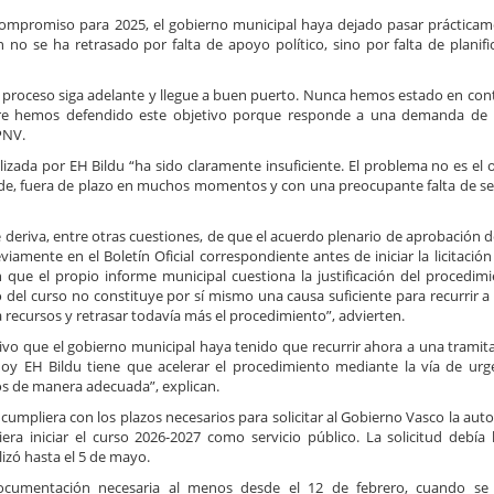
e compromiso para 2025, el gobierno municipal haya dejado pasar práctica
 no se ha retrasado por falta de apoyo político, sino por falta de planifi
proceso siga adelante y llegue a buen puerto. Nunca hemos estado en cont
iempre hemos defendido este objetivo porque responde a una demanda d
PNV.
izada por EH Bildu “ha sido claramente insuficiente. El problema no es el o
rde, fuera de plazo en muchos momentos y con una preocupante falta de s
 deriva, entre otras cuestiones, de que el acuerdo plenario de aprobación de
iamente en el Boletín Oficial correspondiente antes de iniciar la licitación
que el propio informe municipal cuestiona la justificación del procedim
o del curso no constituye por sí mismo una causa suficiente para recurrir a 
a recursos y retrasar todavía más el procedimiento”, advierten.
ativo que el gobierno municipal haya tenido que recurrir ahora a una tramit
 hoy EH Bildu tiene que acelerar el procedimiento mediante la vía de urg
s de manera adecuada”, explican.
mpliera con los plazos necesarios para solicitar al Gobierno Vasco la auto
ra iniciar el curso 2026-2027 como servicio público. La solicitud debía
lizó hasta el 5 de mayo.
cumentación necesaria al menos desde el 12 de febrero, cuando se