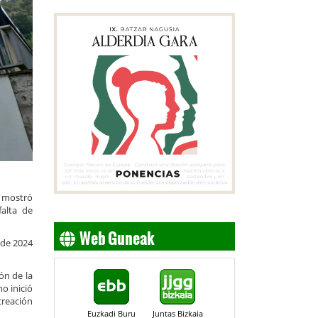
 mostró
alta de
Web Guneak
sde 2024
ón de la
o inició
creación
Euzkadi Buru
Juntas Bizkaia