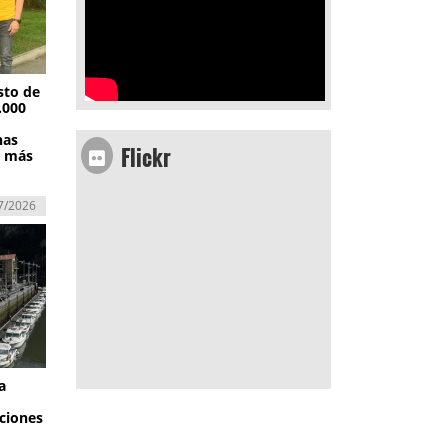
sto de
.000
Flickr
nas
n más
7/2026
a
ciones