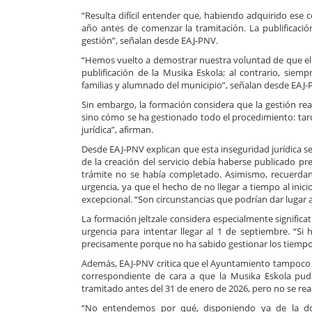
“Resulta difícil entender que, habiendo adquirido es
año antes de comenzar la tramitación. La publificación
gestión”, señalan desde EAJ-PNV.
“Hemos vuelto a demostrar nuestra voluntad de que el 
publificación de la Musika Eskola; al contrario, s
familias y alumnado del municipio”, señalan desde EAJ-
Sin embargo, la formación considera que la gestión real
sino cómo se ha gestionado todo el procedimiento: ta
jurídica”, afirman.
Desde EAJ-PNV explican que esta inseguridad jurídica se
de la creación del servicio debía haberse publicado prev
trámite no se había completado. Asimismo, recuerdan 
urgencia, ya que el hecho de no llegar a tiempo al inici
excepcional. “Son circunstancias que podrían dar lugar 
La formación jeltzale considera especialmente signific
urgencia para intentar llegar al 1 de septiembre. “Si
precisamente porque no ha sabido gestionar los tiempo
Además, EAJ-PNV critica que el Ayuntamiento tampoco cu
correspondiente de cara a que la Musika Eskola pudie
tramitado antes del 31 de enero de 2026, pero no se rea
“No entendemos por qué, disponiendo ya de la do