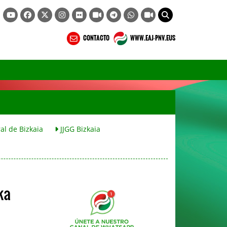
CONTACTO
WWW.EAJ-PNV.EUS
al de Bizkaia
JJGG Bizkaia
ka