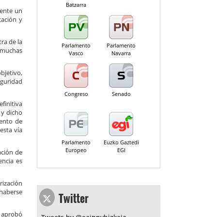
Batzarra
mente un
cación y
ra de la
Parlamento
Parlamento
e muchas
Vasco
Navarra
bjetivo,
eguridad
Congreso
Senado
finitiva
 y dicho
iento de
esta vía
Parlamento
Euzko Gaztedi
Europeo
EGI
ación de
encia es
rización
Twitter
 haberse
 aprobó