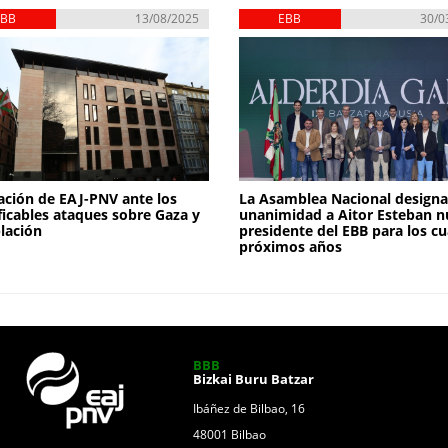
EBB
13/08/2025
EBB
30/0
ación de EAJ-PNV ante los
La Asamblea Nacional designa
ificables ataques sobre Gaza y
unanimidad a Aitor Esteban 
lación
presidente del EBB para los c
próximos años
BBB
Bizkai Buru Batzar
Ibáñez de Bilbao, 16
48001 Bilbao