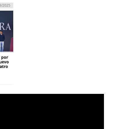
3/2025
 por
nuevo
uatro