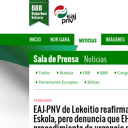
NOTICIAS
INICIO
NOR GARA
IMÁGENES
Sala de Prensa
Noticias
Todos
Bizkaia
EBB
BBB
Cong
Parlamento Europeo
Bilbao
15/06/2026
EAJ-PNV de Lekeitio reafirma
Eskola, pero denuncia que EH
procedimiento de urgencia po