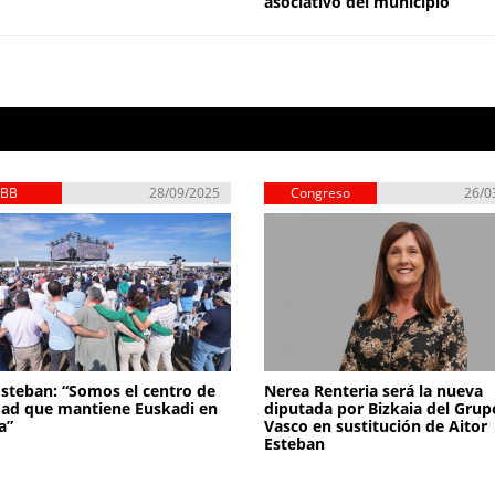
asociativo del municipio
EBB
28/09/2025
Congreso
26/0
Esteban: “Somos el centro de
Nerea Renteria será la nueva
ad que mantiene Euskadi en
diputada por Bizkaia del Grup
a”
Vasco en sustitución de Aitor
Esteban