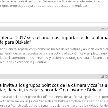
o Euzko Abertzaleak en Juntas Generales de Bizkaia saca adelante cinco
ciones propias y apoya otras tantas propuestas enmendadas
28/0
teria: “2017 será el año más importante de la últim
a para Bizkaia”
tado General repasa los 15 primeros meses de legislatura y anuncia en el pl
a general nuevas estrategias para crear actividad económica y empleo; cambi
os en la atención de las personas; y acciones estratégicas para el futuro de
io que se volcará con la juventud.
28/0
a invita a los grupos políticos de la cámara vizcaína a
tar, debatir, trabajar y acordar” en favor de Bizkaia
anscurso del primer pleno de Política General de la décima legislatura, el po
o Abertzaleak en las Juntas Generales de Bizkaia emplaza a los partidos de l
ón a ser “constructivos” para seguir trabajando en favor de la ciudadanía viz