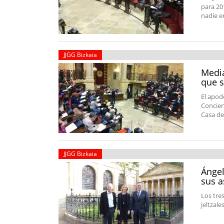
para 20
nadie e
JJGG Bizkaia
Media
que s
El apod
Concier
Casa de
JJGG Bizkaia
Ángel
sus a
Los tre
jeltzal