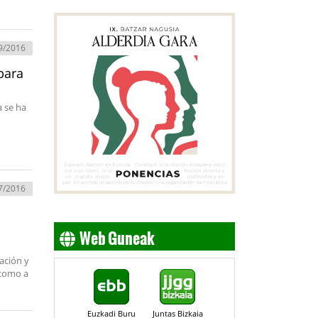
9/2016
para
a se ha
7/2016
Web Guneak
iación y
 como a
Euzkadi Buru
Juntas Bizkaia