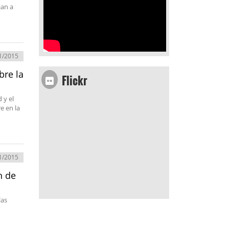
jan a
1/2015
Flickr
bre la
 y el
e en la
1/2015
n de
las