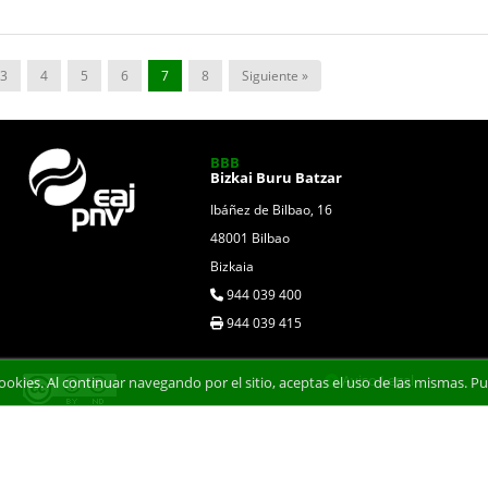
3
4
5
6
7
8
Siguiente »
BBB
Bizkai Buru Batzar
Ibáñez de Bilbao, 16
48001 Bilbao
Bizkaia
944 039 400
944 039 415
Aviso Legal
 cookies. Al continuar navegando por el sitio, aceptas el uso de las mismas.