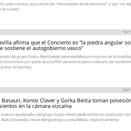
16, unas cuentas que cubren las “necesidades de las personas” y que “no de
n la cuneta”
18/1
villa afirma que el Concierto es “la piedra angular so
e sostiene el autogobierno vasco”
erado del grupo Euzko Abertzaleak reiteraladefensa e impulso de la foralidad
to Económico por parte de EAJ-PNV durante el pleno ordinario de noviembr
 Juntas de Gernika
18/1
 Basauri, Kontxi Claver y Gorka Beitia toman posesió
sientos en la cámara vizcaína
s nuevos apoderados del grupo Euzko Abertzaleak entran en sustitución de 
es Alaitz Etxeandia, Ibone Bengoetxea y Lorea Bilbao, respectivamente