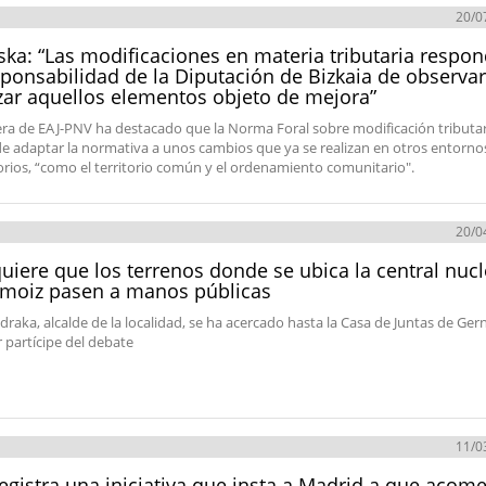
20/0
ska: “Las modificaciones en materia tributaria respo
sponsabilidad de la Diputación de Bizkaia de observar
zar aquellos elementos objeto de mejora”
era de EAJ-PNV ha destacado que la Norma Foral sobre modificación tributar
e adaptar la normativa a unos cambios que ya se realizan en otros entorno
orios, “como el territorio común y el ordenamiento comunitario".
20/0
uiere que los terrenos donde se ubica la central nucl
emoiz pasen a manos públicas
draka, alcalde de la localidad, se ha acercado hasta la Casa de Juntas de Ger
r partícipe del debate
11/0
egistra una iniciativa que insta a Madrid a que acome