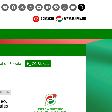
CONTACTO
WWW.EAJ-PNV.EUS
al de Bizkaia
JJGG Bizkaia
0/2016
leo,
ales