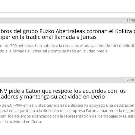
11/0
ros del grupo Euzko Abertzaleak coronan el Kolitza 
cipar en la tradicional llamada a Juntas
or de 700 personas han subido a la cima encartada y alrededor del mediodí
do a la llamada a Juntas tal y como se hacía en la Edad Media
27/0
NV pide a Eaton que respete los acuerdos con los
jadores y mantenga su actividad en Derio
o de EAJ-PNV en las Juntas Generales de Bizkaia ha apoyado una declaración
cional en la que insta a la dirección de la empresa Eaton a mantener la negoc
etar" los acuerdos alcanzados con la representación de los trabajadores, así
r la actividad en Derio.