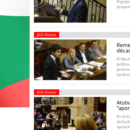
El grup
proposi
JJGG Bizkaia
Remen
décad
El Dipu
polític
profund
territor
JJGG Bizkaia
Atutx
“apor
En el tr
de Euzk
oposici