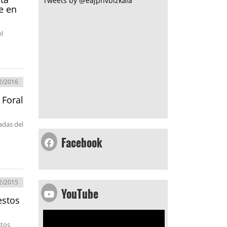
Tweets by @eajpnvbizkaia
e en
el
2/2016
 Foral
adas del
Facebook
2/2015
YouTube
estos
stos