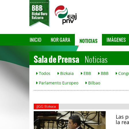
NOTICIAS
INICIO
NOR GARA
IMÁGENES
Sala de Prensa
Noticias
Todos
Bizkaia
EBB
BBB
Cong
Parlamento Europeo
Bilbao
JJGG Bizkaia
Las p
la re