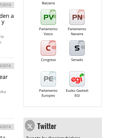
Batzarra
7/2016
nden a
 y
Parlamento
Parlamento
Vasco
Navarra
ia
s
Congreso
Senado
4/2016
ear
Parlamento
Euzko Gaztedi
nika
Europeo
EGI
Twitter
3/2016
ta