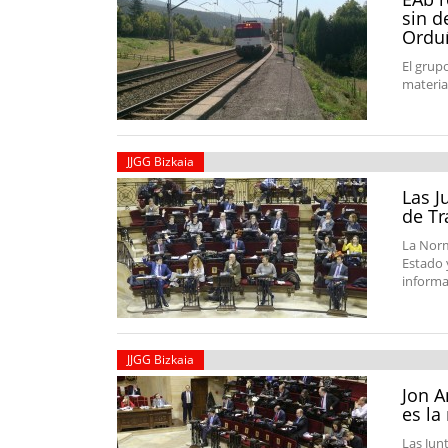
sin d
Ordu
El grup
material
JJGG Bizkaia
Las J
de Tr
La Norm
Estado y
informa
JJGG Bizkaia
Jon A
es la
Las Jun