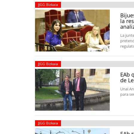
JJGG Bizkaia
Bijue
la re
anali
La junt
pretend
regulat
JJGG Bizkaia
EAb q
de L
Unai An
para se
JJGG Bizkaia
EAb r