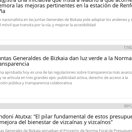
emora las mejoras pertinentes en la estación de Renf
ña
o nacionalista en las Juntas Generales de Bizkaia pide adaptar los andenes y 
 móvil que transita por la vía, y mejorar la accesibilidad
17/0
untas Generaldes de Bizkaia dan luz verde a la Norma
ansparencia
a aprobada hoy es una de las regulaciones sobre transparencia más avanz
 se articula en tres grandes ejes: publicidad activa, derecho de acceso a la
ción pública y transparencia colaborativa
30/1
ndoni Atutxa: “El pilar fundamental de estos presupu
 mejora del bienestar de vizcaínas y vizcaínos”
tas Generales de Bizkaia aprueban el Proyecto de Norma Foral de Presupue