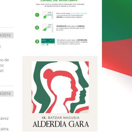
9/2016
a
eno de
os
 un
9/2016
rtavoz
a
caína.