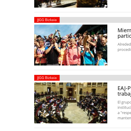
JJGG Bizkaia
Miemb
parti
Alreded
procedi
JJGG Bizkaia
EAJ-P
traba
El grup
institu
a "resp
mantene