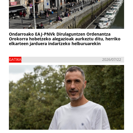
Ondarroako EAJ-PNVk Dirulaguntzen Ordenantza
Orokorra hobetzeko alegazioak aurkeztu ditu, herriko
elkarteen jarduera indartzeko helburuarekin
GATIKA
2026/07/22