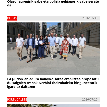
Olaso Jauregirik gabe eta polizia gehiagorik gabe geratu
da
BERRIA
2026/07/30
EAJ-PNVk abiadura handiko sarea erabiltzea proposatu
du salgaien trenak Nerbioi-Ibaizabaleko hiriguneetatik
igaro ez daitezen
PORTUGALETE
2026/07/29