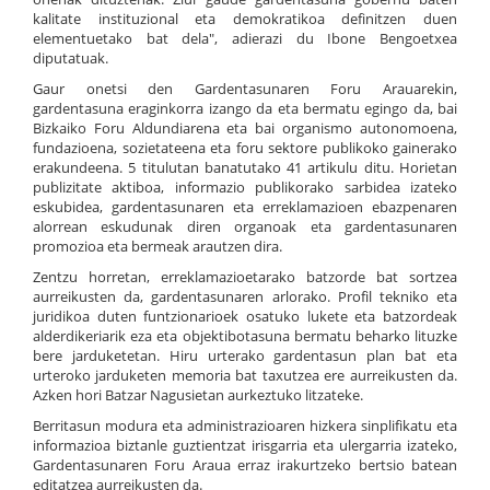
kalitate instituzional eta demokratikoa definitzen duen
elementuetako bat dela", adierazi du Ibone Bengoetxea
diputatuak.
Gaur onetsi den Gardentasunaren Foru Arauarekin,
gardentasuna eraginkorra izango da eta bermatu egingo da, bai
Bizkaiko Foru Aldundiarena eta bai organismo autonomoena,
fundazioena, sozietateena eta foru sektore publikoko gainerako
erakundeena. 5 titulutan banatutako 41 artikulu ditu. Horietan
publizitate aktiboa, informazio publikorako sarbidea izateko
eskubidea, gardentasunaren eta erreklamazioen ebazpenaren
alorrean eskudunak diren organoak eta gardentasunaren
promozioa eta bermeak arautzen dira.
Zentzu horretan, erreklamazioetarako batzorde bat sortzea
aurreikusten da, gardentasunaren arlorako. Profil tekniko eta
juridikoa duten funtzionarioek osatuko lukete eta batzordeak
alderdikeriarik eza eta objektibotasuna bermatu beharko lituzke
bere jarduketetan. Hiru urterako gardentasun plan bat eta
urteroko jarduketen memoria bat taxutzea ere aurreikusten da.
Azken hori Batzar Nagusietan aurkeztuko litzateke.
Berritasun modura eta administrazioaren hizkera sinplifikatu eta
informazioa biztanle guztientzat irisgarria eta ulergarria izateko,
Gardentasunaren Foru Araua erraz irakurtzeko bertsio batean
editatzea aurreikusten da.