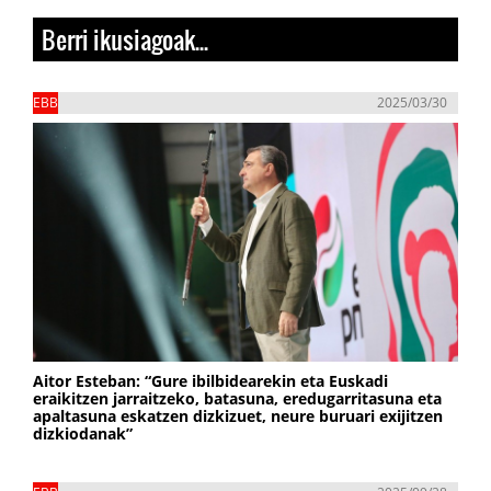
Berri ikusiagoak...
EBB
2025/03/30
Aitor Esteban: “Gure ibilbidearekin eta Euskadi
eraikitzen jarraitzeko, batasuna, eredugarritasuna eta
apaltasuna eskatzen dizkizuet, neure buruari exijitzen
dizkiodanak”