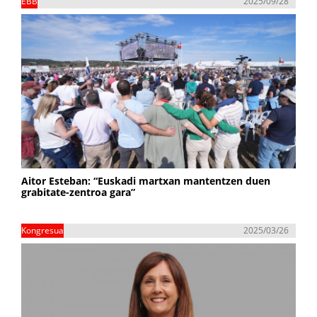
EBB
2025/09/28
Aitor Esteban: “Euskadi martxan mantentzen duen
grabitate-zentroa gara”
Kongresua
2025/03/26