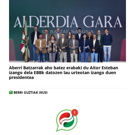
Aberri Batzarrak aho batez erabaki du Aitor Esteban
izango dela EBBk datozen lau urteotan izango duen
presidentea
BERRI GUZTIAK IKUSI