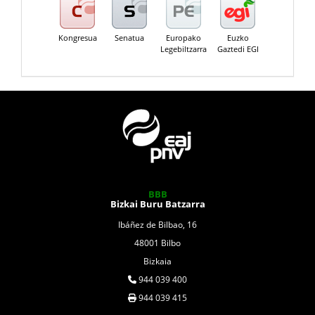
Kongresua
Senatua
Europako
Euzko
Legebiltzarra
Gaztedi EGI
BBB
Bizkai Buru Batzarra
Ibáñez de Bilbao, 16
48001 Bilbo
Bizkaia
944 039 400
944 039 415