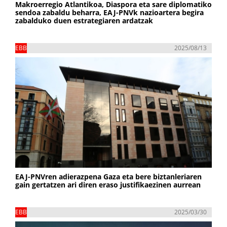
Makroerregio Atlantikoa, Diaspora eta sare diplomatiko
sendoa zabaldu beharra, EAJ-PNVk nazioartera begira
zabalduko duen estrategiaren ardatzak
EBB
2025/08/13
EAJ-PNVren adierazpena Gaza eta bere biztanleriaren
gain gertatzen ari diren eraso justifikaezinen aurrean
EBB
2025/03/30