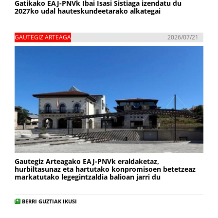
Gatikako EAJ-PNVk Ibai Isasi Sistiaga izendatu du
2027ko udal hauteskundeetarako alkategai
GAUTEGIZ ARTEAGA
2026/07/21
Gautegiz Arteagako EAJ-PNVk eraldaketaz,
hurbiltasunaz eta hartutako konpromisoen betetzeaz
markatutako legegintzaldia balioan jarri du
BERRI GUZTIAK IKUSI