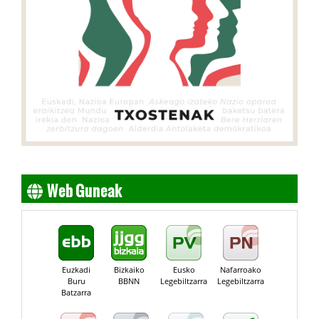
Web Guneak
Euzkadi
Bizkaiko
Eusko
Nafarroako
Buru
BBNN
Legebiltzarra
Legebiltzarra
Batzarra