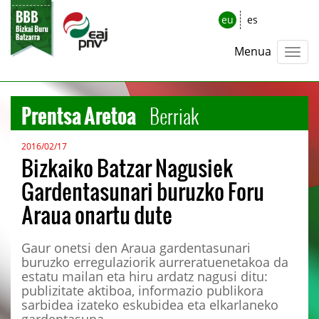
eu
es
Menua
Prentsa Aretoa
Berriak
2016/02/17
Bizkaiko Batzar Nagusiek
Gardentasunari buruzko Foru
Araua onartu dute
Gaur onetsi den Araua gardentasunari
buruzko erregulaziorik aurreratuenetakoa da
estatu mailan eta hiru ardatz nagusi ditu:
publizitate aktiboa, informazio publikora
sarbidea izateko eskubidea eta elkarlaneko