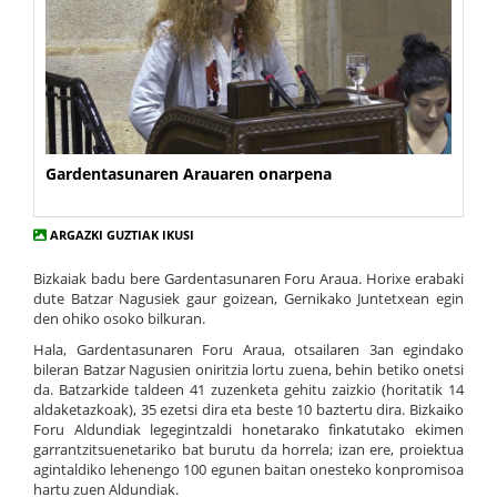
Gardentasunaren Arauaren onarpena
ARGAZKI GUZTIAK IKUSI
Bizkaiak badu bere Gardentasunaren Foru Araua. Horixe erabaki
dute Batzar Nagusiek gaur goizean, Gernikako Juntetxean egin
den ohiko osoko bilkuran.
Hala, Gardentasunaren Foru Araua, otsailaren 3an egindako
bileran Batzar Nagusien oniritzia lortu zuena, behin betiko onetsi
da. Batzarkide taldeen 41 zuzenketa gehitu zaizkio (horitatik 14
aldaketazkoak), 35 ezetsi dira eta beste 10 baztertu dira. Bizkaiko
Foru Aldundiak legegintzaldi honetarako finkatutako ekimen
garrantzitsuenetariko bat burutu da horrela; izan ere, proiektua
agintaldiko lehenengo 100 egunen baitan onesteko konpromisoa
hartu zuen Aldundiak.