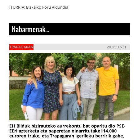
ITURRIA: Bizkaiko Foru Aldundia
Nabarmenak...
TRAPAGARAN
2026/07/31
EH Bilduk bizirauteko aurrekontu bat oparitu dio PSE-
EEri azterketa eta paperetan oinarritutako114.000
euroren truke, eta Trapagaran igerileku berririk gabe,