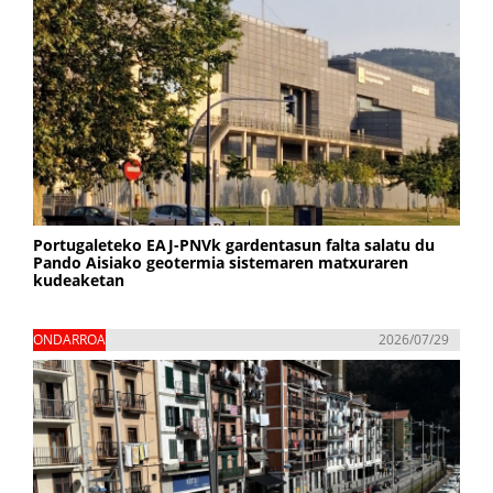
Portugaleteko EAJ-PNVk gardentasun falta salatu du
Pando Aisiako geotermia sistemaren matxuraren
kudeaketan
ONDARROA
2026/07/29