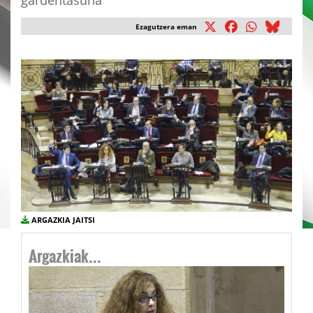
gardentasuna
Ezagutzera eman
ARGAZKIA JAITSI
Argazkiak...