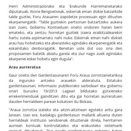
Herri Administraziorako eta Erakunde Harremanetarako
diputatuak, Ibone Bengoetxeak, eskerrak eman dizkie batzarkide
talde guztiei, Foru Arauaren izapidetze prozesuan egin dituzten
ekarpenengatik: "Talde guztiekin pertsonan batzartzeko aukera
izan zuen, Gobernu Kontseiluan onetsi ondoren haren berri
emateko, eta zentzu horretan guztiek izaera eraikitzailearekin
hartu zutela azpimarratu nahi nuke. Eskerrak eman nahi dizkiet
arau hau hobetzeko eta aberasteko egindako ekarpenengatik eta
eskainitako denboragatik. Benetan uste dut oso ona den
proposamen batetik abiatu garela eta ziur nago zuek egindako
ekarpenei esker hobetu egin dugula".
Arau aurreratua
Gaur onetsi den Gardentasunaren Foru Araua zorrotzenetarikoa
da inguruko antzeko arauekin alderatuta. Estatuko
gardentasunari, informazio publikorako sarbideari eta gobernu
onari buruzko 19/2013 Legean bildutako gutxieneko
errekerimenduak gainditzen ditu eta gai horretan aurreratuen
dauden herrialdeen parean kokatzen du Bizkaia.
"Araua zorrotza izateko eta aitzin-aitzinean egoteko aritu gara
lanean. Izan ere, badakigu gardentasun mailarik altuena duten
herrialdeak instituzio sendoenak dituztenak direla, herritarren
aurrean kontuak kontrolatzeko eta erakusteko sistemarik
onenak dituztenak. Ziur gaude gardentasuna gobernu baten