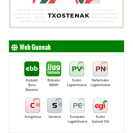
Web Guneak
Euzkadi
Bizkaiko
Eusko
Nafarroako
Buru
BBNN
Legebiltzarra
Legebiltzarra
Batzarra
Kongresua
Senatua
Europako
Euzko
Legebiltzarra
Gaztedi EGI