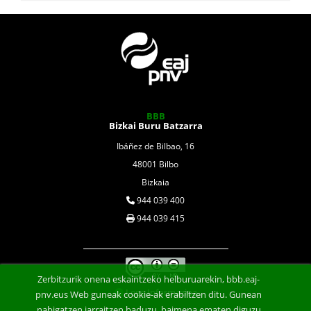
BBB
Bizkai Buru Batzarra
Ibáñez de Bilbao, 16
48001 Bilbo
Bizkaia
944 039 400
944 039 415
Zerbitzurik onena eskaintzeko helburuarekin, bbb.eaj-
Lege Informazioa
pnv.eus Web guneak cookie-ak erabiltzen ditu. Gunean
nabigatzen jarraitzen baduzu, baimena ematen diguzu