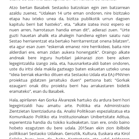
Atzo bertan Basabek Sestaoko batzokian egin zen batzarrean
azaldu zuenez, “Udalean 14 urte eman ondoren, nire bizitzako
etapa hau ixteko unea da, bizitza publikotik urrun dagoen
kapitulu berri bat hasteko”, eta, “alkate izatea inoiz espero ez
nuen arren, harrotasun handia eman dit”, adierazi zuen. “Urte
guzti hauetan ahalik eta ahalegin handiena egiten saiatu naiz
Sestao herriarentzat eta bertako herritarrentzat onena bilatzen”,
eta agur esan zuen “eskerrak emanez nire herrikideei, baita nire
alderdiari ere, eman zidan aukera honengatik”. Oraingo alkate
andreak bere inguru hurbilari jakinarazi zion bere azken
legegintzaldia izango zela, eta, hausnarketa-aldi baten ondoren,
uste du iritsi dela makila gazteago baten eskuetan uzteko unea
“ideia berriak ekarriko dituen eta Sestaoko Udala eta EAJ-PNVren
proiektua gidatzen jarraituko duen” pertsona bati; “Gorkak
ezaugarri onak ditu proiektu berri hau arrakastaren bidetik
eramateko”, esan du Basabek.
Hala, apirilaren 4an Gorka Álvarezek hartuko du ardura berri hori
legegintzaldi hau amaitu arte. Politika eta Administrazio
Zientzietan lizentziaduna da, Analisi Politikoan espezializatua eta
Komunikazio Politiko eta Instituzionalean Unibertsitate Aditua,
esperientzia handia du tokiko kudeaketan. Izan ere, ondo baino
hobeto ezagutzen du bere udala. 2015ean ekin zion ibilbide
politikoari Sestaoko Udalean. Geroztik, Kultura, Euskara eta Kirol