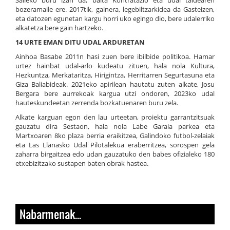
Saileko buru izan da, baita Kontratazio eta udal taldearen
bozeramaile ere. 2017tik, gainera, legebiltzarkidea da Gasteizen,
eta datozen egunetan kargu horri uko egingo dio, bere udalerriko
alkatetza bere gain hartzeko.
14 URTE EMAN DITU UDAL ARDURETAN
Ainhoa Basabe 2011n hasi zuen bere ibilbide politikoa. Hamar
urtez hainbat udal-arlo kudeatu zituen, hala nola Kultura,
Hezkuntza, Merkataritza, Hirigintza, Herritarren Segurtasuna eta
Giza Baliabideak. 2021eko apirilean hautatu zuten alkate, Josu
Bergara bere aurrekoak kargua utzi ondoren, 2023ko udal
hauteskundeetan zerrenda bozkatuenaren buru zela.
Alkate karguan egon den lau urteetan, proiektu garrantzitsuak
gauzatu dira Sestaon, hala nola Labe Garaia parkea eta
Martxoaren 8ko plaza berria eraikitzea, Galindoko futbol-zelaiak
eta Las Llanasko Udal Pilotalekua eraberritzea, sorospen gela
zaharra birgaitzea edo udan gauzatuko den babes ofizialeko 180
etxebizitzako sustapen baten obrak hastea.
Nabarmenak...