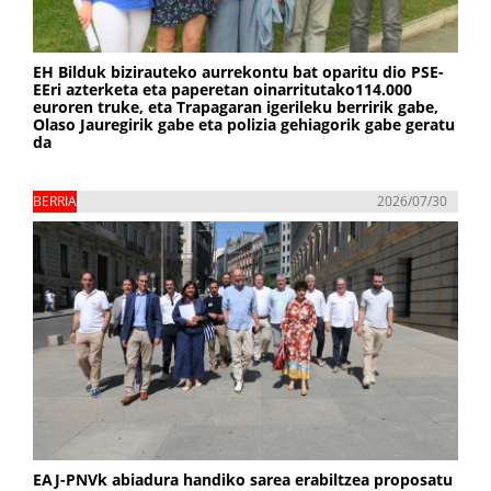
EH Bilduk bizirauteko aurrekontu bat oparitu dio PSE-
EEri azterketa eta paperetan oinarritutako114.000
euroren truke, eta Trapagaran igerileku berririk gabe,
Olaso Jauregirik gabe eta polizia gehiagorik gabe geratu
da
BERRIA
2026/07/30
EAJ-PNVk abiadura handiko sarea erabiltzea proposatu