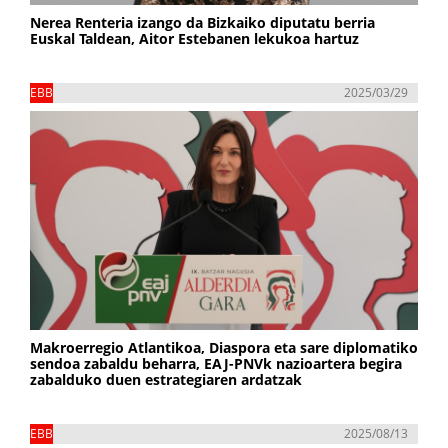
Nerea Renteria izango da Bizkaiko diputatu berria
Euskal Taldean, Aitor Estebanen lekukoa hartuz
EBB
2025/03/29
Makroerregio Atlantikoa, Diaspora eta sare diplomatiko
sendoa zabaldu beharra, EAJ-PNVk nazioartera begira
zabalduko duen estrategiaren ardatzak
EBB
2025/08/13