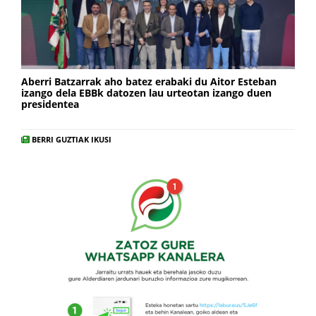
Aberri Batzarrak aho batez erabaki du Aitor Esteban
izango dela EBBk datozen lau urteotan izango duen
presidentea
BERRI GUZTIAK IKUSI