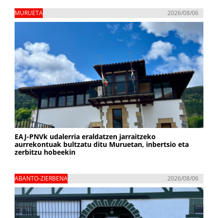
MURUETA
2026/08/06
EAJ-PNVk udalerria eraldatzen jarraitzeko
aurrekontuak bultzatu ditu Muruetan, inbertsio eta
zerbitzu hobeekin
ABANTO-ZIERBENA
2026/08/06