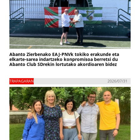
Abanto Zierbenako EAJ-PNVk tokiko erakunde eta
elkarte-sarea indartzeko konpromisoa berretsi du
Abanto Club SDrekin lortutako akordioaren bidez
TRAPAGARAN
2026/07/31