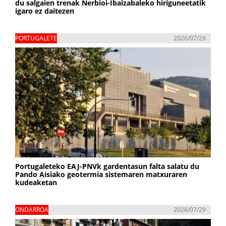
du salgaien trenak Nerbioi-Ibaizabaleko hiriguneetatik
igaro ez daitezen
PORTUGALETE
2026/07/29
Portugaleteko EAJ-PNVk gardentasun falta salatu du
Pando Aisiako geotermia sistemaren matxuraren
kudeaketan
ONDARROA
2026/07/29