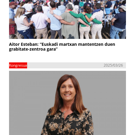
Aitor Esteban: “Euskadi martxan mantentzen duen
grabitate-zentroa gara”
Kongresua
2025/03/26