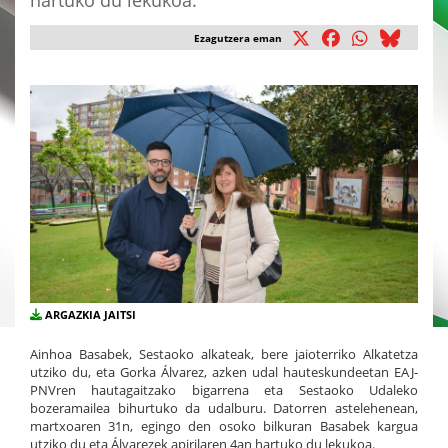
hartuko du lekukoa.
Ezagutzera eman
ARGAZKIA JAITSI
Ainhoa Basabek, Sestaoko alkateak, bere jaioterriko Alkatetza
utziko du, eta Gorka Álvarez, azken udal hauteskundeetan EAJ-
PNVren hautagaitzako bigarrena eta Sestaoko Udaleko
bozeramailea bihurtuko da udalburu. Datorren astelehenean,
martxoaren 31n, egingo den osoko bilkuran Basabek kargua
utziko du eta Álvarezek apirilaren 4an hartuko du lekukoa.