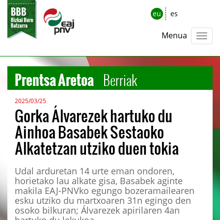
eu
es
Menua
Prentsa Aretoa
Berriak
2025/03/25
Gorka Álvarezek hartuko du
Ainhoa Basabek Sestaoko
Alkatetzan utziko duen tokia
Udal arduretan 14 urte eman ondoren,
horietako lau alkate gisa, Basabek aginte
makila EAJ-PNVko egungo bozeramailearen
esku utziko du martxoaren 31n egingo den
osoko bilkuran; Álvarezek apirilaren 4an