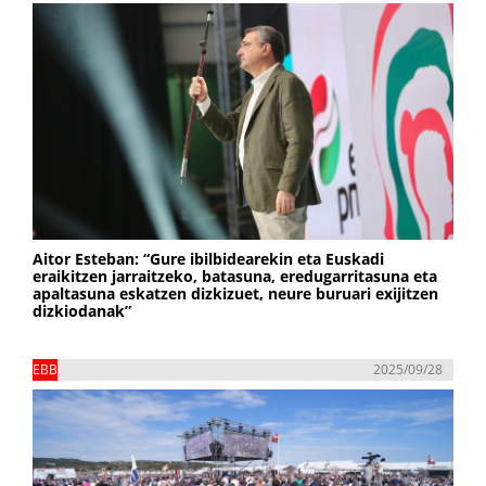
Aitor Esteban: “Gure ibilbidearekin eta Euskadi
eraikitzen jarraitzeko, batasuna, eredugarritasuna eta
apaltasuna eskatzen dizkizuet, neure buruari exijitzen
dizkiodanak”
EBB
2025/09/28