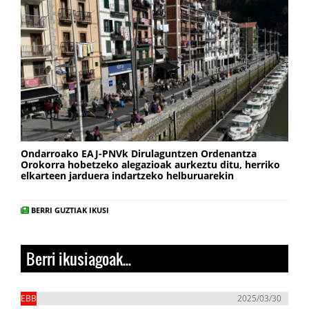
Ondarroako EAJ-PNVk Dirulaguntzen Ordenantza
Orokorra hobetzeko alegazioak aurkeztu ditu, herriko
elkarteen jarduera indartzeko helburuarekin
BERRI GUZTIAK IKUSI
Berri ikusiagoak...
EBB
2025/03/30