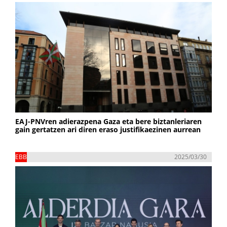
EAJ-PNVren adierazpena Gaza eta bere biztanleriaren
gain gertatzen ari diren eraso justifikaezinen aurrean
EBB
2025/03/30