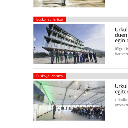
Eusko Jaurlaritza
Urkul
duen 
egin 
Iñigo U
hartzen
Eusko Jaurlaritza
Urkul
egite
Urkullu
proiekt