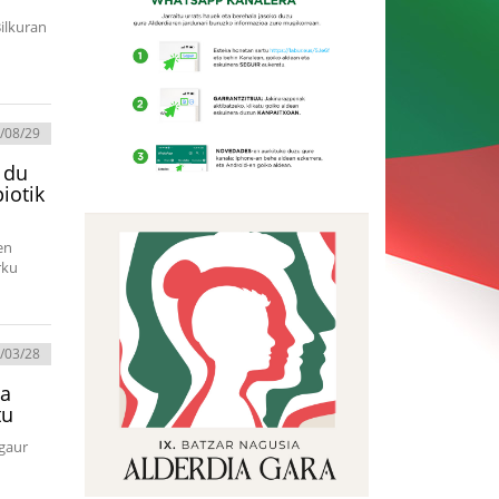
ilkuran
/08/29
o du
iotik
en
rku
/03/28
ta
tu
 gaur