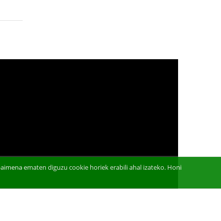
aimena ematen diguzu cookie horiek erabili ahal izateko. Honi