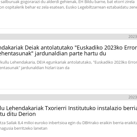
sailburuak gogorarazi du alderdi gehienak, EH Bildu barne, bat etorri zirela
n ospitalerik behar ez zela esatean, Eusko Legebiltzarrean eztabaidatu zen
2023
dakariak Deiak antolatutako "Euskadiko 2023ko Erro
ehentasunak" jardunaldian parte hartu du
rkullu Lehendakaria, DEIA egunkariak antolatutako, "Euskadiko 2023ko Err
entasunak" jardunaldian hizlari izan da
2023
lu Lehendakariak Txorierri Institutuko instalazio berri
atu ditu Derion
za Sailak 8,4 milioi euroko inbertsioa egin du DBHrako eraikin berria eraikit
 nagusia berritzeko lanetan