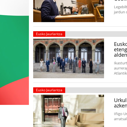
Legebil
jardun 
Eusko Jaurlaritza
Eusko
eteng
alde
Ikastur
aurrera
Atlanti
Eusko Jaurlaritza
Urkul
azken
Iñigo U
arratsa