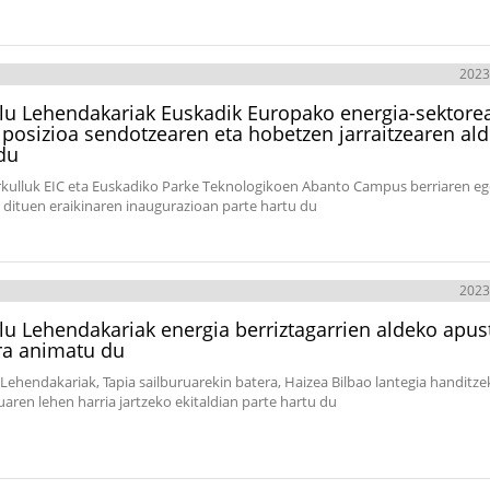
2023
lu Lehendakariak Euskadik Europako energia-sektore
posizioa sendotzearen eta hobetzen jarraitzearen al
du
rkulluk EIC eta Euskadiko Parke Teknologikoen Abanto Campus berriaren eg
 dituen eraikinaren inaugurazioan parte hartu du
2023
lu Lehendakariak energia berriztagarrien aldeko apus
ra animatu du
 Lehendakariak, Tapia sailburuarekin batera, Haizea Bilbao lantegia handitz
uaren lehen harria jartzeko ekitaldian parte hartu du