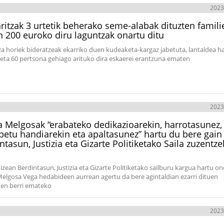
2023
aritzak 3 urtetik beherako seme-alabak dituzten famili
n 200 euroko diru laguntzak onartu ditu
a horiek bideratzeak ekarriko duen kudeaketa-kargaz jabetuta, lantaldea h
 eta 60 pertsona gehiago arituko dira eskaerei erantzuna ematen
2023
 Melgosak “erabateko dedikazioarekin, harrotasunez,
petu handiarekin eta apaltasunez” hartu du bere gain
ntasun, Justizia eta Gizarte Politiketako Saila zuzentz
izean Berdintasun, Justizia eta Gizarte Politiketako sailburu kargua hartu o
elgosa Vega hedabideen aurrean agertu da bere agintaldian ezarri dituen
en berri emateko
2023