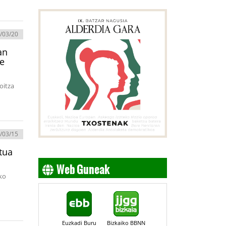
/03/20
an
de
oitza
/03/15
tua
Web Guneak
eko
Euzkadi Buru
Bizkaiko BBNN