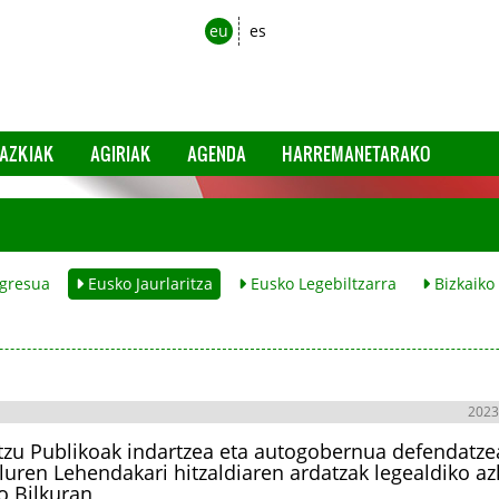
eu
es
AZKIAK
AGIRIAK
AGENDA
HARREMANETARAKO
gresua
Eusko Jaurlaritza
Eusko Legebiltzarra
Bizkaiko
2023
tzu Publikoak indartzea eta autogobernua defendatze
luren Lehendakari hitzaldiaren ardatzak legealdiko a
o Bilkuran