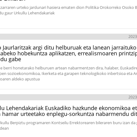
tzarraren urteko jardunari hasiera ematen dion Politika Orokorreko Osoko B
du gaur Urkullu Lehendakariak
2023
 Jaurlaritzak argi ditu helburuak eta lanean jarraituk
abeko hobekuntza aplikatzen, errealismoaren printzip
ndu gabe
te berri honetarako helburuen artean nabarmentzen dira, halaber, Euskadir
pen sozioekonomikoa, Ikerketa eta garapen teknologikoko inbertsioa eta A
koaren aldeko apustua
2023
lu Lehendakariak Euskadiko hazkunde ekonomikoa e
 hamar urteetako enplegu-sorkuntza nabarmendu di
rkullu Berpiztu programaren Kontseilu Errektorearen bileraren buru izan da
ldean