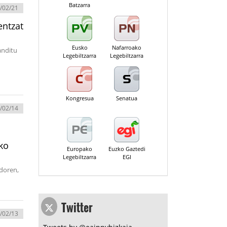
Batzarra
/02/21
entzat
Eusko
Nafarroako
anditu
Legebiltzarra
Legebiltzarra
Kongresua
Senatua
/02/14
eko
Europako
Euzko Gaztedi
Legebiltzarra
EGI
ndoren,
Twitter
/02/13