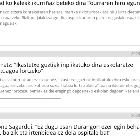
diko kaleak ikurriñaz beteko dira Tourraren hiru egu
neko atzera kontaketaren hasiera, martxa zikloturistak eta hiru lurraldeeta
n ospatzeko Bizitour jaiak izango dira ospakizunaren plater nagusiak ospaki
i nagusiak
2023
rratz: "Ikastetxe guztiak inplikatuko dira eskolaratze
tuagoa lortzeko"
za sailburuak adierazi duenez, “Ikastetxe guztiak inplikatuko dira eskolarat
agoa lortzeko, are kohesio sozial hobea lortze aldera”, baina ildo beretik go
duenez “prozesu berriak ez die eragingo dagoeneko eskolan dagoen ikasleriar
_________________________________
2023
ne Sagardui: “Ez dugu esan Durangon ezer egin beha
, baizik eta irtenbidea ez dela ospitale bat”