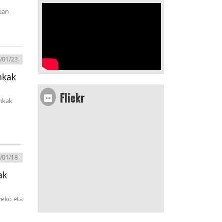
ean
/01/23
nkak
Flickr
onkak
/01/18
ak
zeko eta