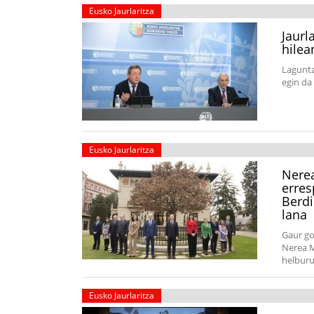
Eusko Jaurlaritza
Jaurl
hilea
Laguntz
egin da
Eusko Jaurlaritza
Nerea
erres
Berdi
lana
Gaur go
Nerea M
helburu
Eusko Jaurlaritza