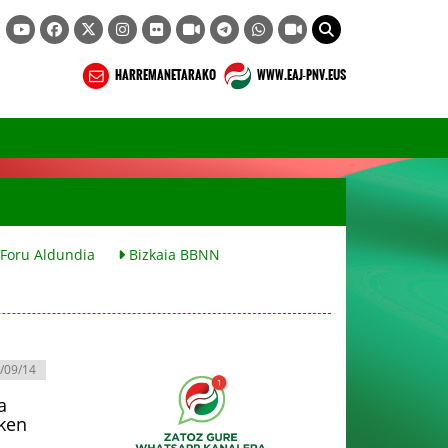
HARREMANETARAKO
WWW.EAJ-PNV.EUS
 Foru Aldundia
Bizkaia BBNN
/09/14
a
zken