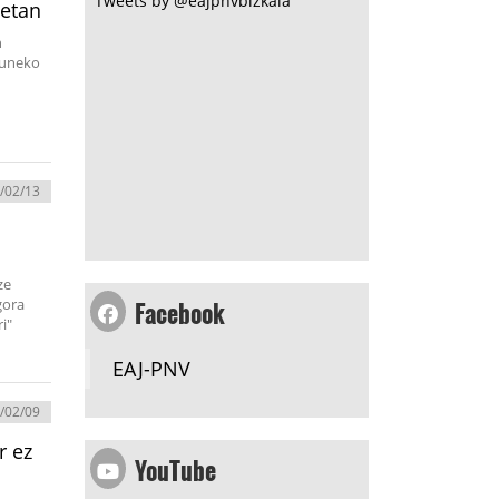
Tweets by @eajpnvbizkaia
netan
n
zuneko
/02/13
ze
Facebook
gora
i"
EAJ-PNV
/02/09
r ez
YouTube