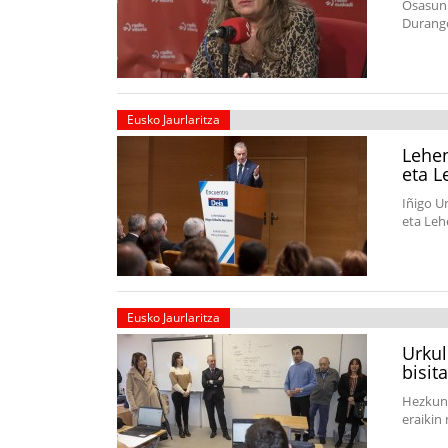
Osasun 
Durango
Eusko Jaurlaritza
Lehen
eta L
Iñigo U
eta Leh
Eusko Jaurlaritza
Urkul
bisit
Hezkunt
eraikin