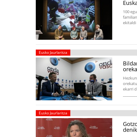
Euska
100 egu
familia
ekitald
Eusko Jaurlaritza
Bilda
oreka
Hezkunt
orekatu
ekarri 
_______
Eusko Jaurlaritza
Gotzo
denik