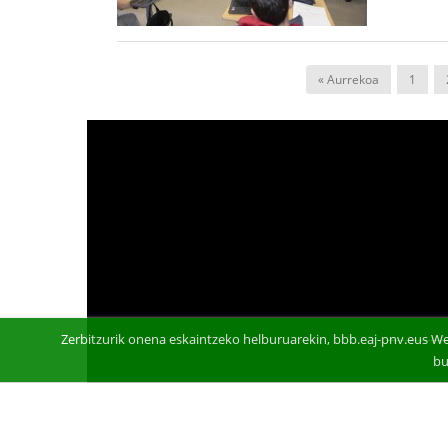
« Aurrekoa
1
Zerbitzurik onena eskaintzeko helburuarekin, bbb.eaj-pnv.eus We
bu