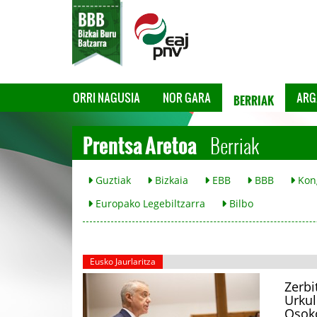
BERRIAK
ORRI NAGUSIA
NOR GARA
ARG
Prentsa Aretoa
Berriak
Guztiak
Bizkaia
EBB
BBB
Kon
Europako Legebiltzarra
Bilbo
Eusko Jaurlaritza
Zerbi
Urkul
Osok