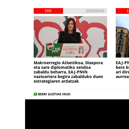
EBB
2025/03/29
Makroerregio Atlantikoa, Diaspora
EAJ-PN
eta sare diplomatiko sendoa
bere b
zabaldu beharra, EAJ-PNVk
ari di
nazioartera begira zabalduko duen
aurre
estrategiaren ardatzak
BERRI GUZTIAK IKUSI