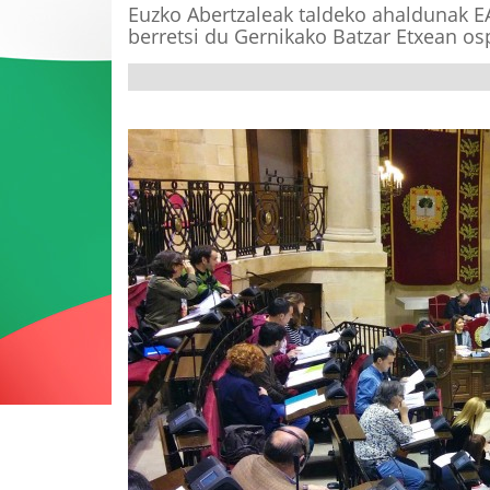
Euzko Abertzaleak taldeko ahaldunak E
berretsi du Gernikako Batzar Etxean o