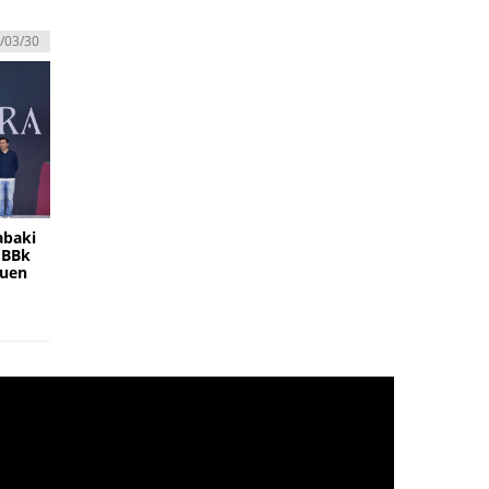
/03/30
abaki
EBBk
duen