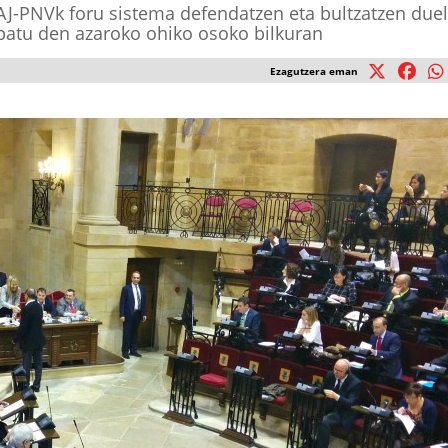
AJ-PNVk foru sistema defendatzen eta bultzatzen due
spatu den azaroko ohiko osoko bilkuran
Ezagutzera eman