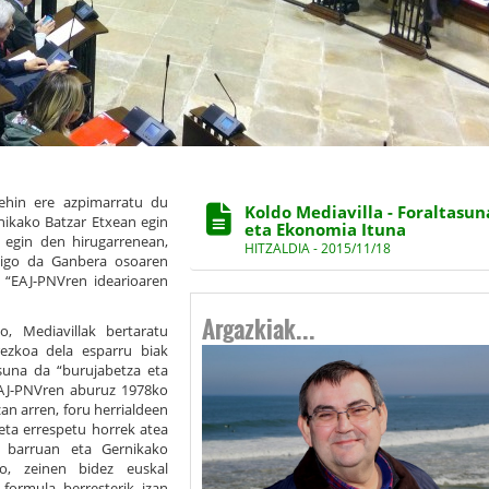
behin ere azpimarratu du
Koldo Mediavilla - Foraltasun
nikako Batzar Etxean egin
eta Ekonomia Ituna
 egin den hirugarrenean,
HITZALDIA - 2015/11/18
ra igo da Ganbera osoaren
 “EAJ-PNVren idearioaren
Argazkiak...
o, Mediavillak bertaratu
rezkoa dela esparru biak
suna da “burujabetza eta
 EAJ-PNVren aburuz 1978ko
an arren, foru herrialdeen
 eta errespetu horrek atea
o barruan eta Gernikako
o, zeinen bidez euskal
 formula berresterik izan