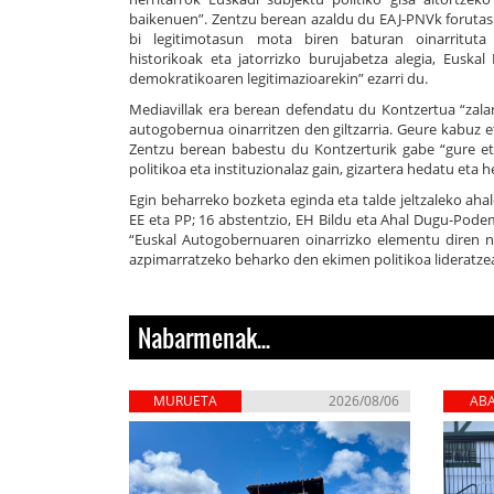
baikenuen”. Zentzu berean azaldu du EAJ-PNVk forutas
bi legitimotasun mota biren baturan oinarrituta
historikoak eta jatorrizko burujabetza alegia, Euska
demokratikoaren legitimazioarekin” ezarri du.
Mediavillak era berean defendatu du Kontzertua “zalan
autogobernua oinarritzen den giltzarria. Geure kabuz e
Zentzu berean babestu du Kontzerturik gabe “gure eto
politikoa eta instituzionalaz gain, gizartera hedatu eta 
Egin beharreko bozketa eginda eta talde jeltzaleko aha
EE eta PP; 16 abstentzio, EH Bildu eta Ahal Dugu-Podem
“Euskal Autogobernuaren oinarrizko elementu diren ne
azpimarratzeko beharko den ekimen politikoa lideratzea
Nabarmenak...
MURUETA
2026/08/06
AB
ZIE