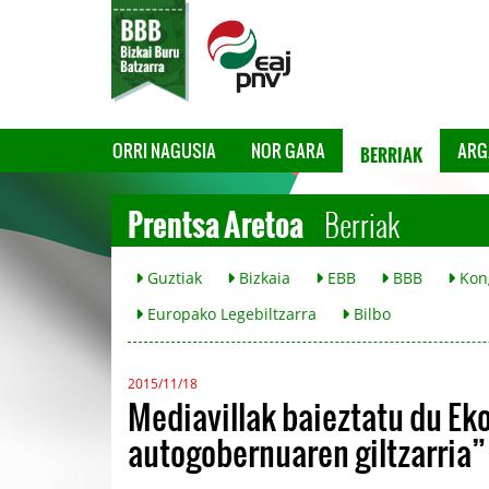
BERRIAK
ORRI NAGUSIA
NOR GARA
ARG
Prentsa Aretoa
Berriak
Guztiak
Bizkaia
EBB
BBB
Kon
Europako Legebiltzarra
Bilbo
2015/11/18
Mediavillak baieztatu du Ek
autogobernuaren giltzarria”