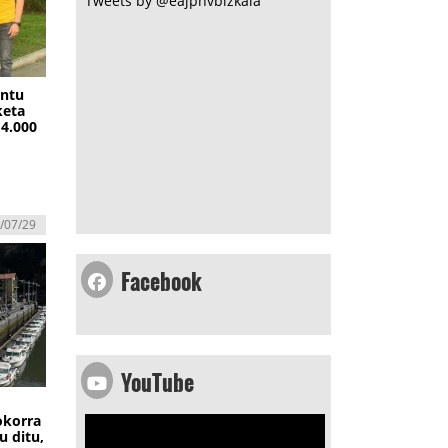
Tweets by @eajpnvbizkaia
ontu
keta
14.000
/07/29
Facebook
YouTube
okorra
u ditu,