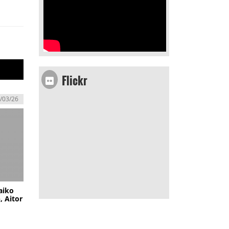
Flickr
/03/26
aiko
, Aitor