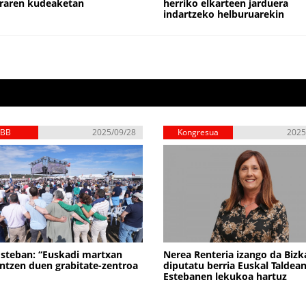
raren kudeaketan
herriko elkarteen jarduera
indartzeko helburuarekin
EBB
2025/09/28
Kongresua
2025
Esteban: “Euskadi martxan
Nerea Renteria izango da Bizk
tzen duen grabitate-zentroa
diputatu berria Euskal Taldean
Estebanen lekukoa hartuz