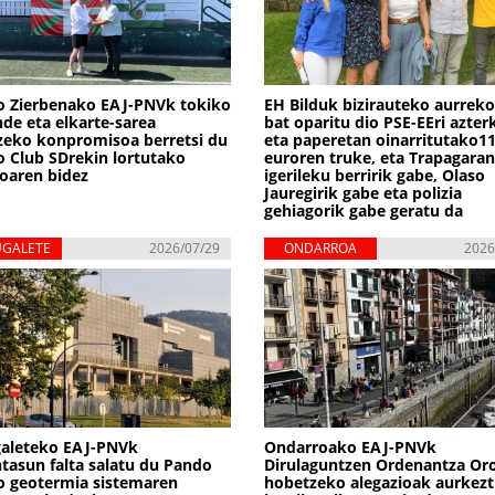
o Zierbenako EAJ-PNVk tokiko
EH Bilduk bizirauteko aurrek
de eta elkarte-sarea
bat oparitu dio PSE-EEri azter
zeko konpromisoa berretsi du
eta paperetan oinarritutako1
 Club SDrekin lortutako
euroren truke, eta Trapagaran
oaren bidez
igerileku berririk gabe, Olaso
Jauregirik gabe eta polizia
gehiagorik gabe geratu da
UGALETE
2026/07/29
ONDARROA
2026
galeteko EAJ-PNVk
Ondarroako EAJ-PNVk
tasun falta salatu du Pando
Dirulaguntzen Ordenantza Or
o geotermia sistemaren
hobetzeko alegazioak aurkezt