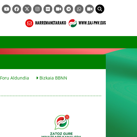
HARREMANETARAKO
WWW.EAJ-PNV.EUS
 Foru Aldundia
Bizkaia BBNN