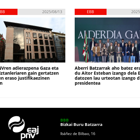
EBB
2025/08/13
EBB
2025
Vren adierazpena Gaza eta
Aberri Batzarrak aho batez er
iztanleriaren gain gertatzen
du Aitor Esteban izango dela 
ren eraso justifikaezinen
datozen lau urteotan izango 
an
presidentea
BBB
Bizkai Buru Batzarra
Ibáñez de Bilbao, 16