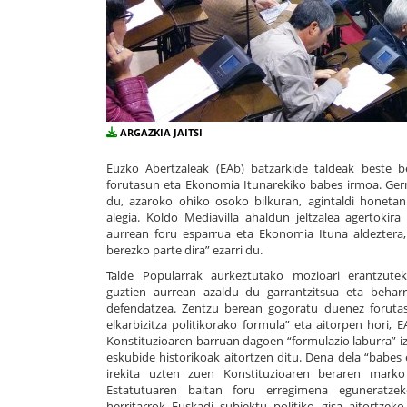
ARGAZKIA JAITSI
Euzko Abertzaleak (EAb) batzarkide taldeak beste 
forutasun eta Ekonomia Itunarekiko babes irmoa. Ger
du, azaroko ohiko osoko bilkuran, agintaldi honetan
alegia. Koldo Mediavilla ahaldun jeltzalea agertoki
aurrean foru esparrua eta Ekonomia Ituna aldeztera,
berezko parte dira” ezarri du.
Talde Popularrak aurkeztutako mozioari erantzutek
guztien aurrean azaldu du garrantzitsua eta behar
defendatzea. Zentzu berean gogoratu duenez foruta
elkarbizitza politikorako formula” eta aitorpen hori,
Konstituzioaren barruan dagoen “formulazio laburra” iz
eskubide historikoak aitortzen ditu. Dena dela “babes
irekita uzten zuen Konstituzioaren beraren mark
Estatutuaren baitan foru erregimena eguneratzek
herritarrok Euskadi subjektu politiko gisa aitortzeko