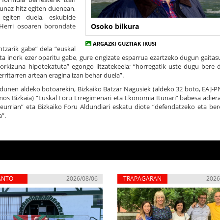
unaz hitz egiten duenean,
 egiten duela, eskubide
Osoko bilkura
l Herri osoaren borondate
ARGAZKI GUZTIAK IKUSI
tzarik gabe” dela “euskal
ta inork ezer oparitu gabe, gure ongizate esparrua ezartzeko dugun gaitas
rkizuna hipotekatuta” egongo litzatekeela; “horregatik uste dugu bere 
herritarren artean eragina izan behar duela”.
ldunen aldeko botoarekin, Bizkaiko Batzar Nagusiek (aldeko 32 boto, EAJ-P
os Bizkaia) “Euskal Foru Erregimenari eta Ekonomia Itunari” babesa adiera
urrian” eta Bizkaiko Foru Aldundiari eskatu diote “defendatzeko eta ber
”.
ANTO-
2026/08/06
TRAPAGARAN
2026
RBENA