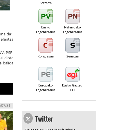
Batzarra
Eusko
Nafarroako
Legebiltzarra
Legebiltzarra
una da”.
defentsa
NV, PSE-
Kongresua
Senatua
zi diote
e balioa
Europako
Euzko Gaztedi
Legebiltzarra
EGI
/07/31
Twitter