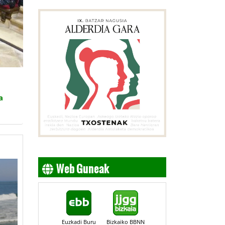
a
Web Guneak
Euzkadi Buru
Bizkaiko BBNN