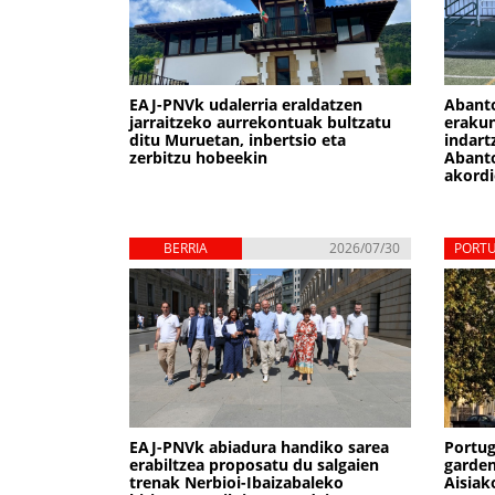
EAJ-PNVk udalerria eraldatzen
Abant
jarraitzeko aurrekontuak bultzatu
erakun
ditu Muruetan, inbertsio eta
indart
zerbitzu hobeekin
Abanto
akordi
BERRIA
2026/07/30
PORT
EAJ-PNVk abiadura handiko sarea
Portu
erabiltzea proposatu du salgaien
garden
trenak Nerbioi-Ibaizabaleko
Aisiak