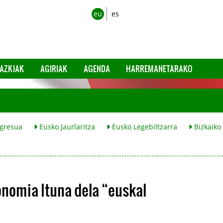
eu
es
AZKIAK
AGIRIAK
AGENDA
HARREMANETARAKO
gresua
Eusko Jaurlaritza
Eusko Legebiltzarra
Bizkaiko
onomia Ituna dela “euskal