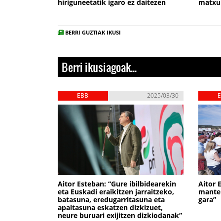
hiriguneetatik igaro ez daitezen
matxu
BERRI GUZTIAK IKUSI
Berri ikusiagoak...
EBB
2025/03/30
Aitor Esteban: “Gure ibilbidearekin
Aitor 
eta Euskadi eraikitzen jarraitzeko,
manten
batasuna, eredugarritasuna eta
gara”
apaltasuna eskatzen dizkizuet,
neure buruari exijitzen dizkiodanak”