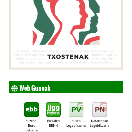
Web Guneak
Euzkadi
Bizkaiko
Eusko
Nafarroako
Buru
BBNN
Legebiltzarra
Legebiltzarra
Batzarra