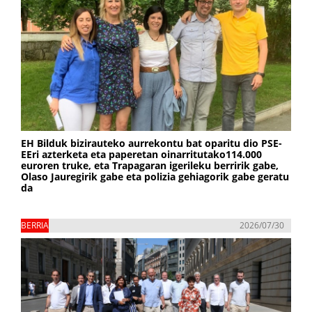
EH Bilduk bizirauteko aurrekontu bat oparitu dio PSE-
EEri azterketa eta paperetan oinarritutako114.000
euroren truke, eta Trapagaran igerileku berririk gabe,
Olaso Jauregirik gabe eta polizia gehiagorik gabe geratu
da
BERRIA
2026/07/30