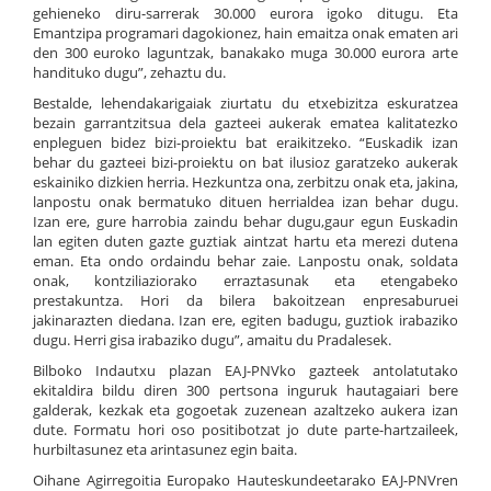
gehieneko diru-sarrerak 30.000 eurora igoko ditugu. Eta
Emantzipa programari dagokionez, hain emaitza onak ematen ari
den 300 euroko laguntzak, banakako muga 30.000 eurora arte
handituko dugu”, zehaztu du.
Bestalde, lehendakarigaiak ziurtatu du etxebizitza eskuratzea
bezain garrantzitsua dela gazteei aukerak ematea kalitatezko
enpleguen bidez bizi-proiektu bat eraikitzeko. “Euskadik izan
behar du gazteei bizi-proiektu on bat ilusioz garatzeko aukerak
eskainiko dizkien herria. Hezkuntza ona, zerbitzu onak eta, jakina,
lanpostu onak bermatuko dituen herrialdea izan behar dugu.
Izan ere, gure harrobia zaindu behar dugu,gaur egun Euskadin
lan egiten duten gazte guztiak aintzat hartu eta merezi dutena
eman. Eta ondo ordaindu behar zaie. Lanpostu onak, soldata
onak, kontziliaziorako erraztasunak eta etengabeko
prestakuntza. Hori da bilera bakoitzean enpresaburuei
jakinarazten diedana. Izan ere, egiten badugu, guztiok irabaziko
dugu. Herri gisa irabaziko dugu”, amaitu du Pradalesek.
Bilboko Indautxu plazan EAJ-PNVko gazteek antolatutako
ekitaldira bildu diren 300 pertsona inguruk hautagaiari bere
galderak, kezkak eta gogoetak zuzenean azaltzeko aukera izan
dute. Formatu hori oso positibotzat jo dute parte-hartzaileek,
hurbiltasunez eta arintasunez egin baita.
Oihane Agirregoitia Europako Hauteskundeetarako EAJ-PNVren