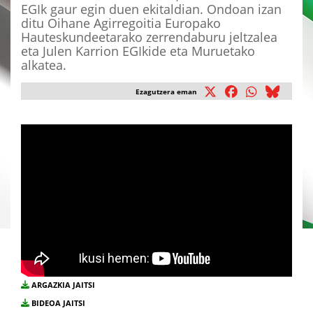
EGIk gaur egin duen ekitaldian. Ondoan izan
ditu Oihane Agirregoitia Europako
Hauteskundeetarako zerrendaburu jeltzalea
eta Julen Karrion EGIkide eta Muruetako
alkatea.
Ezagutzera eman
ARGAZKIA JAITSI
BIDEOA JAITSI