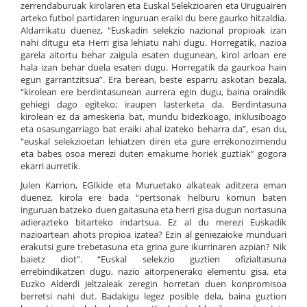
zerrendaburuak kirolaren eta Euskal Selekzioaren eta Uruguairen
arteko futbol partidaren inguruan eraiki du bere gaurko hitzaldia.
Aldarrikatu duenez, “Euskadin selekzio nazional propioak izan
nahi ditugu eta Herri gisa lehiatu nahi dugu. Horregatik, nazioa
garela aitortu behar zaigula esaten dugunean, kirol arloan ere
hala izan behar duela esaten dugu. Horregatik da gaurkoa hain
egun garrantzitsua”. Era berean, beste esparru askotan bezala,
“kirolean ere berdintasunean aurrera egin dugu, baina oraindik
gehiegi dago egiteko; iraupen lasterketa da. Berdintasuna
kirolean ez da ameskeria bat, mundu bidezkoago, inklusiboago
eta osasungarriago bat eraiki ahal izateko beharra da”, esan du,
“euskal selekzioetan lehiatzen diren eta gure errekonozimendu
eta babes osoa merezi duten emakume horiek guztiak” gogora
ekarri aurretik.
Julen Karrion, EGIkide eta Muruetako alkateak aditzera eman
duenez, kirola ere bada “pertsonak helburu komun baten
inguruan batzeko duen gaitasuna eta herri gisa dugun nortasuna
adierazteko bitarteko indartsua. Ez al du merezi Euskadik
nazioartean ahots propioa izatea? Ezin al geniezaioke munduari
erakutsi gure trebetasuna eta grina gure ikurrinaren azpian? Nik
baietz diot”. “Euskal selekzio guztien ofizialtasuna
errebindikatzen dugu, nazio aitorpenerako elementu gisa, eta
Euzko Alderdi Jeltzaleak zeregin horretan duen konpromisoa
berretsi nahi dut. Badakigu legez posible dela, baina guztion