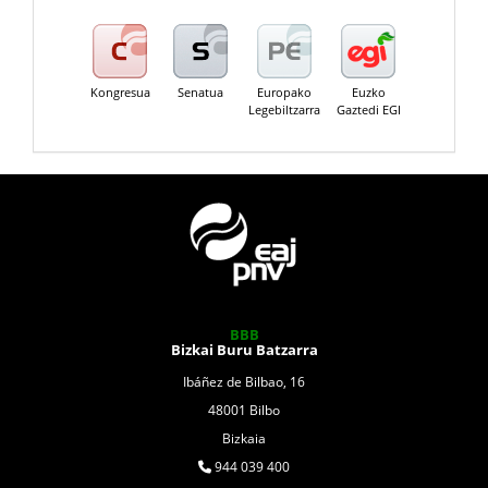
Kongresua
Senatua
Europako
Euzko
Legebiltzarra
Gaztedi EGI
BBB
Bizkai Buru Batzarra
Ibáñez de Bilbao, 16
48001 Bilbo
Bizkaia
944 039 400