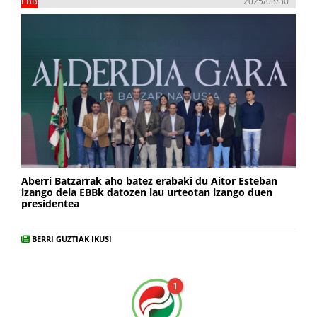
EBB
2025/03/30
Aberri Batzarrak aho batez erabaki du Aitor Esteban
izango dela EBBk datozen lau urteotan izango duen
presidentea
BERRI GUZTIAK IKUSI