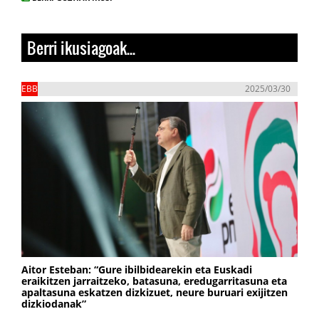
Berri ikusiagoak...
EBB
2025/03/30
Aitor Esteban: “Gure ibilbidearekin eta Euskadi
eraikitzen jarraitzeko, batasuna, eredugarritasuna eta
apaltasuna eskatzen dizkizuet, neure buruari exijitzen
dizkiodanak”