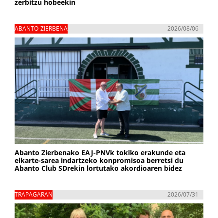
zerbitzu hobeekin
ABANTO-ZIERBENA
2026/08/06
Abanto Zierbenako EAJ-PNVk tokiko erakunde eta
elkarte-sarea indartzeko konpromisoa berretsi du
Abanto Club SDrekin lortutako akordioaren bidez
TRAPAGARAN
2026/07/31