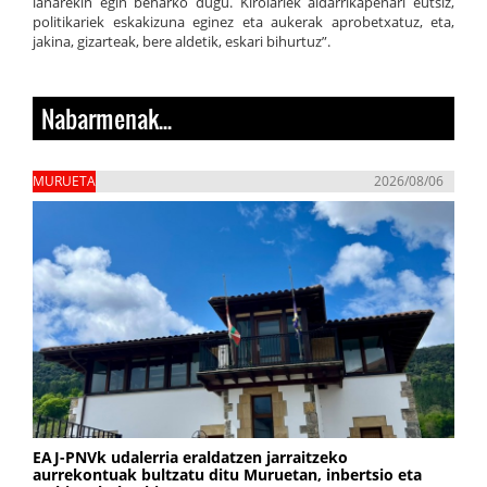
lanarekin egin beharko dugu. Kirolariek aldarrikapenari eutsiz,
politikariek eskakizuna eginez eta aukerak aprobetxatuz, eta,
jakina, gizarteak, bere aldetik, eskari bihurtuz”.
Nabarmenak...
MURUETA
2026/08/06
EAJ-PNVk udalerria eraldatzen jarraitzeko
aurrekontuak bultzatu ditu Muruetan, inbertsio eta