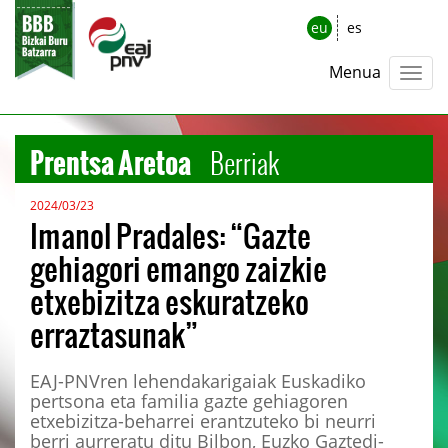
eu
es
Menua
Prentsa Aretoa
Berriak
2024/03/23
Imanol Pradales: “Gazte
gehiagori emango zaizkie
etxebizitza eskuratzeko
erraztasunak”
EAJ-PNVren lehendakarigaiak Euskadiko
pertsona eta familia gazte gehiagoren
etxebizitza-beharrei erantzuteko bi neurri
berri aurreratu ditu Bilbon, Euzko Gaztedi-