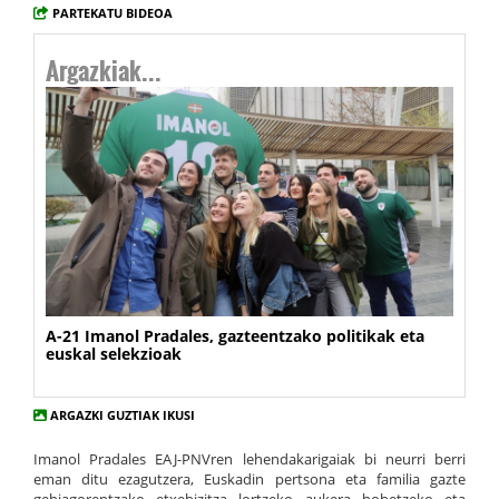
PARTEKATU BIDEOA
Argazkiak...
A-21 Imanol Pradales, gazteentzako politikak eta
euskal selekzioak
ARGAZKI GUZTIAK IKUSI
Imanol Pradales EAJ-PNVren lehendakarigaiak bi neurri berri
eman ditu ezagutzera, Euskadin pertsona eta familia gazte