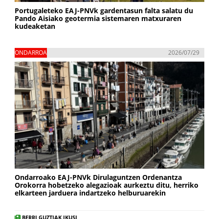
Portugaleteko EAJ-PNVk gardentasun falta salatu du
Pando Aisiako geotermia sistemaren matxuraren
kudeaketan
ONDARROA
2026/07/29
Ondarroako EAJ-PNVk Dirulaguntzen Ordenantza
Orokorra hobetzeko alegazioak aurkeztu ditu, herriko
elkarteen jarduera indartzeko helburuarekin
BERRI GUZTIAK IKUSI