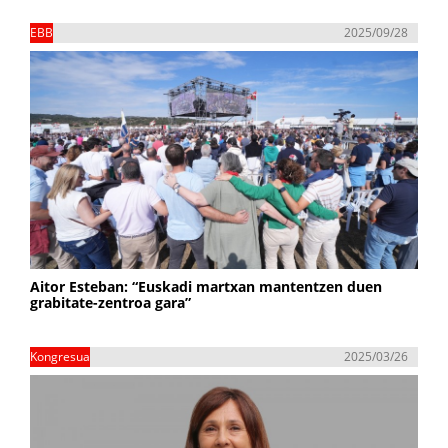
EBB
2025/09/28
Aitor Esteban: “Euskadi martxan mantentzen duen
grabitate-zentroa gara”
Kongresua
2025/03/26