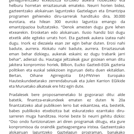
gehiagorentzako etxebizitza lortzeko aukera hobetzeko eta
helburu horretan erraztasunak emateko. Neurri horien bidez,
gazteentzako alokairuan laguntzeko Gaztelagun eta Emantzipa
programen gehieneko diru-sarrerak handituko dira, 30.000
eurotara, eta hilean 300 euroko laguntza emango da
emantzipazioa bultzatzeko. “Denok amesten dugu gure lehen
etxearekin. Erosketan edo alokairuan. Ilusio handiz bizi dugu
etxetik alde egiteko urrats hori. Eta gazteek aukera izatea nahi
dugu. Inork ez diezaiela esan zer egin behar duten. Erosi nahi
badute, aurrera. Alokatu nahi badute, aurrera. Erraztasunak
eman behar dizkiegu, aukerak eskaini; ez dugu trabarik jarri
behar”, adierazi du. Hautagai jeltzaleak gaur goizean eman ditu
jakitera konpromiso horiek, Bilbon, Euzko Gaztedi-EGIk gazteria
politiken eta euskal selekzioen inguruan deitu duen ekitaldian.
Bertan, Oihane Agirregoitia EAJ-PNVren Europako
Hauteskundeetarako zerrendaburuak eta Julen Karrion EGIkide
eta Muruetako alkateak ere hitz egin dute.
Pradalesek bere proposamenetako bi gogorarazi ditu: alde
batetik, finantza-erakundeek ematen ez duten % 20a
finantzatzeko abal publikoen lerro bat eskaintzea, eta, bestetik,
babes publikoko etxebizitza bat eskuratzeko ezarritako diru-
sarreren muga handitzea. Horiei beste bi neurri gehitu dizkio:
“Oso ondo funtzionatzen ari diren programak ditugu, eta gure
konpromisoa da oraindik gazteagoengana iristea. Gazteentzako
alokairuan laguntzeko Gaztelagun programan, banakako