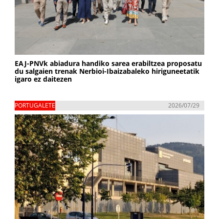
EAJ-PNVk abiadura handiko sarea erabiltzea proposatu
du salgaien trenak Nerbioi-Ibaizabaleko hiriguneetatik
igaro ez daitezen
PORTUGALETE
2026/07/29