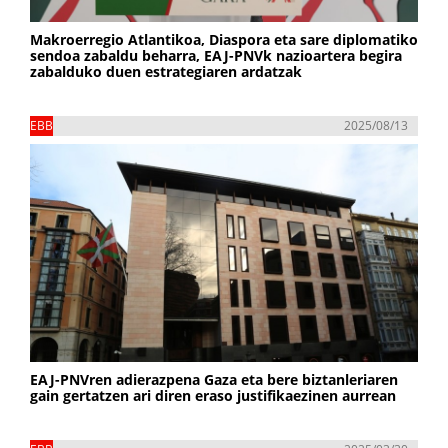
Makroerregio Atlantikoa, Diaspora eta sare diplomatiko
sendoa zabaldu beharra, EAJ-PNVk nazioartera begira
zabalduko duen estrategiaren ardatzak
EBB
2025/08/13
EAJ-PNVren adierazpena Gaza eta bere biztanleriaren
gain gertatzen ari diren eraso justifikaezinen aurrean