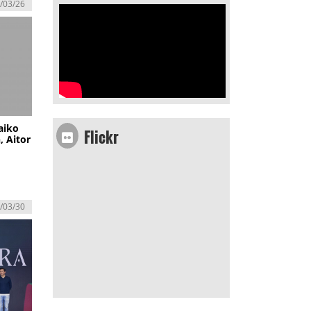
/03/26
Flickr
aiko
, Aitor
/03/30