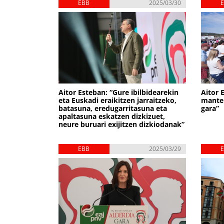
EBB
2025/03/30
Aitor Esteban: “Gure ibilbidearekin
Aitor 
eta Euskadi eraikitzen jarraitzeko,
manten
batasuna, eredugarritasuna eta
gara”
apaltasuna eskatzen dizkizuet,
neure buruari exijitzen dizkiodanak”
EBB
2025/03/29