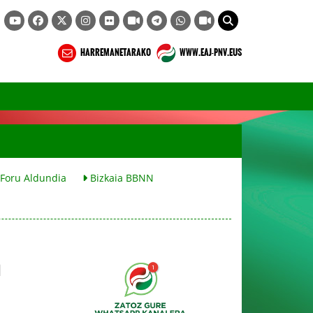
HARREMANETARAKO
WWW.EAJ-PNV.EUS
 Foru Aldundia
Bizkaia BBNN
n