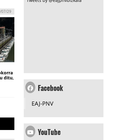
Tweets by @eajpnvbizkaia
/07/29
okorra
u ditu,
Facebook
EAJ-PNV
YouTube