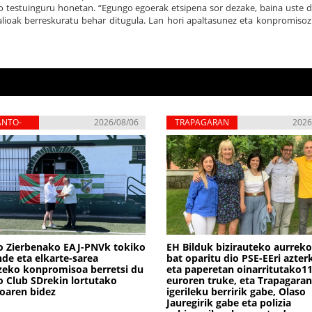
 testuinguru honetan. “Egungo egoerak etsipena sor dezake, baina uste d
alioak berreskuratu behar ditugula. Lan hori apaltasunez eta konpromisoz 
ANTO-
2026/08/06
TRAPAGARAN
2026
RBENA
o Zierbenako EAJ-PNVk tokiko
EH Bilduk bizirauteko aurrek
de eta elkarte-sarea
bat oparitu dio PSE-EEri azter
zeko konpromisoa berretsi du
eta paperetan oinarritutako1
 Club SDrekin lortutako
euroren truke, eta Trapagaran
oaren bidez
igerileku berririk gabe, Olaso
Jauregirik gabe eta polizia