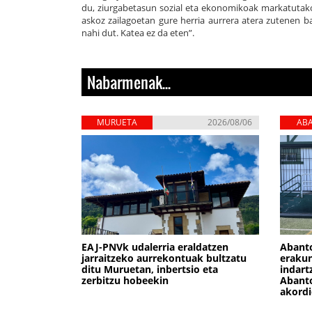
du, ziurgabetasun sozial eta ekonomikoak markatutako
askoz zailagoetan gure herria aurrera atera zutenen b
nahi dut. Katea ez da eten”.
Nabarmenak...
MURUETA
2026/08/06
AB
ZIE
EAJ-PNVk udalerria eraldatzen
Abant
jarraitzeko aurrekontuak bultzatu
erakun
ditu Muruetan, inbertsio eta
indart
zerbitzu hobeekin
Abanto
akordi