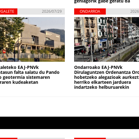
gehiagorik gabe geratu da
UGALETE
2026/07/29
ONDARROA
2026
galeteko EAJ-PNVk
Ondarroako EAJ-PNVk
tasun falta salatu du Pando
Dirulaguntzen Ordenantza Or
o geotermia sistemaren
hobetzeko alegazioak aurkezt
raren kudeaketan
herriko elkarteen jarduera
indartzeko helburuarekin