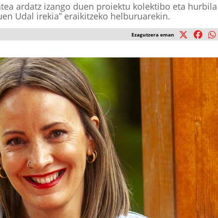
atea ardatz izango duen proiektu kolektibo eta hurbila
en Udal irekia” eraikitzeko helburuarekin.
Ezagutzera eman