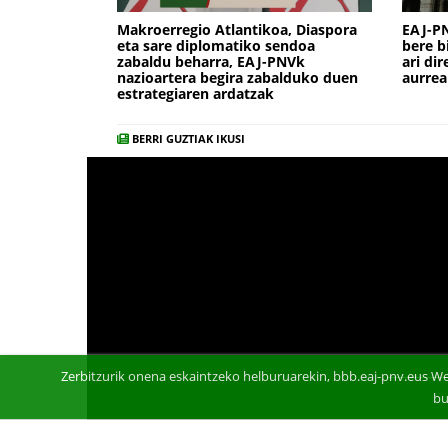
Makroerregio Atlantikoa, Diaspora
EAJ-PN
eta sare diplomatiko sendoa
bere b
zabaldu beharra, EAJ-PNVk
ari di
nazioartera begira zabalduko duen
aurre
estrategiaren ardatzak
BERRI GUZTIAK IKUSI
Zerbitzurik onena eskaintzeko helburuarekin, bbb.eaj-pnv.eus We
bu