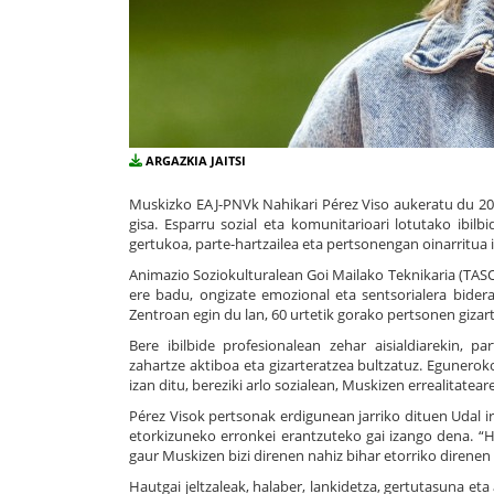
ARGAZKIA JAITSI
Muskizko EAJ-PNVk Nahikari Pérez Viso aukeratu du 202
gisa. Esparru sozial eta komunitarioari lotutako ibil
gertukoa, parte-hartzailea eta pertsonengan oinarritua
Animazio Soziokulturalean Goi Mailako Teknikaria (TASO
ere badu, ongizate emozional eta sentsorialera bider
Zentroan egin du lan, 60 urtetik gorako pertsonen gizart
Bere ibilbide profesionalean zehar aisialdiarekin, p
zahartze aktiboa eta gizarteratzea bultzatuz. Egunerok
izan ditu, bereziki arlo sozialean, Muskizen errealitatea
Pérez Visok pertsonak erdigunean jarriko dituen Udal i
etorkizuneko erronkei erantzuteko gai izango dena. “
gaur Muskizen bizi direnen nahiz bihar etorriko direnen
Hautgai jeltzaleak, halaber, lankidetza, gertutasuna 