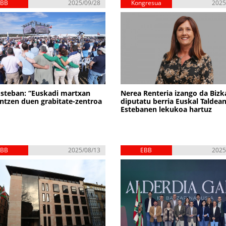
EBB
2025/09/28
Kongresua
2025
Esteban: “Euskadi martxan
Nerea Renteria izango da Bizk
tzen duen grabitate-zentroa
diputatu berria Euskal Taldean
Estebanen lekukoa hartuz
EBB
2025/08/13
EBB
2025