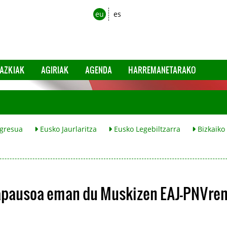
eu
es
AZKIAK
AGIRIAK
AGENDA
HARREMANETARAKO
gresua
Eusko Jaurlaritza
Eusko Legebiltzarra
Bizkaiko
rapausoa eman du Muskizen EAJ-PNVre