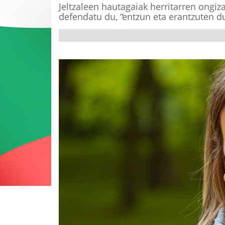
Jeltzaleen hautagaiak herritarren ongiz
defendatu du, “entzun eta erantzuten du