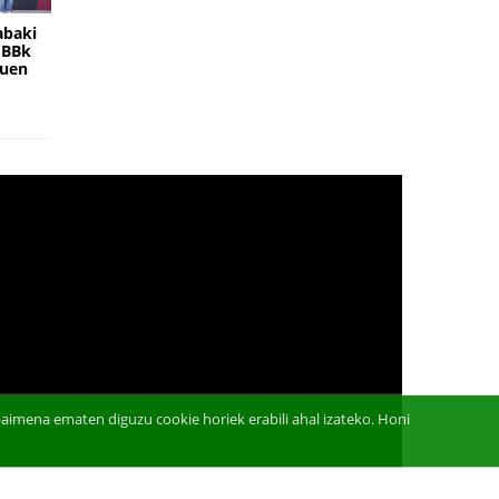
abaki
EBBk
duen
aimena ematen diguzu cookie horiek erabili ahal izateko. Honi