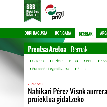
BERRIAK
ORRI NAGUSIA
NOR GARA
ARG
Prentsa Aretoa
Berriak
Guztiak
Bizkaia
EBB
BBB
Kon
Europako Legebiltzarra
Bilbo
2026/05/12
Nahikari Pérez Visok aurre
proiektua gidatzeko