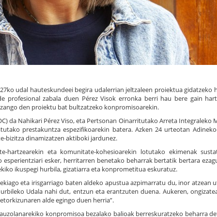
7ko udal hauteskundeei begira udalerrian jeltzaleen proiektua gidatzeko 
bide profesional zabala duen Pérez Visok erronka berri hau bere gain har
 izango den proiektu bat bultzatzeko konpromisoarekin.
C) da Nahikari Pérez Viso, eta Pertsonan Oinarritutako Arreta Integraleko 
atutako prestakuntza espezifikoarekin batera. Azken 24 urteotan Adinek
e-bizitza dinamizatzen aktiboki jardunez.
arte-hartzearekin eta komunitate-kohesioarekin lotutako ekimenak susta
o esperientziari esker, herritarren benetako beharrak bertatik bertara ezag
rekiko ikuspegi hurbila, gizatiarra eta konprometitua eskuratuz.
rekiago eta irisgarriago baten aldeko apustua azpimarratu du, inor atzean u
Hurbileko Udala nahi dut, entzun eta erantzuten duena. Aukeren, ongizate
 etorkizunaren alde egingo duen herria”.
eta auzolanarekiko konpromisoa bezalako balioak berreskuratzeko beharra d