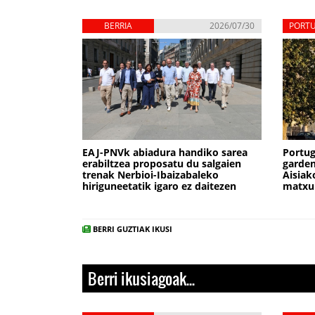
BERRIA
2026/07/30
PORT
EAJ-PNVk abiadura handiko sarea
Portu
erabiltzea proposatu du salgaien
garden
trenak Nerbioi-Ibaizabaleko
Aisiak
hiriguneetatik igaro ez daitezen
matxu
BERRI GUZTIAK IKUSI
Berri ikusiagoak...