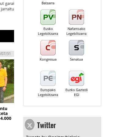
ut garai
Batzarra
jarraitu
Eusko
Nafarroako
Legebiltzarra
Legebiltzarra
/07/31
Kongresua
Senatua
Europako
Euzko Gaztedi
Legebiltzarra
EGI
ontu
keta
14.000
Twitter