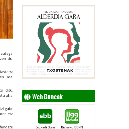
hautagai
tzen du,
Masterra
oen Udal
tu ditu,
Web Guneak
utu ahal
tzi gabe
aren eta
efendatu
Euzkadi Buru
Bizkaiko BBNN