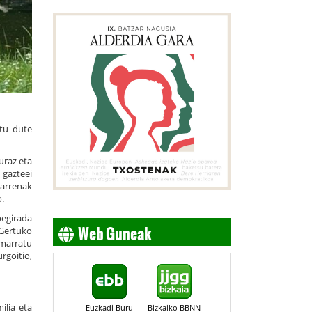
tu dute
uraz eta
 gazteei
harrenak
o.
begirada
Web Guneak
“Gertuko
imarratu
rgoitio,
ilia eta
Euzkadi Buru
Bizkaiko BBNN