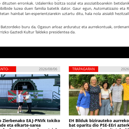
dituzten erronkak. Udalerriko bizitza sozial eta asoziatiboarekin betidanik
o-ibilbide luzea duen familia batetik dator. Gaur egun, Automatizazio eta 
etan hainbat lan-esperientziarekin uztartu ditu, hala nola aisialdi hezitzail
a Batzordeko buru da, Ogasun arloaz arduratuz eta aurrekontuak, ordenan
izko Gaztedi Kultur Taldeko presidentea da.
ANTO-
2026/08/06
TRAPAGARAN
2026
RBENA
o Zierbenako EAJ-PNVk tokiko
EH Bilduk bizirauteko aurrek
de eta elkarte-sarea
bat oparitu dio PSE-EEri azter