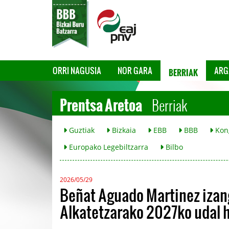
BERRIAK
ORRI NAGUSIA
NOR GARA
ARG
Prentsa Aretoa
Berriak
Guztiak
Bizkaia
EBB
BBB
Kon
Europako Legebiltzarra
Bilbo
2026/05/29
Beñat Aguado Martinez izan
Alkatetzarako 2027ko udal