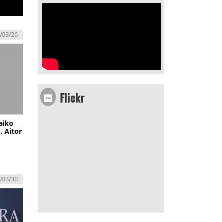
/03/26
Flickr
aiko
, Aitor
/03/30