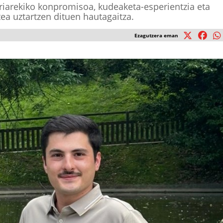
riarekiko konpromisoa, kudeaketa-esperientzia eta
ea uztartzen dituen hautagaitza.
Ezagutzera eman