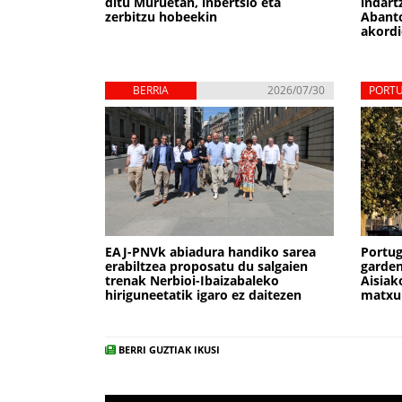
ditu Muruetan, inbertsio eta
indart
zerbitzu hobeekin
Abanto
akordi
BERRIA
2026/07/30
PORT
EAJ-PNVk abiadura handiko sarea
Portu
erabiltzea proposatu du salgaien
garden
trenak Nerbioi-Ibaizabaleko
Aisiak
hiriguneetatik igaro ez daitezen
matxu
BERRI GUZTIAK IKUSI