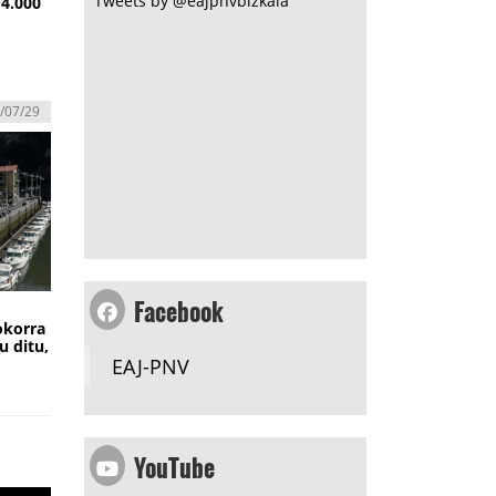
Tweets by @eajpnvbizkaia
14.000
/07/29
Facebook
okorra
u ditu,
EAJ-PNV
YouTube