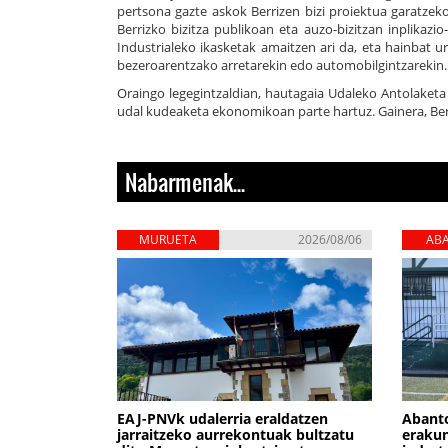
pertsona gazte askok Berrizen bizi proiektua garatzeko 
Berrizko bizitza publikoan eta auzo-bizitzan inplikazi
Industrialeko ikasketak amaitzen ari da, eta hainbat urt
bezeroarentzako arretarekin edo automobilgintzarekin.
Oraingo legegintzaldian, hautagaia Udaleko Antolaket
udal kudeaketa ekonomikoan parte hartuz. Gainera, Berr
Nabarmenak...
MURUETA
2026/08/06
AB
ZIE
EAJ-PNVk udalerria eraldatzen
Abant
jarraitzeko aurrekontuak bultzatu
erakun