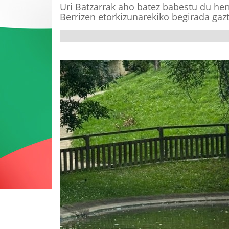
Uri Batzarrak aho batez babestu du her
Berrizen etorkizunarekiko begirada gazt