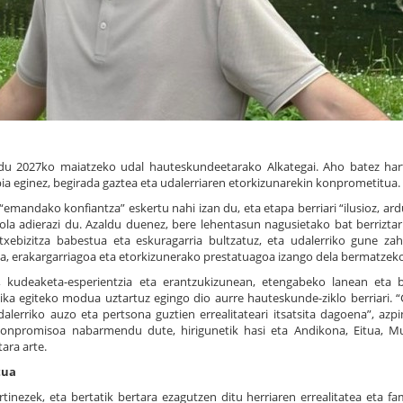
du 2027ko maiatzeko udal hauteskundeetarako Alkategai. Aho batez har
ia eginez, begirada gaztea eta udalerriaren etorkizunarekin konprometitua.
andako konfiantza” eskertu nahi izan du, eta etapa berriari “ilusioz, ard
iola adierazi du. Azaldu duenez, bere lehentasun nagusietako bat berriztar
txebizitza babestua eta eskuragarria bultzatuz, eta udalerriko gune za
agoa, erakargarriagoa eta etorkizunerako prestatuagoa izango dela bermatzek
a, kudeaketa-esperientzia eta erantzukizunean, etengabeko lanean eta 
tika egiteko modua uztartuz egingo dio aurre hauteskunde-ziklo berriari. 
erriko auzo eta pertsona guztien errealitateari itsatsita dagoena”, azp
konpromisoa nabarmendu dute, hirigunetik hasi eta Andikona, Eitua, Mu
ara arte.
tua
tinezek, eta bertatik bertara ezagutzen ditu herriaren errealitatea eta fam