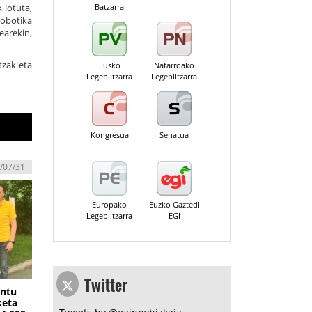
 lotuta,
Batzarra
Robotika
earekin,
tzak eta
Eusko
Nafarroako
Legebiltzarra
Legebiltzarra
Kongresua
Senatua
/07/31
Europako
Euzko Gaztedi
Legebiltzarra
EGI
Twitter
ontu
keta