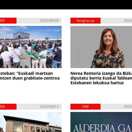
EBB
2025/09/28
Kongresua
2025
Esteban: “Euskadi martxan
Nerea Renteria izango da Bizk
tzen duen grabitate-zentroa
diputatu berria Euskal Taldean
Estebanen lekukoa hartuz
EBB
2025/08/13
EBB
2025