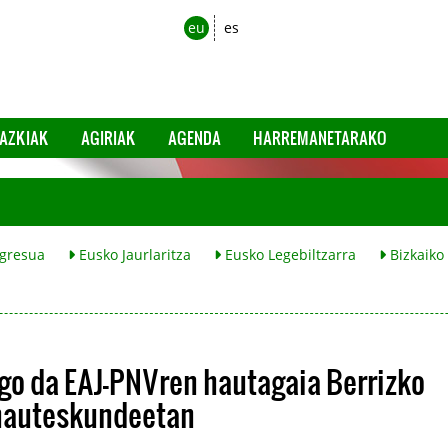
eu
es
AZKIAK
AGIRIAK
AGENDA
HARREMANETARAKO
gresua
Eusko Jaurlaritza
Eusko Legebiltzarra
Bizkaiko
go da EAJ-PNVren hautagaia Berrizko
 hauteskundeetan