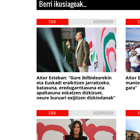
Berri ikusiagoak...
EBB
2025/03/30
Aitor Esteban: “Gure ibilbidearekin
Aitor 
eta Euskadi eraikitzen jarraitzeko,
manten
batasuna, eredugarritasuna eta
gara”
apaltasuna eskatzen dizkizuet,
neure buruari exijitzen dizkiodanak”
EBB
2025/03/29