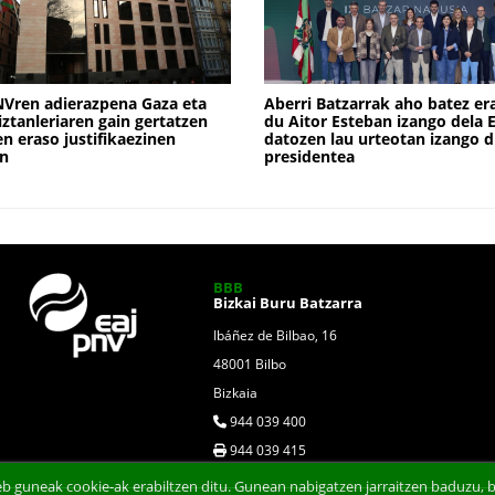
Vren adierazpena Gaza eta
Aberri Batzarrak aho batez er
iztanleriaren gain gertatzen
du Aitor Esteban izango dela 
ren eraso justifikaezinen
datozen lau urteotan izango 
an
presidentea
BBB
Bizkai Buru Batzarra
Ibáñez de Bilbao, 16
48001 Bilbo
Bizkaia
944 039 400
944 039 415
b guneak cookie-ak erabiltzen ditu. Gunean nabigatzen jarraitzen baduzu, b