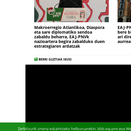
Makroerregio Atlantikoa, Diaspora
EAJ-PN
eta sare diplomatiko sendoa
bere b
zabaldu beharra, EAJ-PNVk
ari di
nazioartera begira zabalduko duen
aurre
estrategiaren ardatzak
BERRI GUZTIAK IKUSI
Zerbitzurik onena eskaintzeko helburuarekin, bbb.eaj-pnv.eus We