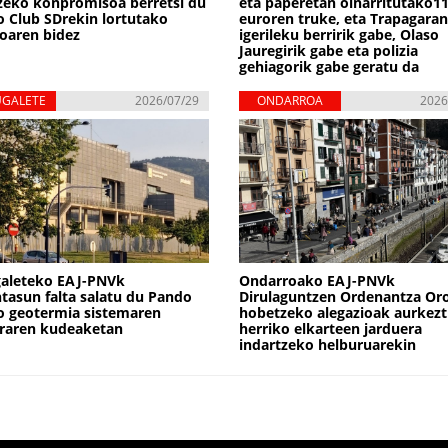
zeko konpromisoa berretsi du
eta paperetan oinarritutako1
 Club SDrekin lortutako
euroren truke, eta Trapagaran
oaren bidez
igerileku berririk gabe, Olaso
Jauregirik gabe eta polizia
gehiagorik gabe geratu da
UGALETE
2026/07/29
ONDARROA
2026
galeteko EAJ-PNVk
Ondarroako EAJ-PNVk
tasun falta salatu du Pando
Dirulaguntzen Ordenantza Or
o geotermia sistemaren
hobetzeko alegazioak aurkezt
raren kudeaketan
herriko elkarteen jarduera
indartzeko helburuarekin