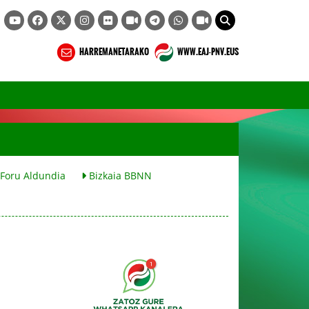
HARREMANETARAKO
WWW.EAJ-PNV.EUS
 Foru Aldundia
Bizkaia BBNN