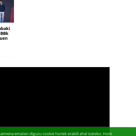
abaki
EBBk
duen
aimena ematen diguzu cookie horiek erabili ahal izateko. Honi