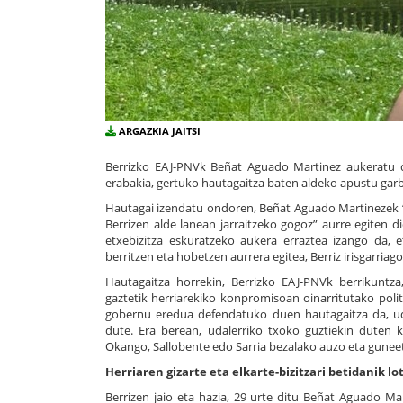
ARGAZKIA JAITSI
Berrizko EAJ-PNVk Beñat Aguado Martinez aukeratu 
erabakia, gertuko hautagaitza baten aldeko apustu garb
Hautagai izendatu ondoren, Beñat Aguado Martinezek “em
Berrizen alde lanean jarraitzeko gogoz” aurre egiten d
etxebizitza eskuratzeko aukera erraztea izango da, e
berritzen eta hobetzen aurrera egitea, Berriz irisgarri
Hautagaitza horrekin, Berrizko EAJ-PNVk berrikuntz
gaztetik herriarekiko konpromisoan oinarritutako poli
gobernu eredua defendatuko duen hautagaitza da, udal
dute. Era berean, udalerriko txoko guztiekin duten 
Okango, Sallobente edo Sarria bezalako auzo eta guneet
Herriaren gizarte eta elkarte-bizitzari betidanik lo
Berrizen jaio eta hazia, 29 urte ditu Beñat Aguado Mar