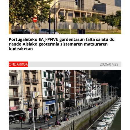
Portugaleteko EAJ-PNVk gardentasun falta salatu du
Pando Aisiako geotermia sistemaren matxuraren
kudeaketan
ONDARROA
2026/07/29