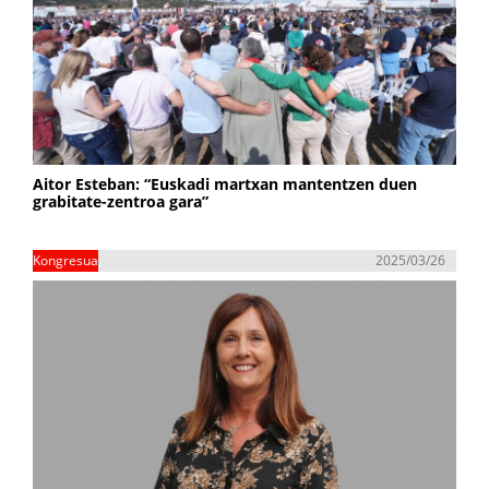
Aitor Esteban: “Euskadi martxan mantentzen duen
grabitate-zentroa gara”
Kongresua
2025/03/26