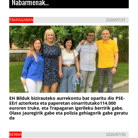
Nabarmenak...
TRAPAGARAN
2026/07/31
EH Bilduk bizirauteko aurrekontu bat oparitu dio PSE-
EEri azterketa eta paperetan oinarritutako114.000
euroren truke, eta Trapagaran igerileku berririk gabe,
Olaso Jauregirik gabe eta polizia gehiagorik gabe geratu
da
BERRIA
2026/07/30