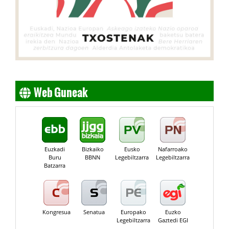
Web Guneak
Euzkadi
Bizkaiko
Eusko
Nafarroako
Buru
BBNN
Legebiltzarra
Legebiltzarra
Batzarra
Kongresua
Senatua
Europako
Euzko
Legebiltzarra
Gaztedi EGI