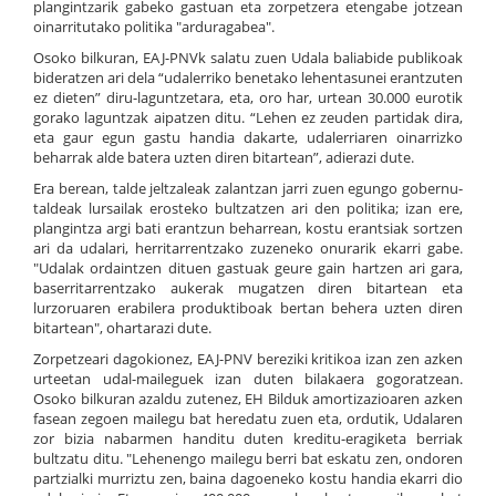
plangintzarik gabeko gastuan eta zorpetzera etengabe jotzean
oinarritutako politika "arduragabea".
Osoko bilkuran, EAJ-PNVk salatu zuen Udala baliabide publikoak
bideratzen ari dela “udalerriko benetako lehentasunei erantzuten
ez dieten” diru-laguntzetara, eta, oro har, urtean 30.000 eurotik
gorako laguntzak aipatzen ditu. “Lehen ez zeuden partidak dira,
eta gaur egun gastu handia dakarte, udalerriaren oinarrizko
beharrak alde batera uzten diren bitartean”, adierazi dute.
Era berean, talde jeltzaleak zalantzan jarri zuen egungo gobernu-
taldeak lursailak erosteko bultzatzen ari den politika; izan ere,
plangintza argi bati erantzun beharrean, kostu erantsiak sortzen
ari da udalari, herritarrentzako zuzeneko onurarik ekarri gabe.
"Udalak ordaintzen dituen gastuak geure gain hartzen ari gara,
baserritarrentzako aukerak mugatzen diren bitartean eta
lurzoruaren erabilera produktiboak bertan behera uzten diren
bitartean", ohartarazi dute.
Zorpetzeari dagokionez, EAJ-PNV bereziki kritikoa izan zen azken
urteetan udal-maileguek izan duten bilakaera gogoratzean.
Osoko bilkuran azaldu zutenez, EH Bilduk amortizazioaren azken
fasean zegoen mailegu bat heredatu zuen eta, ordutik, Udalaren
zor bizia nabarmen handitu duten kreditu-eragiketa berriak
bultzatu ditu. "Lehenengo mailegu berri bat eskatu zen, ondoren
partzialki murriztu zen, baina dagoeneko kostu handia ekarri dio