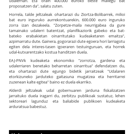
udalerriari. Eta orain 400.000 euroko beste mailegu bat
proposatzen da", salatu zuten.
Horrela, talde jeltzaleak ohartarazi du Ziortza-Bolibarrek, milioi
bat euro inguruko aurrekontuarekin, 600.000 euro inguruko
zorra izan dezakeela. "Zorpetze-maila neurrigabea da gure
tamainako udalerri batentzat, planifikaziorik gabeko eta bat-
bateko erabakietan oinarritutako kudeaketaren emaitza",
azpimarratu dute. Gainera, gogorarazi dute egoera hori larriagotu
egiten dela interes-tasen igoeraren testuinguruan, eta horrek
udal-kutxarentzako kostua handitzen duela.
EAJ-PNVk kudeaketa ekonomiko "zorrotza, gardena eta
udalerriaren benetako beharretan oinarritua" defendatzen du,
eta ohartarazi dute egungo bidetik jarraitzeak "Udalaren
etorkizuneko jarduteko gaitasuna mugatzea eta herritarrei
zuzenean kalte egitea" baino ez duela ekarriko.
Alderdi jeltzaleak udal gobernuaren jarduna fiskalizatzen
jarraituko duela iragarri du, zerbitzu publikoak sustatuz, lehen
sektoreari lagunduz eta baliabide publikoen kudeaketa
arduratsua babestuz.