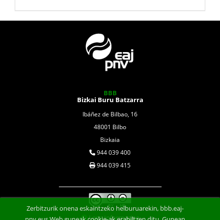
BBB
Bizkai Buru Batzarra
Ibáñez de Bilbao, 16
48001 Bilbo
Bizkaia
944 039 400
944 039 415
Zerbitzurik onena eskaintzeko helburuarekin, bbb.eaj-
Lege Informazioa
pnv.eus Web guneak cookie-ak erabiltzen ditu. Gunean