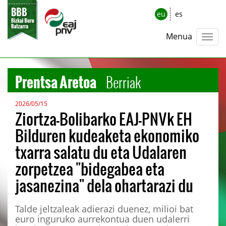
eu
es
Menua
Prentsa Aretoa
Berriak
2026/05/15
Ziortza-Bolibarko EAJ-PNVk EH
Bilduren kudeaketa ekonomiko
txarra salatu du eta Udalaren
zorpetzea "bidegabea eta
jasanezina" dela ohartarazi du
Talde jeltzaleak adierazi duenez, milioi bat
euro inguruko aurrekontua duen udalerri