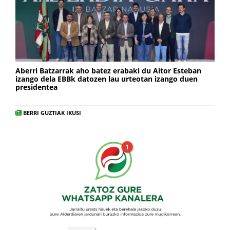
Aberri Batzarrak aho batez erabaki du Aitor Esteban
izango dela EBBk datozen lau urteotan izango duen
presidentea
BERRI GUZTIAK IKUSI