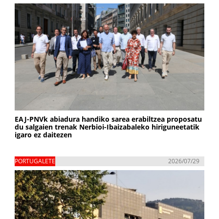
EAJ-PNVk abiadura handiko sarea erabiltzea proposatu
du salgaien trenak Nerbioi-Ibaizabaleko hiriguneetatik
igaro ez daitezen
PORTUGALETE
2026/07/29