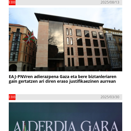
EBB
2025/08/13
EAJ-PNVren adierazpena Gaza eta bere biztanleriaren
gain gertatzen ari diren eraso justifikaezinen aurrean
EBB
2025/03/30