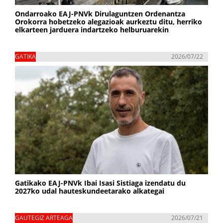
Ondarroako EAJ-PNVk Dirulaguntzen Ordenantza
Orokorra hobetzeko alegazioak aurkeztu ditu, herriko
elkarteen jarduera indartzeko helburuarekin
GATIKA
2026/07/22
Gatikako EAJ-PNVk Ibai Isasi Sistiaga izendatu du
2027ko udal hauteskundeetarako alkategai
GAUTEGIZ ARTEAGA
2026/07/21