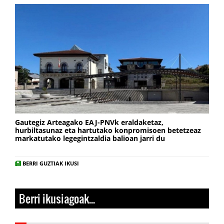
Gautegiz Arteagako EAJ-PNVk eraldaketaz,
hurbiltasunaz eta hartutako konpromisoen betetzeaz
markatutako legegintzaldia balioan jarri du
BERRI GUZTIAK IKUSI
Berri ikusiagoak...