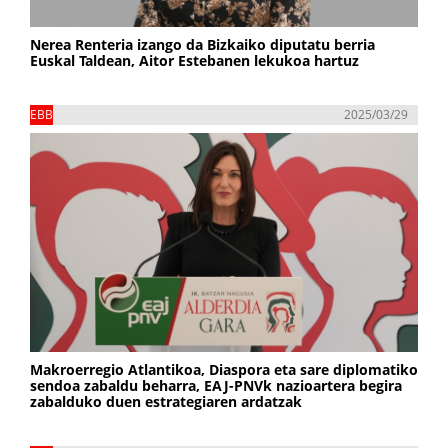
Nerea Renteria izango da Bizkaiko diputatu berria
Euskal Taldean, Aitor Estebanen lekukoa hartuz
EBB
2025/03/29
Makroerregio Atlantikoa, Diaspora eta sare diplomatiko
sendoa zabaldu beharra, EAJ-PNVk nazioartera begira
zabalduko duen estrategiaren ardatzak