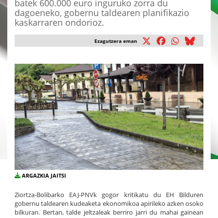
batek 600.000 euro inguruko zorra du
dagoeneko, gobernu taldearen planifikazio
kaskarraren ondorioz.
Ezagutzera eman
ARGAZKIA JAITSI
Ziortza-Bolibarko EAJ-PNVk gogor kritikatu du EH Bilduren
gobernu taldearen kudeaketa ekonomikoa apirileko azken osoko
bilkuran. Bertan, talde jeltzaleak berriro jarri du mahai gainean