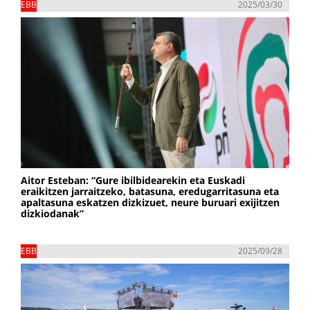
EBB
2025/03/30
Aitor Esteban: “Gure ibilbidearekin eta Euskadi
eraikitzen jarraitzeko, batasuna, eredugarritasuna eta
apaltasuna eskatzen dizkizuet, neure buruari exijitzen
dizkiodanak”
EBB
2025/09/28