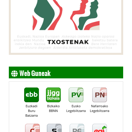
Web Guneak
Euzkadi
Bizkaiko
Eusko
Nafarroako
Buru
BBNN
Legebiltzarra
Legebiltzarra
Batzarra