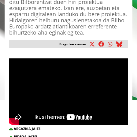
ditu Bilborentzat duen hiri proiektua
ezagutzera emateko. Izan ere, auzoetan eta
esparru digitalean landuko du bere proiektua.
Hidalgoren helburu nagusienetakoa da Bilbo
Europako ardatz atlantikoaren erreferente
bihurtzeko ahaleginak egitea.
Ezagutzera eman
ARGAZKIA JAITSI
BIDEOA JAITSI