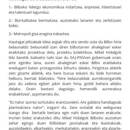
1.- Bilboko lidergo ekonomikoa indartzea, enpresei, inbertsioari
eta talentuari lagunduz.
2.- Bizi-kalitatea bermatzea, auzoetako lanaren eta zerbitzuen
bidez.
3.- Metropoli gisa eragina irabaztea.
Hautagai jeltzaleak ideia argiak ditu eta sendo uste du Bilbo hiria
belaunaldiz belaunaldi izan diren bilbotarren ahaleginari esker
eraikitako proiektua dela, proiektu kolektiboa. Mikel Hidalgok
ildo beretik balioetsi nahi izan du EAJ-PNVren gobernuek orain
arte eginiko lana, euren ahaleginari esker Bilbo eraldaketa
eredugarri baten protagonista bihurtu delako, hirigintza aldetik
zein gizarte aldetik, eta bere burua eskaini du bide horretan
helburu berriak bilatzeko. “Nire belaunaldiak aurrekoengandik
jaso du zailena egiten jakin duen hiria, goitik behera aldatu
delako. Orain besteoi dagokigu hemendik aurrerakoa
erabakitzea”, azpimarratu du.
"Ez nator aurrez sortutako erantzunekin. Are galdera handiagoak
planteatzera nator”, iragarri du. Sare sozialak eta webgunea
izango dira bertatik bertara egin nahi duen lanaren erakusle.
Horien bidez erakutsiko ditu Mikel Hidalgok Bilboko auzoetan
zehar egingo duen ibilbidean jasotakoak eta ikasitakoak,
auzokideekin, elkarteekin, merkatariekin, enpresekin eta gizarte-