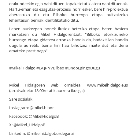
erakundeekin egin nahi dituen topaketetatik atera nahi dituenak.
Hartu-eman eta ezagutza-prozesu horri esker, bere hiri-proiektua
aberastuko du eta Bilboko hurrengo etapa bultzatzeko
lehentasun berriak identifikatuko ditu.
Lehen aurkezpen honek ilusioz beteriko etapa baten hasiera
markatzen du Mikel Hidalgorentzat: "Bilboko etorkizuneko
hurrengo etapa gidatzea erronka handia da, badakit lan handia
dugula aurretik, baina hiri hau bihotzez maite dut eta dena
emateko prest nago".
#MikelHidalgo #EAJPNVBilbao #OndoEgingoDugu
Mikel Hidalgoren web orrialdea: www.mikelhidalgo.eus
(arratsaldeko 18:00retatik aurrera ikusgai)
Sare sozialak
Instagram: @mikel.hibor
Facebook: @MikelHidalgoB
X: @Mikel_HidalgoB
LinkedIn: @mikelhidalgobordegarai