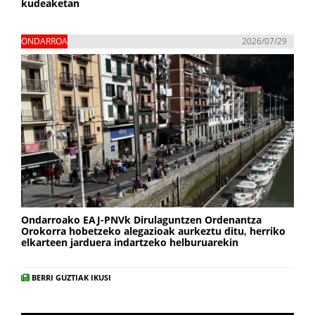
kudeaketan
ONDARROA
2026/07/29
Ondarroako EAJ-PNVk Dirulaguntzen Ordenantza
Orokorra hobetzeko alegazioak aurkeztu ditu, herriko
elkarteen jarduera indartzeko helburuarekin
BERRI GUZTIAK IKUSI