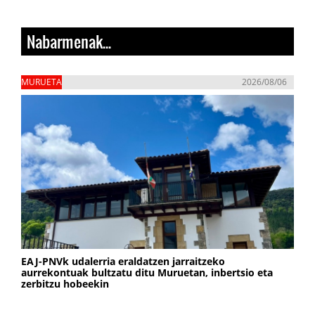
Nabarmenak...
MURUETA
2026/08/06
EAJ-PNVk udalerria eraldatzen jarraitzeko
aurrekontuak bultzatu ditu Muruetan, inbertsio eta
zerbitzu hobeekin