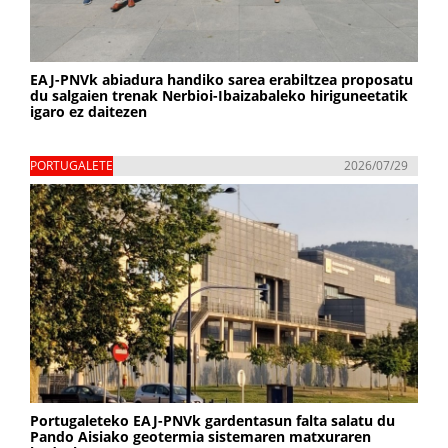
EAJ-PNVk abiadura handiko sarea erabiltzea proposatu
du salgaien trenak Nerbioi-Ibaizabaleko hiriguneetatik
igaro ez daitezen
PORTUGALETE
2026/07/29
Portugaleteko EAJ-PNVk gardentasun falta salatu du
Pando Aisiako geotermia sistemaren matxuraren