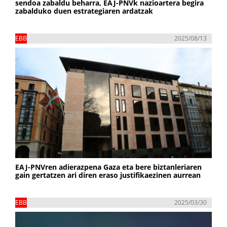
sendoa zabaldu beharra, EAJ-PNVk nazioartera begira
zabalduko duen estrategiaren ardatzak
EBB
2025/08/13
EAJ-PNVren adierazpena Gaza eta bere biztanleriaren
gain gertatzen ari diren eraso justifikaezinen aurrean
EBB
2025/03/30