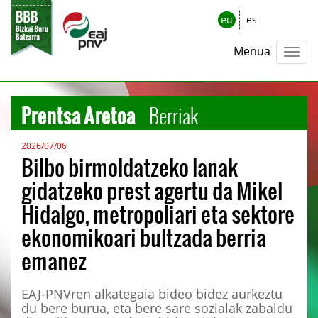
eu
es
Menua
Prentsa Aretoa
Berriak
2026/07/06
Bilbo birmoldatzeko lanak
gidatzeko prest agertu da Mikel
Hidalgo, metropoliari eta sektore
ekonomikoari bultzada berria
emanez
EAJ-PNVren alkategaia bideo bidez aurkeztu
du bere burua, eta bere sare sozialak zabaldu