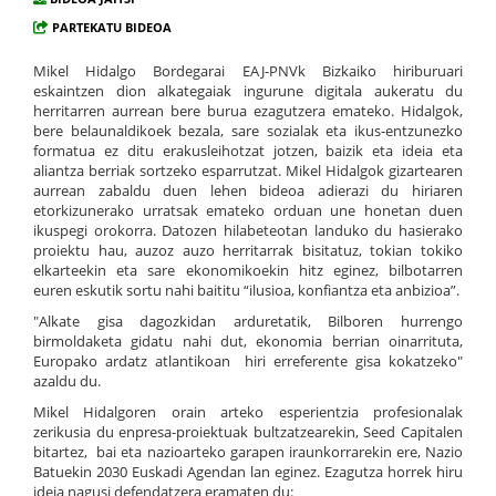
PARTEKATU BIDEOA
Mikel Hidalgo Bordegarai EAJ-PNVk Bizkaiko hiriburuari
eskaintzen dion alkategaiak ingurune digitala aukeratu du
herritarren aurrean bere burua ezagutzera emateko. Hidalgok,
bere belaunaldikoek bezala, sare sozialak eta ikus-entzunezko
formatua ez ditu erakusleihotzat jotzen, baizik eta ideia eta
aliantza berriak sortzeko esparrutzat. Mikel Hidalgok gizartearen
aurrean zabaldu duen lehen bideoa adierazi du hiriaren
etorkizunerako urratsak emateko orduan une honetan duen
ikuspegi orokorra. Datozen hilabeteotan landuko du hasierako
proiektu hau, auzoz auzo herritarrak bisitatuz, tokian tokiko
elkarteekin eta sare ekonomikoekin hitz eginez, bilbotarren
euren eskutik sortu nahi baititu “ilusioa, konfiantza eta anbizioa”.
"Alkate gisa dagozkidan arduretatik, Bilboren hurrengo
birmoldaketa gidatu nahi dut, ekonomia berrian oinarrituta,
Europako ardatz atlantikoan hiri erreferente gisa kokatzeko"
azaldu du.
Mikel Hidalgoren orain arteko esperientzia profesionalak
zerikusia du enpresa-proiektuak bultzatzearekin, Seed Capitalen
bitartez, bai eta nazioarteko garapen iraunkorrarekin ere, Nazio
Batuekin 2030 Euskadi Agendan lan eginez. Ezagutza horrek hiru
ideia nagusi defendatzera eramaten du: