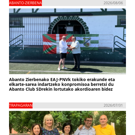
ABANTO-ZIERBENA
2026/08/06
Abanto Zierbenako EAJ-PNVk tokiko erakunde eta
elkarte-sarea indartzeko konpromisoa berretsi du
Abanto Club SDrekin lortutako akordioaren bidez
TRAPAGARAN
2026/07/31