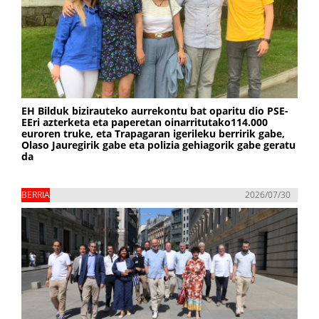
EH Bilduk bizirauteko aurrekontu bat oparitu dio PSE-
EEri azterketa eta paperetan oinarritutako114.000
euroren truke, eta Trapagaran igerileku berririk gabe,
Olaso Jauregirik gabe eta polizia gehiagorik gabe geratu
da
BERRIA
2026/07/30