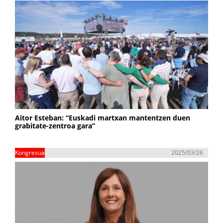
Aitor Esteban: “Euskadi martxan mantentzen duen
grabitate-zentroa gara”
Kongresua
2025/03/26