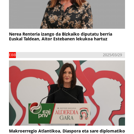
Nerea Renteria izango da Bizkaiko diputatu berria
Euskal Taldean, Aitor Estebanen lekukoa hartuz
EBB
2025/03/29
Makroerregio Atlantikoa, Diaspora eta sare diplomatiko