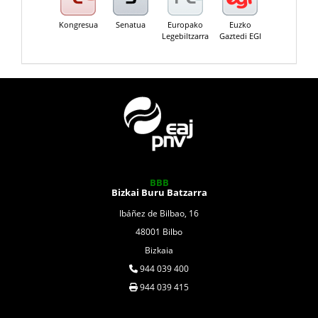
Kongresua
Senatua
Europako
Euzko
Legebiltzarra
Gaztedi EGI
BBB
Bizkai Buru Batzarra
Ibáñez de Bilbao, 16
48001 Bilbo
Bizkaia
944 039 400
944 039 415