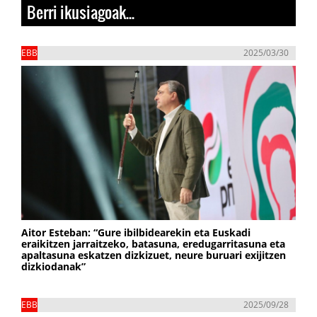
Berri ikusiagoak...
EBB
2025/03/30
Aitor Esteban: “Gure ibilbidearekin eta Euskadi
eraikitzen jarraitzeko, batasuna, eredugarritasuna eta
apaltasuna eskatzen dizkizuet, neure buruari exijitzen
dizkiodanak”
EBB
2025/09/28