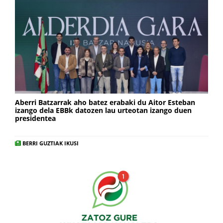
Aberri Batzarrak aho batez erabaki du Aitor Esteban
izango dela EBBk datozen lau urteotan izango duen
presidentea
BERRI GUZTIAK IKUSI