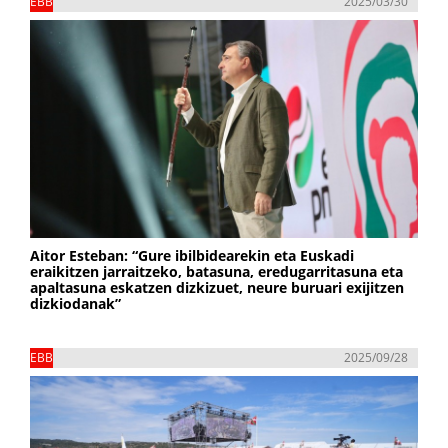
EBB
2025/03/30
Aitor Esteban: “Gure ibilbidearekin eta Euskadi
eraikitzen jarraitzeko, batasuna, eredugarritasuna eta
apaltasuna eskatzen dizkizuet, neure buruari exijitzen
dizkiodanak”
EBB
2025/09/28