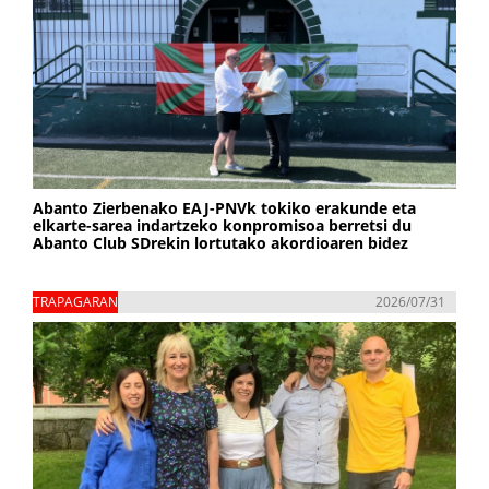
Abanto Zierbenako EAJ-PNVk tokiko erakunde eta
elkarte-sarea indartzeko konpromisoa berretsi du
Abanto Club SDrekin lortutako akordioaren bidez
TRAPAGARAN
2026/07/31