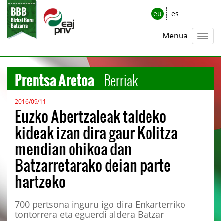
eu
es
Menua
Prentsa Aretoa
Berriak
2016/09/11
Euzko Abertzaleak taldeko
kideak izan dira gaur Kolitza
mendian ohikoa dan
Batzarretarako deian parte
hartzeko
700 pertsona inguru igo dira Enkarterriko
tontorrera eta eguerdi aldera Batzar