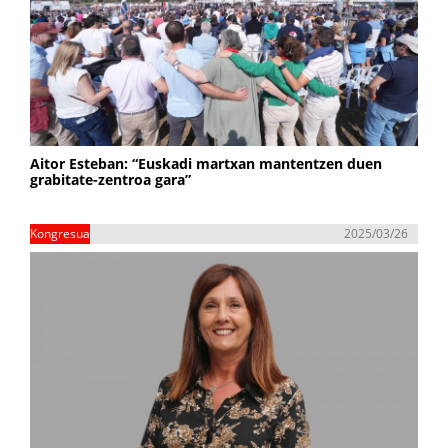
Aitor Esteban: “Euskadi martxan mantentzen duen
grabitate-zentroa gara”
Kongresua
2025/03/26