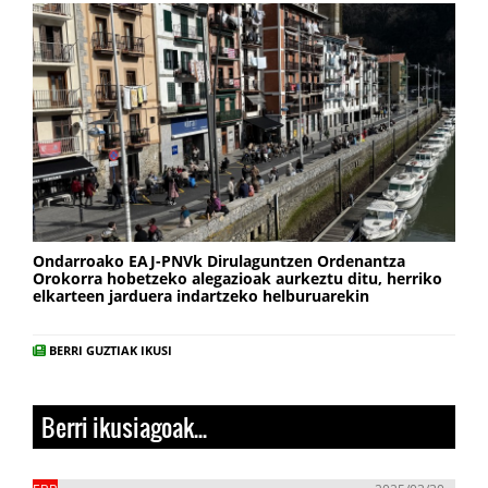
Ondarroako EAJ-PNVk Dirulaguntzen Ordenantza
Orokorra hobetzeko alegazioak aurkeztu ditu, herriko
elkarteen jarduera indartzeko helburuarekin
BERRI GUZTIAK IKUSI
Berri ikusiagoak...