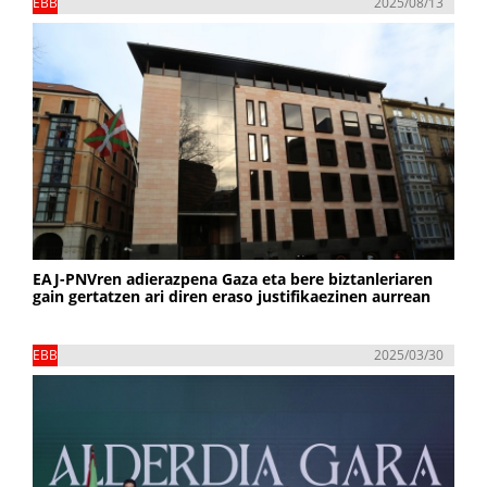
EBB
2025/08/13
EAJ-PNVren adierazpena Gaza eta bere biztanleriaren
gain gertatzen ari diren eraso justifikaezinen aurrean
EBB
2025/03/30