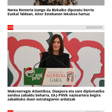
Nerea Renteria izango da Bizkaiko diputatu berria
Euskal Taldean, Aitor Estebanen lekukoa hartuz
EBB
2025/03/29
Makroerregio Atlantikoa, Diaspora eta sare diplomatiko
sendoa zabaldu beharra, EAJ-PNVk nazioartera begira
zabalduko duen estrategiaren ardatzak