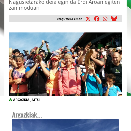
Nagusietarako deia egin da Erdi Aroan egiten
zan moduan
Ezagutzera eman
ARGAZKIA JAITSI
Argazkiak...