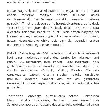
eta Bizkaiko tradizinoen zaleentzat.
Batzar Nagusiek, Balmaseda Mendi Taldeagaz batera antolatu
daben mendiko martxea goizeko 09:30ean abiau
da Balmasedako San Seberino plazatik. Itsasoaren mailaren
gainetik 147 metrora dagon puntu horretatik urtenda, partaideak
11:30etik aurrera joan dira Kolitzak dituan 879 metroetara
ailegetan, taldeetan banatuta, puntu bien artean dagozan sei
kilometroak egin ostean. Eguerdiko hamabietan, tontorrean,
Batzar Nagusietarako ohiko deia egin da, legendak esaten
dauenez Erdi Aroan egiten zan moduan.
Bizkaiko Batzar Nagusiek 2004. urtetik antolatzen dabe jardunaldi
hori, garai modernoan erakundea barriro be indarrean jarri
zanetik 25. urteurrena bete zanetik. Urte horretatik, adin
guztietako bizkaitarrek adarrotsa entzun ahal izan dabe, bost
deiadar mendietako (Gorbeia, Kolitza, Sollube, Oiz edo
Ganekogorta) batetik, Antonio Trueba moduko lurraldeko
kronistek kontetan dabenez XIV. eta XV. gizaldietan
Gernikako Arbolaren azpian batzeko egiten zan antxinako deia
gogoratuz.
Tontorrean, ohorezko aurreskuaren ostean, Balmaseda
Mendi Taldeko ordezkariak, datorren urtean egingo dan
Solluberako igoerea antolatuko dauen taldeko ordezkariari emon