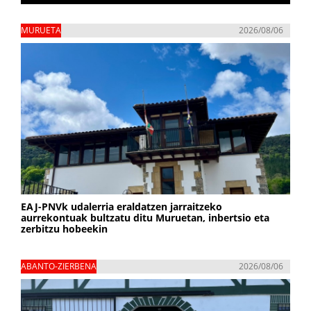
MURUETA
2026/08/06
EAJ-PNVk udalerria eraldatzen jarraitzeko
aurrekontuak bultzatu ditu Muruetan, inbertsio eta
zerbitzu hobeekin
ABANTO-ZIERBENA
2026/08/06