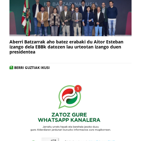
Aberri Batzarrak aho batez erabaki du Aitor Esteban
izango dela EBBk datozen lau urteotan izango duen
presidentea
BERRI GUZTIAK IKUSI