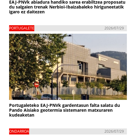
EAJ-PNVk abiadura handiko sarea erabiltzea proposatu
du salgaien trenak Nerbioi-Ibaizabaleko hiriguneetatik
igaro ez daitezen
PORTUGALETE
2026/07/29
Portugaleteko EAJ-PNVk gardentasun falta salatu du
Pando Aisiako geotermia sistemaren matxuraren
kudeaketan
ONDARROA
2026/07/29