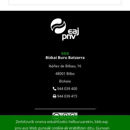
BBB
Bizkai Buru Batzarra
Ibáñez de Bilbao, 16
48001 Bilbo
Bizkaia
944 039 400
944 039 415
Zerbitzurik onena eskaintzeko helburuarekin, bbb.eaj-
Lege Informazioa
pnv.eus Web guneak cookie-ak erabiltzen ditu. Gunean