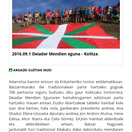
2016.09.1 Deiadar Mendien eguna - Kolitza
ARGAZKI GUZTIAK IKUSI
Adarrotsa barriro entzun da Enkarterriko tontor enblematikoan.
Batzarretarako dei tradizionalean parte hartzeko gogoak
700 pertsona inguru bultzatu ditu gaur Kolitzako tontorrera,
Deiadar Mendien Egunaren hamahirugarren edizinoan parte
hartzeko. Hauen artean, Euzko Abertzaleak taldeko hainbat kide
izan dira bertan, hala nola, ganberako presidente andrea, Ana
Otadui; Elena Unzueta diputatu andrea; Jon Andoni Atutxa, Irene
Edesa, Aitor Ibarra eta Celia Gómez, EAJren hainbat alderdizale
eta alderdikideen artean. Batzar Nagusiek
jardunaldi hori tradizional bilakatu dabe daborduko mendiaren