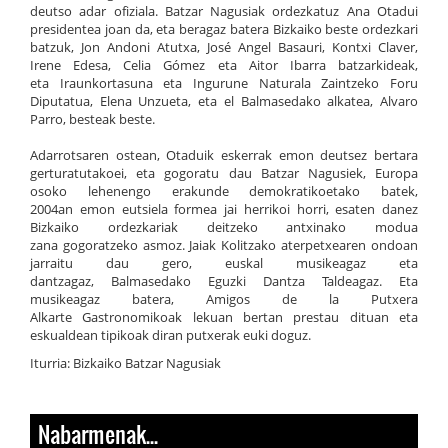
deutso adar ofiziala. Batzar Nagusiak ordezkatuz Ana Otadui
presidentea joan da, eta beragaz batera Bizkaiko beste ordezkari
batzuk, Jon Andoni Atutxa, José Angel Basauri, Kontxi Claver,
Irene Edesa, Celia Gómez eta Aitor Ibarra batzarkideak,
eta Iraunkortasuna eta Ingurune Naturala Zaintzeko Foru
Diputatua, Elena Unzueta, eta el Balmasedako alkatea, Alvaro
Parro, besteak beste.
Adarrotsaren ostean, Otaduik eskerrak emon deutsez bertara
gerturatutakoei, eta gogoratu dau Batzar Nagusiek, Europa
osoko lehenengo erakunde demokratikoetako batek,
2004an emon eutsiela formea jai herrikoi horri, esaten danez
Bizkaiko ordezkariak deitzeko antxinako modua
zana gogoratzeko asmoz. Jaiak Kolitzako aterpetxearen ondoan
jarraitu dau gero, euskal musikeagaz eta
dantzagaz, Balmasedako Eguzki Dantza Taldeagaz. Eta
musikeagaz batera, Amigos de la Putxera
Alkarte Gastronomikoak lekuan bertan prestau dituan eta
eskualdean tipikoak diran putxerak euki doguz.
Iturria: Bizkaiko Batzar Nagusiak
Nabarmenak...