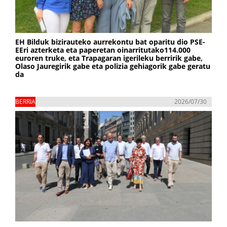
EH Bilduk bizirauteko aurrekontu bat oparitu dio PSE-
EEri azterketa eta paperetan oinarritutako114.000
euroren truke, eta Trapagaran igerileku berririk gabe,
Olaso Jauregirik gabe eta polizia gehiagorik gabe geratu
da
BERRIA
2026/07/30