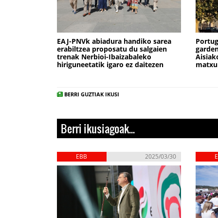
EAJ-PNVk abiadura handiko sarea
Portu
erabiltzea proposatu du salgaien
garden
trenak Nerbioi-Ibaizabaleko
Aisiak
hiriguneetatik igaro ez daitezen
matxu
BERRI GUZTIAK IKUSI
Berri ikusiagoak...
EBB
2025/03/30