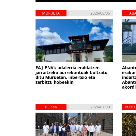
MURUETA
2026/08/06
AB
ZIE
EAJ-PNVk udalerria eraldatzen
Abant
jarraitzeko aurrekontuak bultzatu
erakun
ditu Muruetan, inbertsio eta
indart
zerbitzu hobeekin
Abanto
akordi
BERRIA
2026/07/30
PORT