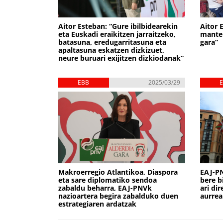
Aitor Esteban: “Gure ibilbidearekin
Aitor 
eta Euskadi eraikitzen jarraitzeko,
manten
batasuna, eredugarritasuna eta
gara”
apaltasuna eskatzen dizkizuet,
neure buruari exijitzen dizkiodanak”
EBB
2025/03/29
Makroerregio Atlantikoa, Diaspora
EAJ-PN
eta sare diplomatiko sendoa
bere b
zabaldu beharra, EAJ-PNVk
ari di
nazioartera begira zabalduko duen
aurre
estrategiaren ardatzak