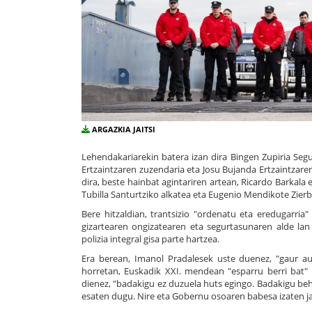
ARGAZKIA JAITSI
Lehendakariarekin batera izan dira Bingen Zupiria Seg
Ertzaintzaren zuzendaria eta Josu Bujanda Ertzaintzaren
dira, beste hainbat agintariren artean, Ricardo Barkala 
Tubilla Santurtziko alkatea eta Eugenio Mendikote Zie
Bere hitzaldian, trantsizio "ordenatu eta eredugarria
gizartearen ongizatearen eta segurtasunaren alde l
polizia integral gisa parte hartzea.
Era berean, Imanol Pradalesek uste duenez, "gaur a
horretan, Euskadik XXI. mendean "esparru berri bat" 
dienez, "badakigu ez duzuela huts egingo. Badakigu beh
esaten dugu. Nire eta Gobernu osoaren babesa izaten ja