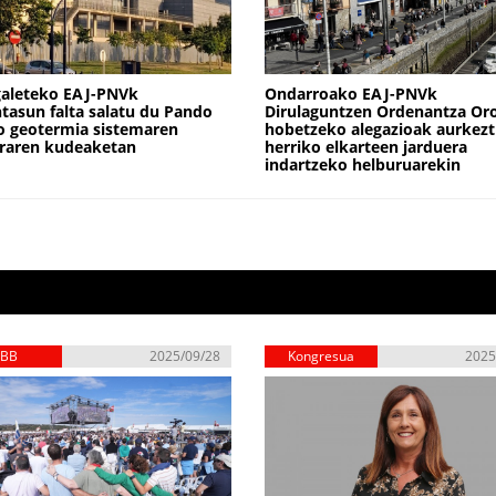
galeteko EAJ-PNVk
Ondarroako EAJ-PNVk
tasun falta salatu du Pando
Dirulaguntzen Ordenantza Or
o geotermia sistemaren
hobetzeko alegazioak aurkezt
raren kudeaketan
herriko elkarteen jarduera
indartzeko helburuarekin
EBB
2025/09/28
Kongresua
2025