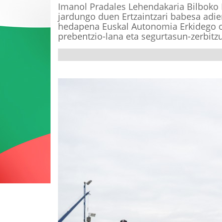
Imanol Pradales Lehendakaria Bilboko P
jardungo duen Ertzaintzari babesa adie
hedapena Euskal Autonomia Erkidego os
prebentzio-lana eta segurtasun-zerbitz