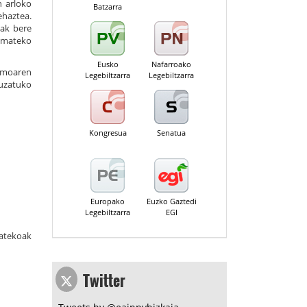
n arloko
Batzarra
ehaztea.
zak bere
 emateko
Eusko
Nafarroako
nomoaren
Legebiltzarra
Legebiltzarra
auzatuko
Kongresua
Senatua
Europako
Euzko Gaztedi
Legebiltzarra
EGI
batekoak
Twitter