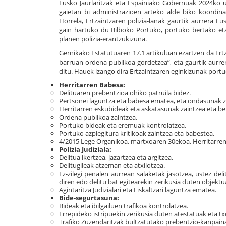
Eusko Jaurlaritzak eta Espainiako Gobernuak 2024ko 
gaietan bi administrazioen arteko alde biko koordi
Horrela, Ertzaintzaren polizia-lanak gaurtik aurrera E
gain hartuko du Bilboko Portuko, portuko bertako et
planen polizia-erantzukizuna.
Gernikako Estatutuaren 17.1 artikuluan ezartzen da Er
barruan ordena publikoa gordetzea”, eta gaurtik aurrer
ditu. Hauek izango dira Ertzaintzaren eginkizunak portu
Herritarren Babesa:
Delituaren prebentzioa ohiko patruila bidez.
Pertsonei laguntza eta babesa ematea, eta ondasunak z
Herritarren eskubideak eta askatasunak zaintzea eta b
Ordena publikoa zaintzea.
Portuko bideak eta eremuak kontrolatzea.
Portuko azpiegitura kritikoak zaintzea eta babestea.
4/2015 Lege Organikoa, martxoaren 30ekoa, Herritarre
Polizia Judiziala:
Delitua ikertzea, jazartzea eta argitzea.
Delitugileak atzeman eta atxilotzea.
Ez-zilegi penalen aurrean salaketak jasotzea, ustez de
diren edo delitu bat egitearekin zerikusia duten objektu
Agintaritza Judizialari eta Fiskaltzari laguntza ematea.
Bide-segurtasuna:
Bideak eta ibilgailuen trafikoa kontrolatzea.
Errepideko istripuekin zerikusia duten atestatuak eta t
Trafiko Zuzendaritzak bultzatutako prebentzio-kanpaina