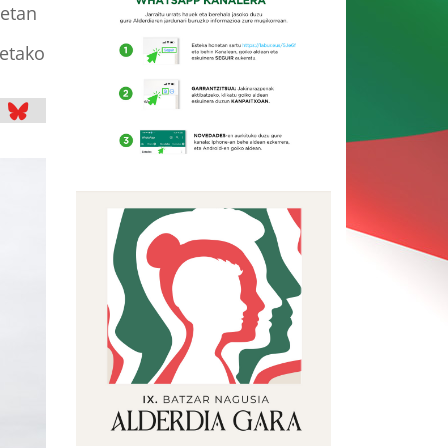
uetan
ietako