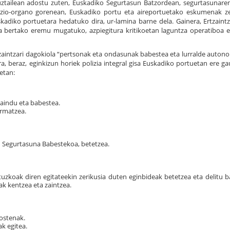
uztailean adostu zuten, Euskadiko Segurtasun Batzordean, segurtasunare
nazio-organo gorenean, Euskadiko portu eta aireportuetako eskumenak z
uskadiko portuetara hedatuko dira, ur-lamina barne dela. Gainera, Ertzaint
a bertako eremu mugatuko, azpiegitura kritikoetan laguntza operatiboa
tzaintzari dagokiola “pertsonak eta ondasunak babestea eta lurralde auto
a, beraz, eginkizun horiek polizia integral gisa Euskadiko portuetan ere g
etan:
aindu eta babestea.
ermatzea.
n Segurtasuna Babestekoa, betetzea.
lituzkoak diren egitateekin zerikusia duten eginbideak betetzea eta delitu 
ak kentzea eta zaintzea.
xostenak.
k egitea.