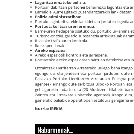
Laguntza emateko polizia
:
Portuan dabiltzan pertsonei beharrezko laguntza eta ar
Larrialdiei Aurre Egiteko Zuzendaritzarekin lankidetzan
Polizia administratiboa:
Portuko agintaritzarekin lankidetzan jardutea legedia a
Portuetako itsas uren eremua:
Barne-uren hedapena osatuko du, portuko ur-lamina eta
Turismo-ontziei, gai edo substantzia arriskutsuak dara
Itsasoko trafikoaren kontrola.
Ikuskapen-lanak
Aireko espazioa:
Aireko espaziotik kontrola eta jarraipena.
Portuetako aireko espazioaren barruan detekzioa eta in
Ertzaintzak Herritarren Arretarako Bulego bana izango
egongo da, eta jendeari eta portuan jarduten duten e
Pasaiako Portuko Herritarren Arretarako Bulegoa p
agenteek emango dute zerbitzua Bilboko Portuan, eta E
gehiagorekin indartu dira (20 Muskizen, hilabete barru
Zaintza eta Erreskate Unitateko agenteak izango dira,
gainerako baliabide operatiboen estaldura gehigarria e
Iturria: IREKIA
Nabarmenak...