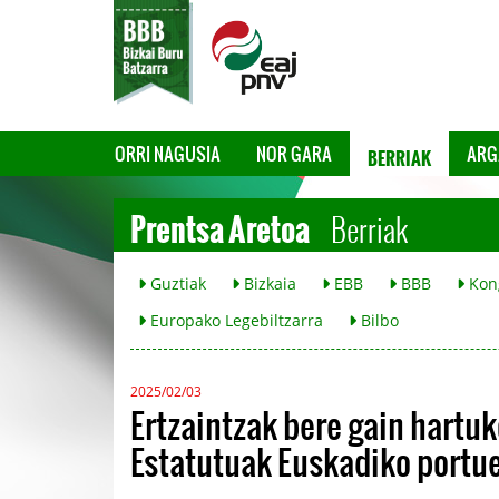
BERRIAK
ORRI NAGUSIA
NOR GARA
ARG
Prentsa Aretoa
Berriak
Guztiak
Bizkaia
EBB
BBB
Kon
Europako Legebiltzarra
Bilbo
2025/02/03
Ertzaintzak bere gain hartuk
Estatutuak Euskadiko portue