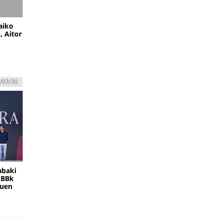
aiko
, Aitor
/03/30
abaki
EBBk
duen