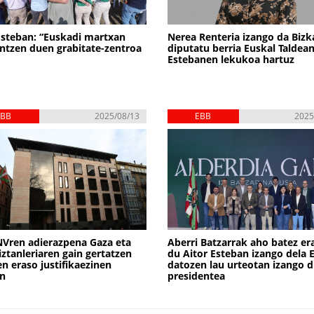
Esteban: “Euskadi martxan
Nerea Renteria izango da Bizk
tzen duen grabitate-zentroa
diputatu berria Euskal Taldean
Estebanen lekukoa hartuz
EBB
2025/08/13
EBB
2025
Vren adierazpena Gaza eta
Aberri Batzarrak aho batez er
iztanleriaren gain gertatzen
du Aitor Esteban izango dela 
ren eraso justifikaezinen
datozen lau urteotan izango 
an
presidentea