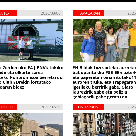
ANTO-
2026/08/06
TRAPAGARAN
2026
RBENA
o Zierbenako EAJ-PNVk tokiko
EH Bilduk bizirauteko aurrek
de eta elkarte-sarea
bat oparitu dio PSE-EEri azter
zeko konpromisoa berretsi du
eta paperetan oinarritutako1
 Club SDrekin lortutako
euroren truke, eta Trapagaran
oaren bidez
igerileku berririk gabe, Olaso
Jauregirik gabe eta polizia
gehiagorik gabe geratu da
UGALETE
2026/07/29
ONDARROA
2026