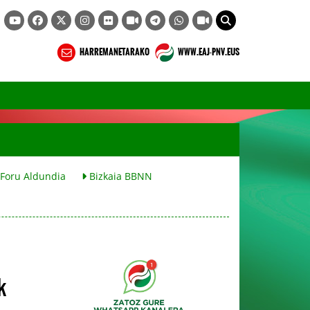
HARREMANETARAKO
WWW.EAJ-PNV.EUS
 Foru Aldundia
Bizkaia BBNN
k