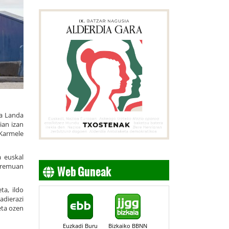
ia Landa
ian izan
 Karmele
a euskal
Web Guneak
 eremuan
ta, ildo
adierazi
eta ozen
Euzkadi Buru
Bizkaiko BBNN