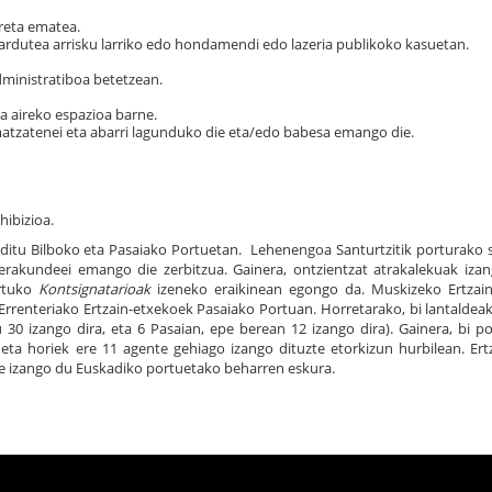
reta ematea.
 jardutea arrisku larriko edo hondamendi edo lazeria publikoko kasuetan.
dministratiboa betetzean.
 aireko espazioa barne.
matzatenei eta abarri lagunduko die eta/edo babesa emango die.
hibizioa.
 ditu Bilboko eta Pasaiako Portuetan. Lehenengoa Santurtzitik porturako 
rakundeei emango die zerbitzua. Gainera, ontzientzat atrakalekuak izan
ortuko
Kontsignatarioak
izeneko eraikinean egongo da. Muskizeko Ertzai
rrenteriako Ertzain-etxekoek Pasaiako Portuan. Horretarako, bi lantaldea
 30 izango dira, eta 6 Pasaian, epe berean 12 izango dira). Gainera, bi p
 eta horiek ere 11 agente gehiago izango dituzte etorkizun hurbilean. Ert
re izango du Euskadiko portuetako beharren eskura.