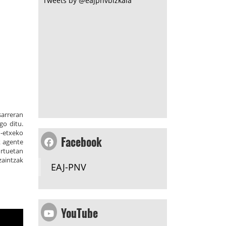
Tweets by @eajpnvbizkaia
sarreran
go ditu.
Facebook
n-etxeko
k agente
ortuetan
zaintzak
EAJ-PNV
YouTube