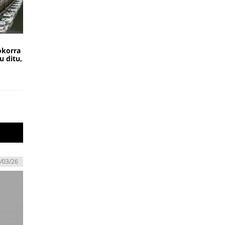
okorra
u ditu,
/03/26