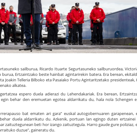
urtasuneko sailburua, Ricardo Ituarte Segurtasuneko sailburuordea, Victor
 burua, Ertzaintzako beste hainbat agintarirekin batera. Era berean, ekitald
eta Joakin Telleria Bilboko eta Pasaiako Portu Agintaritzetako presidenteak,
rbenako alkatea.
" gertatzea espero duela adierazi du Lehendakariak. Era berean, Ertzaintz
an egin behar den eremuetan egotea aldarrikatu du, hala nola Schengen
urrerapauso bat ematen ari gara” euskal autogobernuaren garapenean, e
behar duela aldarrikatu du. Azkenik, portuan lan egingo duten ertzainei 
ar zaituztegunean beti hor izango zaituztegula. Harro gaude gure poliziaz, 
rraituko duzue", gaineratu du.