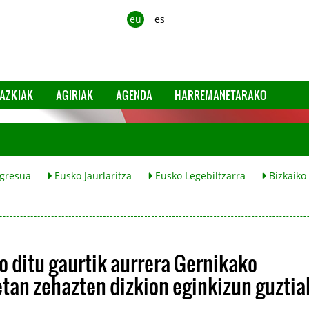
eu
es
AZKIAK
AGIRIAK
AGENDA
HARREMANETARAKO
gresua
Eusko Jaurlaritza
Eusko Legebiltzarra
Bizkaiko
o ditu gaurtik aurrera Gernikako
tan zehazten dizkion eginkizun guztia