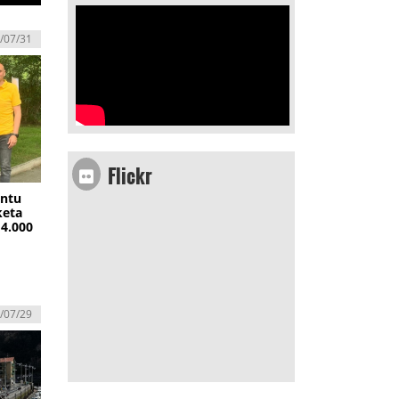
/07/31
Flickr
ontu
keta
14.000
/07/29