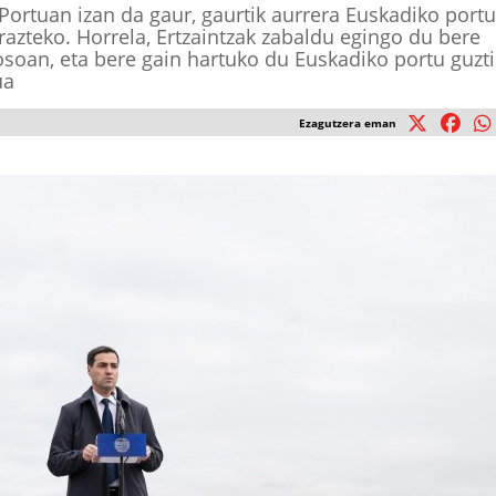
ortuan izan da gaur, gaurtik aurrera Euskadiko port
razteko. Horrela, Ertzaintzak zabaldu egingo du bere
oan, eta bere gain hartuko du Euskadiko portu guzt
ua
Ezagutzera eman